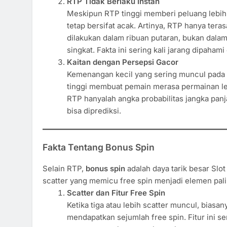
RTP Tidak Berlaku Instan
Meskipun RTP tinggi memberi peluang lebih b
tetap bersifat acak. Artinya, RTP hanya tera
dilakukan dalam ribuan putaran, bukan dala
singkat. Fakta ini sering kali jarang dipaham
Kaitan dengan Persepsi Gacor
Kemenangan kecil yang sering muncul pada
tinggi membuat pemain merasa permainan leb
RTP hanyalah angka probabilitas jangka panj
bisa diprediksi.
Fakta Tentang Bonus Spin
Selain RTP,
bonus spin
adalah daya tarik besar Slot
scatter yang memicu free spin menjadi elemen pal
Scatter dan Fitur Free Spin
Ketika tiga atau lebih scatter muncul, biasa
mendapatkan sejumlah free spin. Fitur ini s