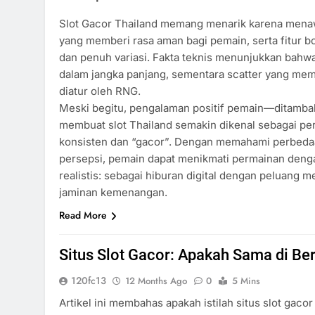
Slot Gacor Thailand memang menarik karena mena
yang memberi rasa aman bagi pemain, serta fitur b
dan penuh variasi. Fakta teknis menunjukkan bahw
dalam jangka panjang, sementara scatter yang memi
diatur oleh RNG.
Meski begitu, pengalaman positif pemain—ditamba
membuat slot Thailand semakin dikenal sebagai pe
konsisten dan “gacor”. Dengan memahami perbedaa
persepsi, pemain dapat menikmati permainan deng
realistis: sebagai hiburan digital dengan peluang m
jaminan kemenangan.
Read More
Situs Slot Gacor: Apakah Sama di Be
120fc13
12 Months Ago
0
5 Mins
Artikel ini membahas apakah istilah situs slot gacor