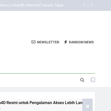
kses Lebah4D Alternatif secara Tepat
ses Lebih Lancar dan Mudah Dipahami
s LAE138 Login yang Aman Digunakan
ot Lebah4D agar Navigasi Lebih Cepat
NEWSLETTER
RANDOM NEWS
kses Lebah4D Alternatif secara Tepat
ses Lebih Lancar dan Mudah Dipahami
s LAE138 Login yang Aman Digunakan
untuk Pengalaman Akses Lebih Lancar dan Mudah Dipahami