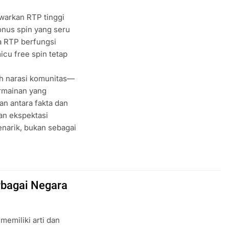
warkan RTP tinggi
onus spin yang seru
a RTP berfungsi
cu free spin tetap
h narasi komunitas—
rmainan yang
n antara fakta dan
an ekspektasi
enarik, bukan sebagai
rbagai Negara
 memiliki arti dan