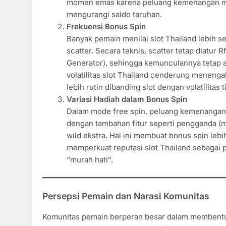
momen emas karena peluang kemenangan m
mengurangi saldo taruhan.
Frekuensi Bonus Spin
Banyak pemain menilai slot Thailand lebih 
scatter. Secara teknis, scatter tetap diatu
Generator), sehingga kemunculannya tetap 
volatilitas slot Thailand cenderung menengah
lebih rutin dibanding slot dengan volatilitas t
Variasi Hadiah dalam Bonus Spin
Dalam mode free spin, peluang kemenangan
dengan tambahan fitur seperti pengganda (mu
wild ekstra. Hal ini membuat bonus spin leb
memperkuat reputasi slot Thailand sebagai 
“murah hati”.
Persepsi Pemain dan Narasi Komunitas
Komunitas pemain berperan besar dalam membentuk