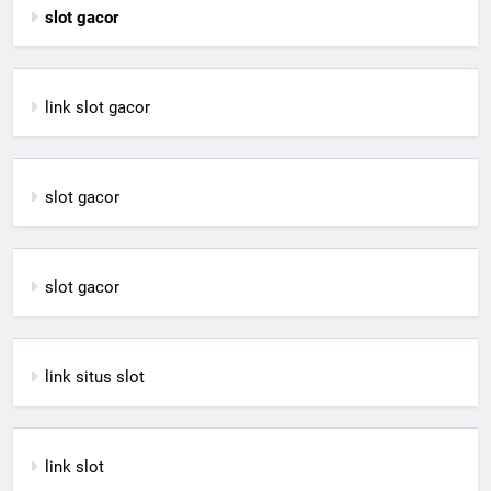
slot gacor
link slot gacor
slot gacor
slot gacor
link situs slot
link slot