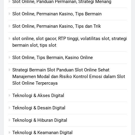
Slot Online, Panduan Permainan, Strategi Menang
Slot Online, Permainan Kasino, Tips Bermain
Slot Online, Permainan Kasino, Tips dan Trik
slot online, slot gacor, RTP tinggi, volatilitas slot, strategi
bermain slot, tips slot
Slot Online, Tips Bermain, Kasino Online
Strategi Bermain Slot Panduan Slot Online Sehat
Manajemen Modal dan Risiko Kontrol Emosi dalam Slot
Slot Online Terpercaya
Teknologi & Akses Digital
Teknologi & Desain Digital
Teknologi & Hiburan Digital
Teknologi & Keamanan Digital