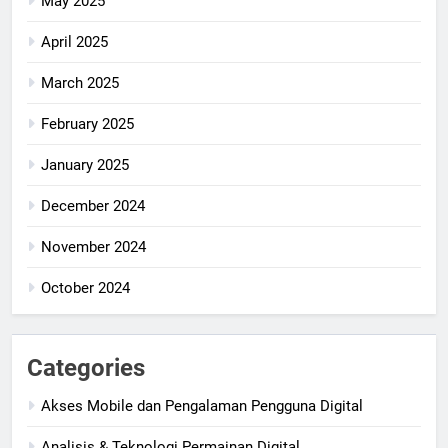
May 2025
April 2025
March 2025
February 2025
January 2025
December 2024
November 2024
October 2024
Categories
Akses Mobile dan Pengalaman Pengguna Digital
Analisis & Teknologi Permainan Digital