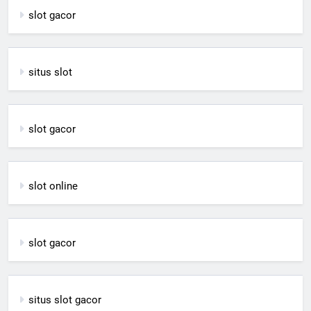
slot gacor
situs slot
slot gacor
slot online
slot gacor
situs slot gacor