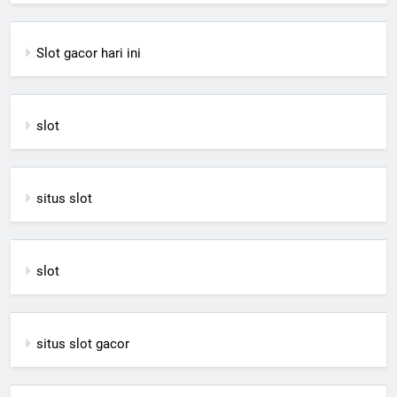
Slot gacor hari ini
slot
situs slot
slot
situs slot gacor