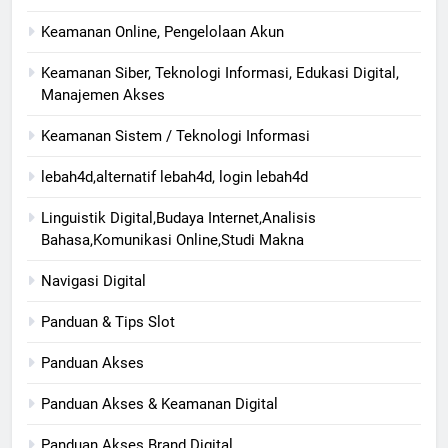
Keamanan Online, Pengelolaan Akun
Keamanan Siber, Teknologi Informasi, Edukasi Digital,
Manajemen Akses
Keamanan Sistem / Teknologi Informasi
lebah4d,alternatif lebah4d, login lebah4d
Linguistik Digital,Budaya Internet,Analisis
Bahasa,Komunikasi Online,Studi Makna
Navigasi Digital
Panduan & Tips Slot
Panduan Akses
Panduan Akses & Keamanan Digital
Panduan Akses Brand Digital