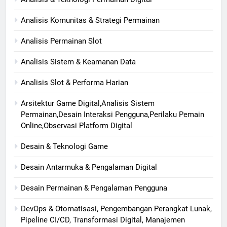
Analisis Komunitas & Strategi Permainan
Analisis Permainan Slot
Analisis Sistem & Keamanan Data
Analisis Slot & Performa Harian
Arsitektur Game Digital,Analisis Sistem
Permainan,Desain Interaksi Pengguna,Perilaku Pemain
Online,Observasi Platform Digital
Desain & Teknologi Game
Desain Antarmuka & Pengalaman Digital
Desain Permainan & Pengalaman Pengguna
DevOps & Otomatisasi, Pengembangan Perangkat Lunak,
Pipeline CI/CD, Transformasi Digital, Manajemen