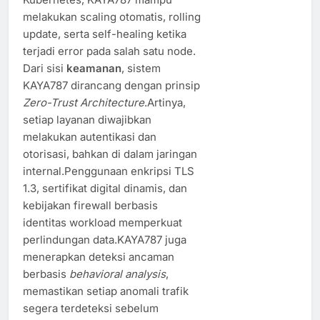
melakukan scaling otomatis, rolling
update, serta self-healing ketika
terjadi error pada salah satu node.
Dari sisi
keamanan
, sistem
KAYA787 dirancang dengan prinsip
Zero-Trust Architecture
.Artinya,
setiap layanan diwajibkan
melakukan autentikasi dan
otorisasi, bahkan di dalam jaringan
internal.Penggunaan enkripsi TLS
1.3, sertifikat digital dinamis, dan
kebijakan firewall berbasis
identitas workload memperkuat
perlindungan data.KAYA787 juga
menerapkan deteksi ancaman
berbasis
behavioral analysis
,
memastikan setiap anomali trafik
segera terdeteksi sebelum