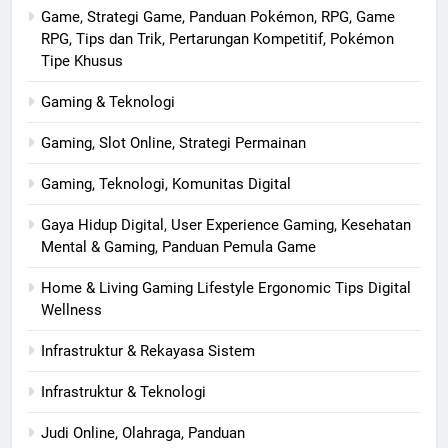
Game, Strategi Game, Panduan Pokémon, RPG, Game
RPG, Tips dan Trik, Pertarungan Kompetitif, Pokémon
Tipe Khusus
Gaming & Teknologi
Gaming, Slot Online, Strategi Permainan
Gaming, Teknologi, Komunitas Digital
Gaya Hidup Digital, User Experience Gaming, Kesehatan
Mental & Gaming, Panduan Pemula Game
Home & Living Gaming Lifestyle Ergonomic Tips Digital
Wellness
Infrastruktur & Rekayasa Sistem
Infrastruktur & Teknologi
Judi Online, Olahraga, Panduan