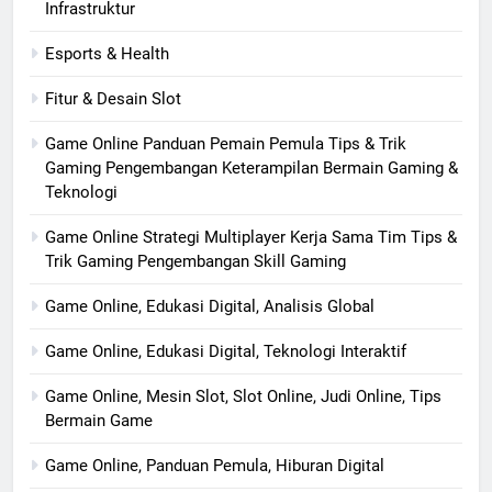
Infrastruktur
Esports & Health
Fitur & Desain Slot
Game Online Panduan Pemain Pemula Tips & Trik
Gaming Pengembangan Keterampilan Bermain Gaming &
Teknologi
Game Online Strategi Multiplayer Kerja Sama Tim Tips &
Trik Gaming Pengembangan Skill Gaming
Game Online, Edukasi Digital, Analisis Global
Game Online, Edukasi Digital, Teknologi Interaktif
Game Online, Mesin Slot, Slot Online, Judi Online, Tips
Bermain Game
Game Online, Panduan Pemula, Hiburan Digital