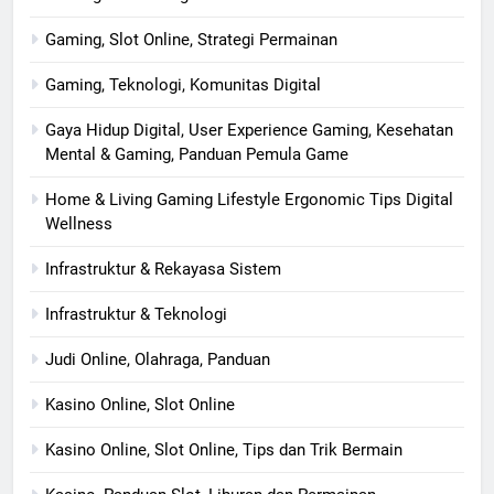
Gaming, Slot Online, Strategi Permainan
Gaming, Teknologi, Komunitas Digital
Gaya Hidup Digital, User Experience Gaming, Kesehatan
Mental & Gaming, Panduan Pemula Game
Home & Living Gaming Lifestyle Ergonomic Tips Digital
Wellness
Infrastruktur & Rekayasa Sistem
Infrastruktur & Teknologi
Judi Online, Olahraga, Panduan
Kasino Online, Slot Online
Kasino Online, Slot Online, Tips dan Trik Bermain