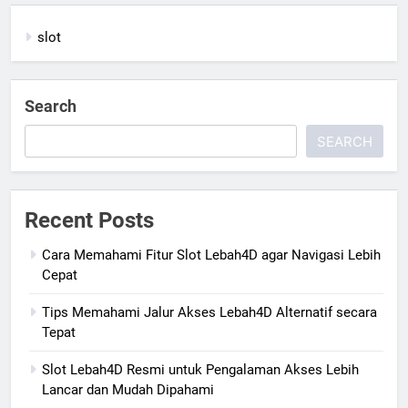
slot
Search
SEARCH
Recent Posts
Cara Memahami Fitur Slot Lebah4D agar Navigasi Lebih
Cepat
Tips Memahami Jalur Akses Lebah4D Alternatif secara
Tepat
Slot Lebah4D Resmi untuk Pengalaman Akses Lebih
Lancar dan Mudah Dipahami