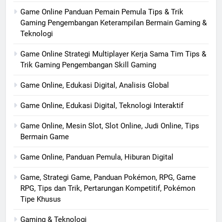
Game Online Panduan Pemain Pemula Tips & Trik
Gaming Pengembangan Keterampilan Bermain Gaming &
Teknologi
Game Online Strategi Multiplayer Kerja Sama Tim Tips &
Trik Gaming Pengembangan Skill Gaming
Game Online, Edukasi Digital, Analisis Global
Game Online, Edukasi Digital, Teknologi Interaktif
Game Online, Mesin Slot, Slot Online, Judi Online, Tips
Bermain Game
Game Online, Panduan Pemula, Hiburan Digital
Game, Strategi Game, Panduan Pokémon, RPG, Game
RPG, Tips dan Trik, Pertarungan Kompetitif, Pokémon
Tipe Khusus
Gaming & Teknologi