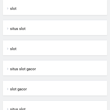
slot
situs slot
slot
situs slot gacor
slot gacor
situs slot