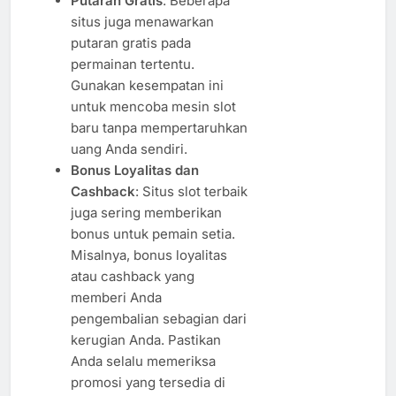
Putaran Gratis
: Beberapa
situs juga menawarkan
putaran gratis pada
permainan tertentu.
Gunakan kesempatan ini
untuk mencoba mesin slot
baru tanpa mempertaruhkan
uang Anda sendiri.
Bonus Loyalitas dan
Cashback
: Situs slot terbaik
juga sering memberikan
bonus untuk pemain setia.
Misalnya, bonus loyalitas
atau cashback yang
memberi Anda
pengembalian sebagian dari
kerugian Anda. Pastikan
Anda selalu memeriksa
promosi yang tersedia di