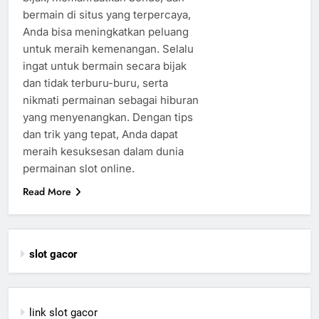
bermain di situs yang terpercaya,
Anda bisa meningkatkan peluang
untuk meraih kemenangan. Selalu
ingat untuk bermain secara bijak
dan tidak terburu-buru, serta
nikmati permainan sebagai hiburan
yang menyenangkan. Dengan tips
dan trik yang tepat, Anda dapat
meraih kesuksesan dalam dunia
permainan slot online.
Read More
slot gacor
link slot gacor