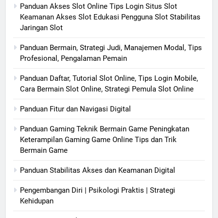
Panduan Akses Slot Online Tips Login Situs Slot
Keamanan Akses Slot Edukasi Pengguna Slot Stabilitas
Jaringan Slot
Panduan Bermain, Strategi Judi, Manajemen Modal, Tips
Profesional, Pengalaman Pemain
Panduan Daftar, Tutorial Slot Online, Tips Login Mobile,
Cara Bermain Slot Online, Strategi Pemula Slot Online
Panduan Fitur dan Navigasi Digital
Panduan Gaming Teknik Bermain Game Peningkatan
Keterampilan Gaming Game Online Tips dan Trik
Bermain Game
Panduan Stabilitas Akses dan Keamanan Digital
Pengembangan Diri | Psikologi Praktis | Strategi
Kehidupan