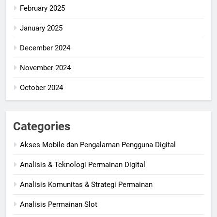
February 2025
January 2025
December 2024
November 2024
October 2024
Categories
Akses Mobile dan Pengalaman Pengguna Digital
Analisis & Teknologi Permainan Digital
Analisis Komunitas & Strategi Permainan
Analisis Permainan Slot