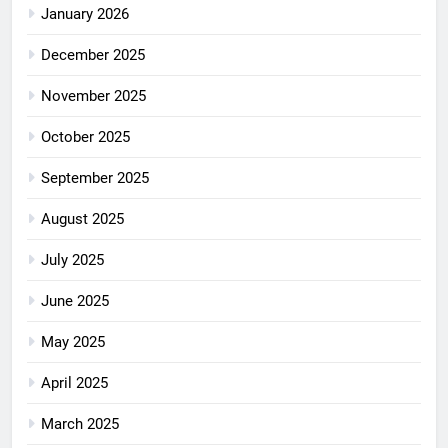
January 2026
December 2025
November 2025
October 2025
September 2025
August 2025
July 2025
June 2025
May 2025
April 2025
March 2025