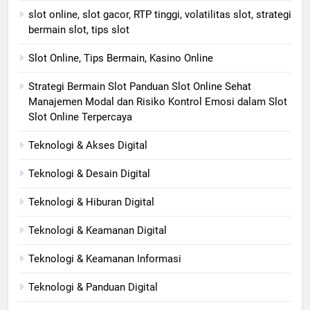
slot online, slot gacor, RTP tinggi, volatilitas slot, strategi
bermain slot, tips slot
Slot Online, Tips Bermain, Kasino Online
Strategi Bermain Slot Panduan Slot Online Sehat
Manajemen Modal dan Risiko Kontrol Emosi dalam Slot
Slot Online Terpercaya
Teknologi & Akses Digital
Teknologi & Desain Digital
Teknologi & Hiburan Digital
Teknologi & Keamanan Digital
Teknologi & Keamanan Informasi
Teknologi & Panduan Digital