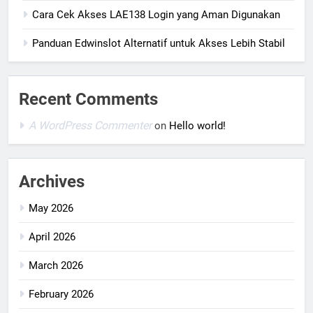
Cara Cek Akses LAE138 Login yang Aman Digunakan
Panduan Edwinslot Alternatif untuk Akses Lebih Stabil
Recent Comments
A WordPress Commenter
on
Hello world!
Archives
May 2026
April 2026
March 2026
February 2026