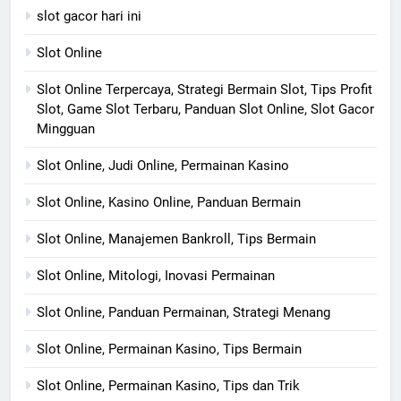
slot gacor hari ini
Slot Online
Slot Online Terpercaya, Strategi Bermain Slot, Tips Profit
Slot, Game Slot Terbaru, Panduan Slot Online, Slot Gacor
Mingguan
Slot Online, Judi Online, Permainan Kasino
Slot Online, Kasino Online, Panduan Bermain
Slot Online, Manajemen Bankroll, Tips Bermain
Slot Online, Mitologi, Inovasi Permainan
Slot Online, Panduan Permainan, Strategi Menang
Slot Online, Permainan Kasino, Tips Bermain
Slot Online, Permainan Kasino, Tips dan Trik