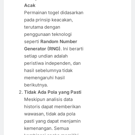
Acak
Permainan togel didasarkan
pada prinsip keacakan,
terutama dengan
penggunaan teknologi
seperti
Random Number
Generator (RNG)
. Ini berarti
setiap undian adalah
peristiwa independen, dan
hasil sebelumnya tidak
memengaruhi hasil
berikutnya.
Tidak Ada Pola yang Pasti
Meskipun analisis data
historis dapat memberikan
wawasan, tidak ada pola
pasti yang dapat menjamin
kemenangan. Semua