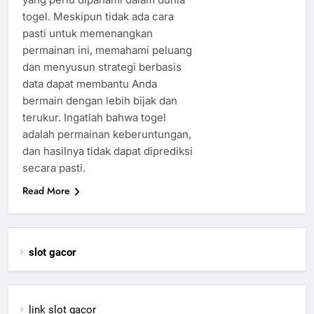
togel. Meskipun tidak ada cara
pasti untuk memenangkan
permainan ini, memahami peluang
dan menyusun strategi berbasis
data dapat membantu Anda
bermain dengan lebih bijak dan
terukur. Ingatlah bahwa togel
adalah permainan keberuntungan,
dan hasilnya tidak dapat diprediksi
secara pasti.
Read More
slot gacor
link slot gacor