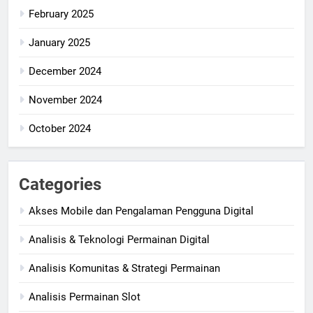
February 2025
January 2025
December 2024
November 2024
October 2024
Categories
Akses Mobile dan Pengalaman Pengguna Digital
Analisis & Teknologi Permainan Digital
Analisis Komunitas & Strategi Permainan
Analisis Permainan Slot