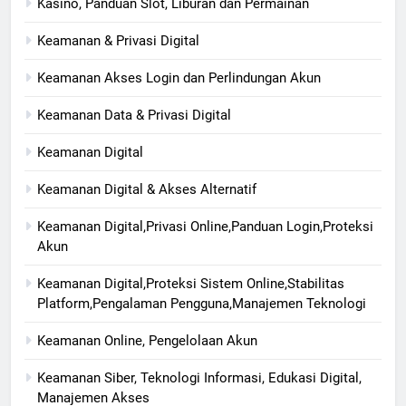
Kasino, Panduan Slot, Liburan dan Permainan
Keamanan & Privasi Digital
Keamanan Akses Login dan Perlindungan Akun
Keamanan Data & Privasi Digital
Keamanan Digital
Keamanan Digital & Akses Alternatif
Keamanan Digital,Privasi Online,Panduan Login,Proteksi
Akun
Keamanan Digital,Proteksi Sistem Online,Stabilitas
Platform,Pengalaman Pengguna,Manajemen Teknologi
Keamanan Online, Pengelolaan Akun
Keamanan Siber, Teknologi Informasi, Edukasi Digital,
Manajemen Akses