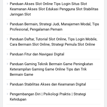
Panduan Akses Slot Online Tips Login Situs Slot
Keamanan Akses Slot Edukasi Pengguna Slot Stabilitas
Jaringan Slot
Panduan Bermain, Strategi Judi, Manajemen Modal, Tips
Profesional, Pengalaman Pemain
Panduan Daftar, Tutorial Slot Online, Tips Login Mobile,
Cara Bermain Slot Online, Strategi Pemula Slot Online
Panduan Fitur dan Navigasi Digital
Panduan Gaming Teknik Bermain Game Peningkatan
Keterampilan Gaming Game Online Tips dan Trik
Bermain Game
Panduan Stabilitas Akses dan Keamanan Digital
Pengembangan Diri | Psikologi Praktis | Strategi
Kehidupan