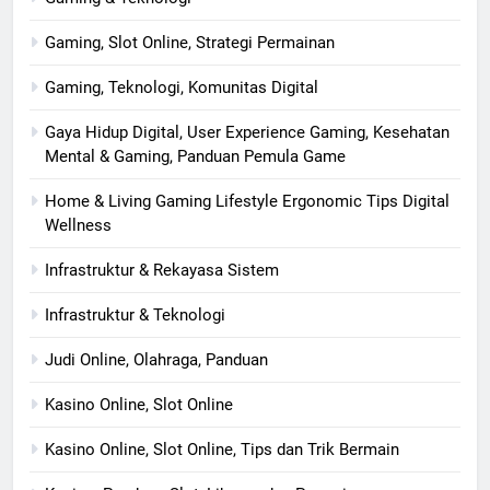
Gaming, Slot Online, Strategi Permainan
Gaming, Teknologi, Komunitas Digital
Gaya Hidup Digital, User Experience Gaming, Kesehatan
Mental & Gaming, Panduan Pemula Game
Home & Living Gaming Lifestyle Ergonomic Tips Digital
Wellness
Infrastruktur & Rekayasa Sistem
Infrastruktur & Teknologi
Judi Online, Olahraga, Panduan
Kasino Online, Slot Online
Kasino Online, Slot Online, Tips dan Trik Bermain