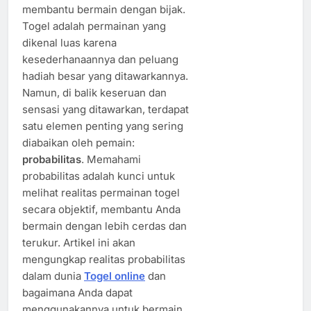
membantu bermain dengan bijak.
Togel adalah permainan yang
dikenal luas karena
kesederhanaannya dan peluang
hadiah besar yang ditawarkannya.
Namun, di balik keseruan dan
sensasi yang ditawarkan, terdapat
satu elemen penting yang sering
diabaikan oleh pemain:
probabilitas
. Memahami
probabilitas adalah kunci untuk
melihat realitas permainan togel
secara objektif, membantu Anda
bermain dengan lebih cerdas dan
terukur. Artikel ini akan
mengungkap realitas probabilitas
dalam dunia
Togel online
dan
bagaimana Anda dapat
menggunakannya untuk bermain