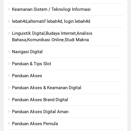
Keamanan Sistem / Teknologi Informasi
lebah4d,alternatif lebah4d, login lebah4d
Linguistik Digital,Budaya Internet,Analisis
Bahasa,Komunikasi Online,Studi Makna
Navigasi Digital
Panduan & Tips Slot
Panduan Akses
Panduan Akses & Keamanan Digital
Panduan Akses Brand Digital
Panduan Akses Digital Aman
Panduan Akses Pemula