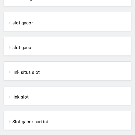
slot gacor
slot gacor
link situs slot
link slot
Slot gacor hari ini