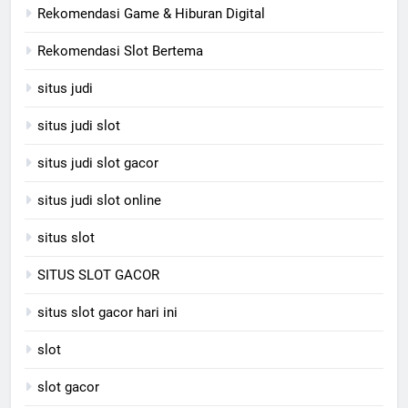
Rekomendasi Game & Hiburan Digital
Rekomendasi Slot Bertema
situs judi
situs judi slot
situs judi slot gacor
situs judi slot online
situs slot
SITUS SLOT GACOR
situs slot gacor hari ini
slot
slot gacor