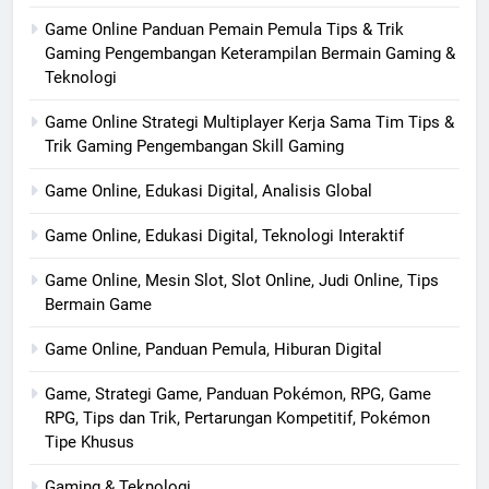
Game Online Panduan Pemain Pemula Tips & Trik
Gaming Pengembangan Keterampilan Bermain Gaming &
Teknologi
Game Online Strategi Multiplayer Kerja Sama Tim Tips &
Trik Gaming Pengembangan Skill Gaming
Game Online, Edukasi Digital, Analisis Global
Game Online, Edukasi Digital, Teknologi Interaktif
Game Online, Mesin Slot, Slot Online, Judi Online, Tips
Bermain Game
Game Online, Panduan Pemula, Hiburan Digital
Game, Strategi Game, Panduan Pokémon, RPG, Game
RPG, Tips dan Trik, Pertarungan Kompetitif, Pokémon
Tipe Khusus
Gaming & Teknologi