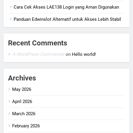
Cara Cek Akses LAE138 Login yang Aman Digunakan
Panduan Edwinslot Alternatif untuk Akses Lebih Stabil
Recent Comments
A WordPress Commenter
on
Hello world!
Archives
May 2026
April 2026
March 2026
February 2026