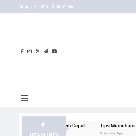
Skip
August 7, 2026
3:58:43 AM
to
content
Dai
Ikuti Beri
agar Navigasi Lebih Cepat
Tips Memahami Jalur Akses 
3 Months Ago
HEADLINES