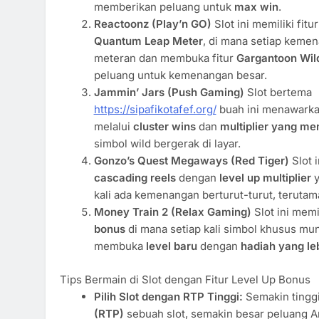
memberikan peluang untuk
max win
.
Reactoonz (Play’n GO)
Slot ini memiliki fitu
Quantum Leap Meter
, di mana setiap keme
meteran dan membuka fitur
Gargantoon Wil
peluang untuk kemenangan besar.
Jammin’ Jars (Push Gaming)
Slot bertema
https://sipafikotafef.org/
buah ini menawarka
melalui
cluster wins
dan
multiplier yang me
simbol wild bergerak di layar.
Gonzo’s Quest Megaways (Red Tiger)
Slot 
cascading reels
dengan
level up multiplier
y
kali ada kemenangan berturut-turut, teruta
Money Train 2 (Relax Gaming)
Slot ini memil
bonus
di mana setiap kali simbol khusus mun
membuka
level baru
dengan
hadiah yang le
Tips Bermain di Slot dengan Fitur Level Up Bonus
Pilih Slot dengan RTP Tinggi:
Semakin tingg
(RTP)
sebuah slot, semakin besar peluang 