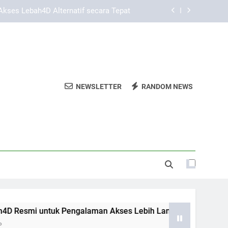
kses Lebah4D Alternatif secara Tepat
ses Lebih Lancar dan Mudah Dipahami
s LAE138 Login yang Aman Digunakan
ot Lebah4D agar Navigasi Lebih Cepat
NEWSLETTER
RANDOM NEWS
kses Lebah4D Alternatif secara Tepat
ses Lebih Lancar dan Mudah Dipahami
s LAE138 Login yang Aman Digunakan
untuk Pengalaman Akses Lebih Lancar dan Mudah Dipahami