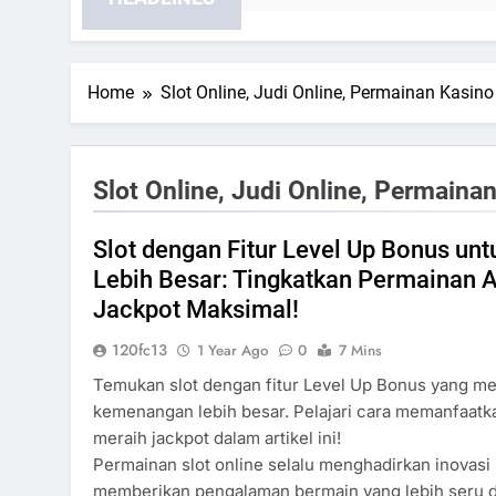
Home
Slot Online, Judi Online, Permainan Kasino
Slot Online, Judi Online, Permaina
Slot dengan Fitur Level Up Bonus u
Lebih Besar: Tingkatkan Permainan 
Jackpot Maksimal!
120fc13
1 Year Ago
0
7 Mins
Temukan slot dengan fitur Level Up Bonus yang m
kemenangan lebih besar. Pelajari cara memanfaatkan
meraih jackpot dalam artikel ini!
Permainan slot online selalu menghadirkan inovasi
memberikan pengalaman bermain yang lebih seru 