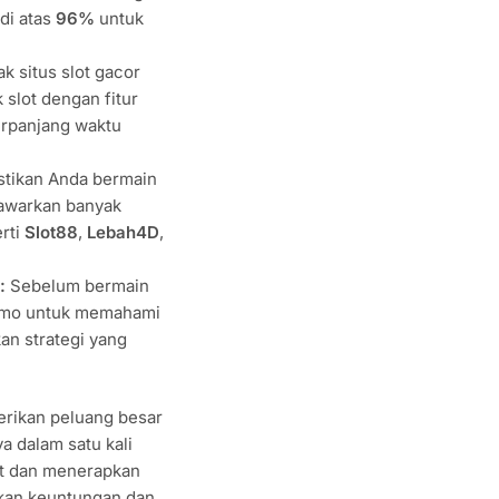
di atas
96%
untuk
k situs slot gacor
 slot dengan fitur
erpanjang waktu
tikan Anda bermain
nawarkan banyak
erti
Slot88
,
Lebah4D
,
:
Sebelum bermain
demo untuk memahami
an strategi yang
erikan peluang besar
 dalam satu kali
at dan menerapkan
lkan keuntungan dan