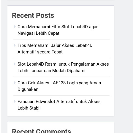
Recent Posts
Cara Memahami Fitur Slot Lebah4D agar
Navigasi Lebih Cepat
Tips Memahami Jalur Akses Lebah4D
Alternatif secara Tepat
Slot Lebah4D Resmi untuk Pengalaman Akses
Lebih Lancar dan Mudah Dipahami
Cara Cek Akses LAE138 Login yang Aman
Digunakan
Panduan Edwinslot Alternatif untuk Akses
Lebih Stabil
Recent Comments