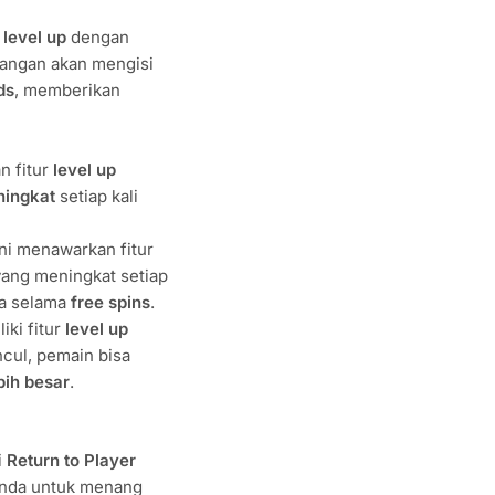
r
level up
dengan
nangan akan mengisi
ds
, memberikan
n fitur
level up
ningkat
setiap kali
ini menawarkan fitur
ang meningkat setiap
ma selama
free spins
.
iki fitur
level up
cul, pemain bisa
bih besar
.
i
Return to Player
Anda untuk menang