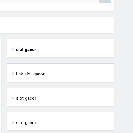
slot gacor
link slot gacor
slot gacor
slot gacor