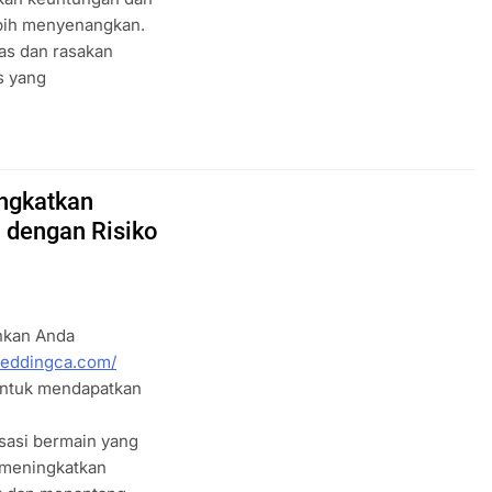
ebih menyenangkan.
as dan rasakan
s yang
ingkatkan
 dengan Risiko
nkan Anda
reddingca.com/
 untuk mendapatkan
sasi bermain yang
a meningkatkan