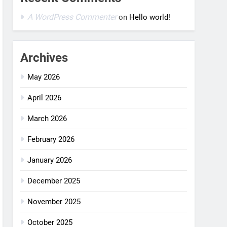
A WordPress Commenter
on
Hello world!
Archives
May 2026
April 2026
March 2026
February 2026
January 2026
December 2025
November 2025
October 2025