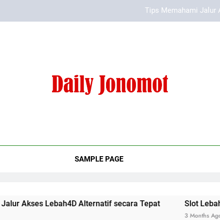
Tips Memahami Jalur A
Slot Lebah4D Resmi untuk Pengalaman Ak
Cara Cek Akse
Cara Memahami Fitur Sl
Tips Memahami Jalur A
Slot Lebah4D Resmi untuk Pengalaman Ak
ly Jonomot
ta Dan Informasi Terbaru Dari Daily Jonomot.
Cara Cek Akse
SAMPLE PAGE
Lebah4D Alternatif secara Tepat
Slot Lebah4D Resmi 
3 Months Ago