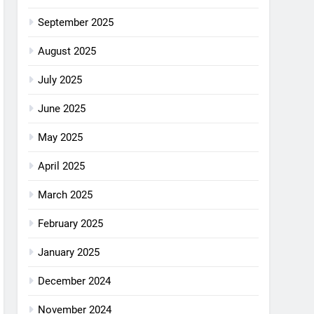
September 2025
August 2025
July 2025
June 2025
May 2025
April 2025
March 2025
February 2025
January 2025
December 2024
November 2024