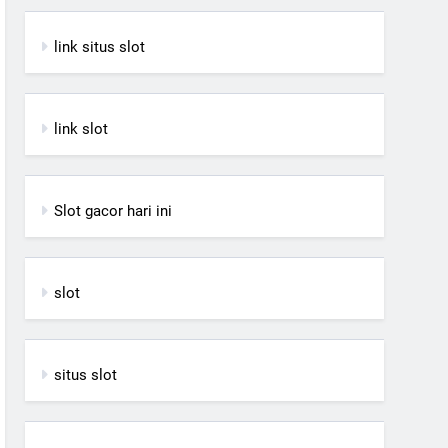
link situs slot
link slot
Slot gacor hari ini
slot
situs slot