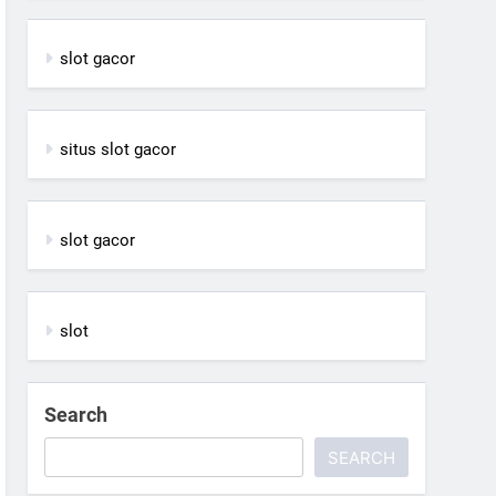
slot gacor
situs slot gacor
slot gacor
slot
Search
SEARCH