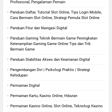
Profesional, Pengalaman Pemain
Panduan Daftar, Tutorial Slot Online, Tips Login Mobile,
Cara Bermain Slot Online, Strategi Pemula Slot Online
Panduan Fitur dan Navigasi Digital
Panduan Gaming Teknik Bermain Game Peningkatan
Keterampilan Gaming Game Online Tips dan Trik
Bermain Game
Panduan Stabilitas Akses dan Keamanan Digital
Pengembangan Diri | Psikologi Praktis | Strategi
Kehidupan
Permainan Digital
Permainan Kartu, Kasino Online, Hiburan
Permainan Kasino Online, Slot Online, Teknologi Kasino