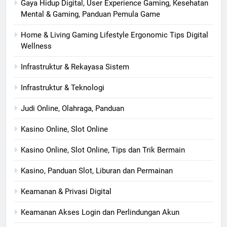
Gaya Hidup Digital, User Experience Gaming, Kesehatan
Mental & Gaming, Panduan Pemula Game
Home & Living Gaming Lifestyle Ergonomic Tips Digital
Wellness
Infrastruktur & Rekayasa Sistem
Infrastruktur & Teknologi
Judi Online, Olahraga, Panduan
Kasino Online, Slot Online
Kasino Online, Slot Online, Tips dan Trik Bermain
Kasino, Panduan Slot, Liburan dan Permainan
Keamanan & Privasi Digital
Keamanan Akses Login dan Perlindungan Akun