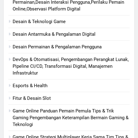
Permainan,Desain Interaksi Pengguna,Perilaku Pemain
Online,Observasi Platform Digital
Desain & Teknologi Game
Desain Antarmuka & Pengalaman Digital
Desain Permainan & Pengalaman Pengguna
DevOps & Otomatisasi, Pengembangan Perangkat Lunak,
Pipeline CI/CD, Transformasi Digital, Manajemen
Infrastruktur
Esports & Health
Fitur & Desain Slot
Game Online Panduan Pemain Pemula Tips & Trik
Gaming Pengembangan Keterampilan Bermain Gaming &
Teknologi
Game Online Strategi Multiplayer Kerja Sama Tim Tips &