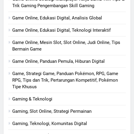
Trik Gaming Pengembangan Skill Gaming
Game Online, Edukasi Digital, Analisis Global
Game Online, Edukasi Digital, Teknologi Interaktif
Game Online, Mesin Slot, Slot Online, Judi Online, Tips
Bermain Game
Game Online, Panduan Pemula, Hiburan Digital
Game, Strategi Game, Panduan Pokémon, RPG, Game
RPG, Tips dan Trik, Pertarungan Kompetitif, Pokémon
Tipe Khusus
Gaming & Teknologi
Gaming, Slot Online, Strategi Permainan
Gaming, Teknologi, Komunitas Digital