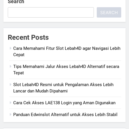
Search
SEARCH
Recent Posts
Cara Memahami Fitur Slot Lebah4D agar Navigasi Lebih
Cepat
Tips Memahami Jalur Akses Lebah4D Alternatif secara
Tepat
Slot Lebah4D Resmi untuk Pengalaman Akses Lebih
Lancar dan Mudah Dipahami
Cara Cek Akses LAE138 Login yang Aman Digunakan
Panduan Edwinslot Alternatif untuk Akses Lebih Stabil