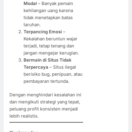
Modal
– Banyak pemain
kehilangan uang karena
tidak menetapkan batas
taruhan.
Terpancing Emosi
–
Kekalahan beruntun wajar
terjadi, tetap tenang dan
jangan mengejar kerugian.
Bermain di Situs Tidak
Terpercaya
– Situs ilegal
berisiko bug, penipuan, atau
pembayaran tertunda.
Dengan menghindari kesalahan ini
dan mengikuti strategi yang tepat,
peluang profit konsisten menjadi
lebih realistis.