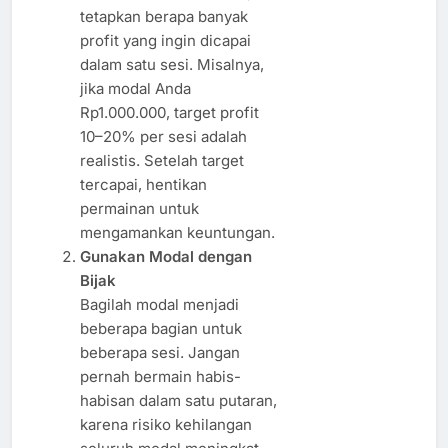
tetapkan berapa banyak
profit yang ingin dicapai
dalam satu sesi. Misalnya,
jika modal Anda
Rp1.000.000, target profit
10–20% per sesi adalah
realistis. Setelah target
tercapai, hentikan
permainan untuk
mengamankan keuntungan.
Gunakan Modal dengan
Bijak
Bagilah modal menjadi
beberapa bagian untuk
beberapa sesi. Jangan
pernah bermain habis-
habisan dalam satu putaran,
karena risiko kehilangan