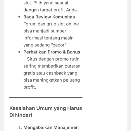
slot. Pilih yang sesuai
dengan target profit Anda.
Baca Review Komunitas
–
Forum dan grup slot online
bisa menjadi sumber
informasi tentang mesin
yang sedang “gacor”.
Perhatikan Promo & Bonus
– Situs dengan promo rutin
sering memberikan putaran
gratis atau cashback yang
bisa meningkatkan peluang
profit.
Kesalahan Umum yang Harus
Dihindari
Mengabaikan Manajemen