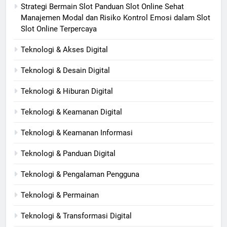
Strategi Bermain Slot Panduan Slot Online Sehat
Manajemen Modal dan Risiko Kontrol Emosi dalam Slot
Slot Online Terpercaya
Teknologi & Akses Digital
Teknologi & Desain Digital
Teknologi & Hiburan Digital
Teknologi & Keamanan Digital
Teknologi & Keamanan Informasi
Teknologi & Panduan Digital
Teknologi & Pengalaman Pengguna
Teknologi & Permainan
Teknologi & Transformasi Digital