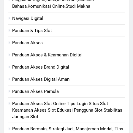
Bahasa,Komunikasi Online,Studi Makna
Navigasi Digital
Panduan & Tips Slot
Panduan Akses
Panduan Akses & Keamanan Digital
Panduan Akses Brand Digital
Panduan Akses Digital Aman
Panduan Akses Pemula
Panduan Akses Slot Online Tips Login Situs Slot
Keamanan Akses Slot Edukasi Pengguna Slot Stabilitas
Jaringan Slot
Panduan Bermain, Strategi Judi, Manajemen Modal, Tips