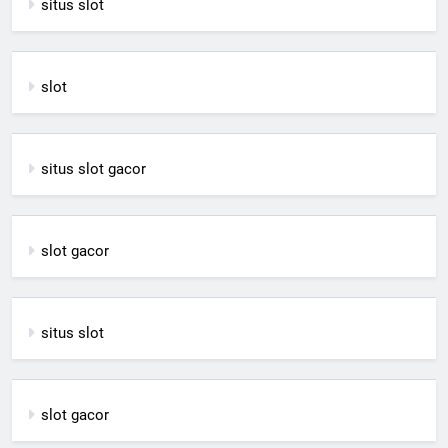
situs slot
slot
situs slot gacor
slot gacor
situs slot
slot gacor