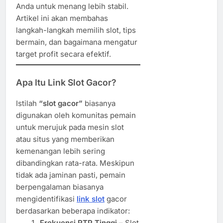
Anda untuk menang lebih stabil.
Artikel ini akan membahas
langkah-langkah memilih slot, tips
bermain, dan bagaimana mengatur
target profit secara efektif.
Apa Itu Link Slot Gacor?
Istilah
“slot gacor”
biasanya
digunakan oleh komunitas pemain
untuk merujuk pada mesin slot
atau situs yang memberikan
kemenangan lebih sering
dibandingkan rata-rata. Meskipun
tidak ada jaminan pasti, pemain
berpengalaman biasanya
mengidentifikasi
link slot
gacor
berdasarkan beberapa indikator:
Frekuensi RTP Tinggi
– Slot