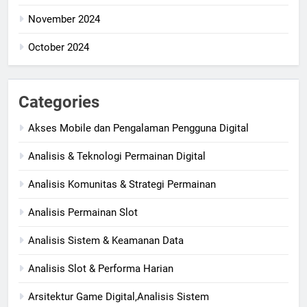
November 2024
October 2024
Categories
Akses Mobile dan Pengalaman Pengguna Digital
Analisis & Teknologi Permainan Digital
Analisis Komunitas & Strategi Permainan
Analisis Permainan Slot
Analisis Sistem & Keamanan Data
Analisis Slot & Performa Harian
Arsitektur Game Digital,Analisis Sistem