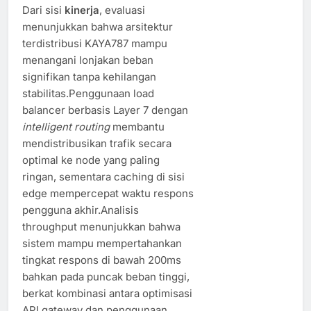
Dari sisi
kinerja
, evaluasi
menunjukkan bahwa arsitektur
terdistribusi KAYA787 mampu
menangani lonjakan beban
signifikan tanpa kehilangan
stabilitas.Penggunaan load
balancer berbasis Layer 7 dengan
intelligent routing
membantu
mendistribusikan trafik secara
optimal ke node yang paling
ringan, sementara caching di sisi
edge mempercepat waktu respons
pengguna akhir.Analisis
throughput menunjukkan bahwa
sistem mampu mempertahankan
tingkat respons di bawah 200ms
bahkan pada puncak beban tinggi,
berkat kombinasi antara optimisasi
API gateway dan penggunaan