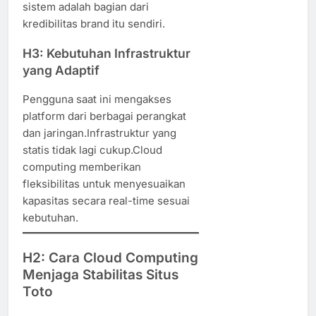
sistem adalah bagian dari
kredibilitas brand itu sendiri.
H3: Kebutuhan Infrastruktur
yang Adaptif
Pengguna saat ini mengakses
platform dari berbagai perangkat
dan jaringan.Infrastruktur yang
statis tidak lagi cukup.Cloud
computing memberikan
fleksibilitas untuk menyesuaikan
kapasitas secara real-time sesuai
kebutuhan.
H2: Cara Cloud Computing
Menjaga Stabilitas Situs
Toto