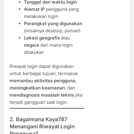
Tanggal dan waktu login
Alamat IP
pengguna yang
melakukan login
Perangkat yang digunakan
(misalnya desktop, ponsel)
Lokasi geografis
atau
negara
dari mana login
dilakukan
Riwayat login dapat digunakan
untuk berbagai tujuan, termasuk
memantau aktivitas pengguna
,
meningkatkan keamanan
, dan
mendiagnosis masalah teknis
jika
terjadi gangguan saat login.
2.
Bagaimana Kaya787
Menangani Riwayat Login
Pengguna?