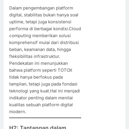
Dalam pengembangan platform
digital, stabilitas bukan hanya soal
uptime, tetapi juga konsistensi
performa di berbagai kondisi.Cloud
computing memberikan solusi
komprehensif mulai dari distribusi
beban, keamanan data, hingga
fleksibilitas infrastruktur.
Pendekatan ini menunjukkan
bahwa platform seperti TOTOX
tidak hanya berfokus pada
tampilan, tetapi juga pada fondasi
teknologi yang kuat.Hal ini menjadi
indikator penting dalam menilai
kualitas sebuah platform digital
modern.
H2: Tantangan dalam