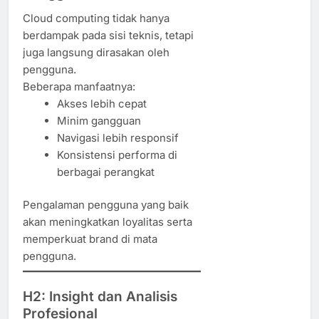
Cloud computing tidak hanya
berdampak pada sisi teknis, tetapi
juga langsung dirasakan oleh
pengguna.
Beberapa manfaatnya:
Akses lebih cepat
Minim gangguan
Navigasi lebih responsif
Konsistensi performa di
berbagai perangkat
Pengalaman pengguna yang baik
akan meningkatkan loyalitas serta
memperkuat brand di mata
pengguna.
H2: Insight dan Analisis
Profesional