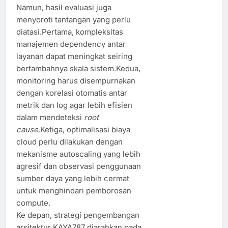
Namun, hasil evaluasi juga
menyoroti tantangan yang perlu
diatasi.Pertama, kompleksitas
manajemen dependency antar
layanan dapat meningkat seiring
bertambahnya skala sistem.Kedua,
monitoring harus disempurnakan
dengan korelasi otomatis antar
metrik dan log agar lebih efisien
dalam mendeteksi
root
cause
.Ketiga, optimalisasi biaya
cloud perlu dilakukan dengan
mekanisme autoscaling yang lebih
agresif dan observasi penggunaan
sumber daya yang lebih cermat
untuk menghindari pemborosan
compute.
Ke depan, strategi pengembangan
arsitektur KAYA787 diarahkan pada