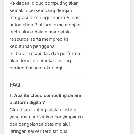
Ke depan, cloud computing akan
semakin berkembang dengan
integrasi teknologi seperti AI dan
automation.Platform akan menjadi
lebih pintar dalam mengelola
resource serta memprediksi
kebutuhan pengguna.
Ini berarti stabilitas dan performa
akan terus meningkat seiring
perkembangan teknologi.
FAQ
1. Apa itu cloud computing dalam
platform digital?
Cloud computing adalah sistem
yang memungkinkan penyimpanan
dan pengolahan data melalui
jaringan server terdistribusi.