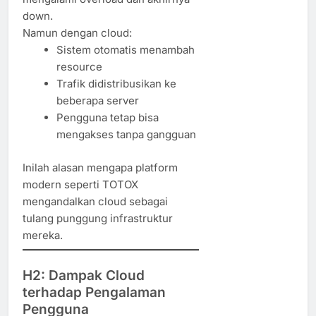
down.
Namun dengan cloud:
Sistem otomatis menambah
resource
Trafik didistribusikan ke
beberapa server
Pengguna tetap bisa
mengakses tanpa gangguan
Inilah alasan mengapa platform
modern seperti TOTOX
mengandalkan cloud sebagai
tulang punggung infrastruktur
mereka.
H2: Dampak Cloud
terhadap Pengalaman
Pengguna