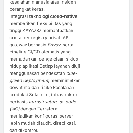
kesalahan manusia atau insiden
perangkat keras.
Integrasi
teknologi cloud-native
memberikan fleksibilitas yang
tinggi.KAYA787 memanfaatkan
container registry privat, API
gateway berbasis
Envoy
, serta
pipeline CI/CD otomatis yang
memudahkan pengelolaan siklus
hidup aplikasi.Setiap layanan diuji
menggunakan pendekatan
blue-
green deployment
, meminimalkan
downtime dan risiko kesalahan
produksi.Selain itu, infrastruktur
berbasis
infrastructure as code
(IaC)
dengan Terraform
menjadikan konfigurasi server
lebih mudah diaudit, direplikasi,
dan dikontrol.