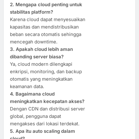
2. Mengapa cloud penting untuk
stabilitas platform?
Karena cloud dapat menyesuaikan
kapasitas dan mendistribusikan
beban secara otomatis sehingga
mencegah downtime.
3. Apakah cloud lebih aman
dibanding server biasa?
Ya, cloud modern dilengkapi
enkripsi, monitoring, dan backup
otomatis yang meningkatkan
keamanan data.
4. Bagaimana cloud
meningkatkan kecepatan akses?
Dengan CDN dan distribusi server
global, pengguna dapat
mengakses dari lokasi terdekat.
5. Apa itu auto scaling dalam
cloud?