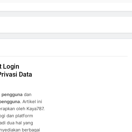
 Login
ivasi Data
n pengguna
dan
pengguna
. Artikel ini
erapkan oleh Kaya787.
gi dan platform
di dua hal yang
yediakan berbagai