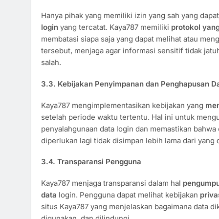
Hanya pihak yang memiliki izin yang sah yang dap
login
yang tercatat. Kaya787 memiliki
protokol yang
membatasi siapa saja yang dapat melihat atau men
tersebut, menjaga agar informasi sensitif tidak jat
salah.
3.3. Kebijakan Penyimpanan dan Penghapusan D
Kaya787 mengimplementasikan kebijakan yang
men
setelah periode waktu tertentu. Hal ini untuk mengu
penyalahgunaan data login dan memastikan bahwa d
diperlukan lagi tidak disimpan lebih lama dari yang 
3.4. Transparansi Pengguna
Kaya787 menjaga transparansi dalam hal
pengumpu
data
login. Pengguna dapat melihat kebijakan
priv
situs Kaya787 yang menjelaskan bagaimana data d
digunakan, dan dilindungi.