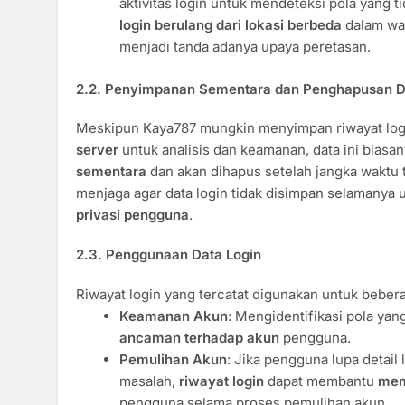
aktivitas login untuk mendeteksi pola yang ti
login berulang dari lokasi berbeda
dalam wak
menjadi tanda adanya upaya peretasan.
2.2. Penyimpanan Sementara dan Penghapusan D
Meskipun Kaya787 mungkin menyimpan riwayat log
server
untuk analisis dan keamanan, data ini biasa
sementara
dan akan dihapus setelah jangka waktu 
menjaga agar data login tidak disimpan selamanya 
privasi pengguna
.
2.3. Penggunaan Data Login
Riwayat login yang tercatat digunakan untuk bebera
Keamanan Akun
: Mengidentifikasi pola ya
ancaman terhadap akun
pengguna.
Pemulihan Akun
: Jika pengguna lupa detail
masalah,
riwayat login
dapat membantu
memv
pengguna selama proses pemulihan akun.