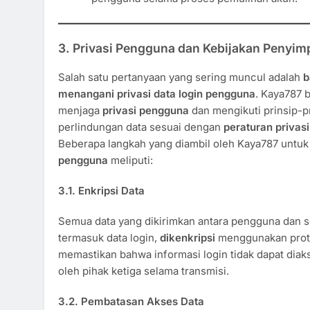
3.
Privasi Pengguna dan Kebijakan Penyim
Salah satu pertanyaan yang sering muncul adalah
b
menangani privasi data login pengguna
. Kaya787 
menjaga
privasi pengguna
dan mengikuti prinsip-p
perlindungan data sesuai dengan
peraturan privasi
Beberapa langkah yang diambil oleh Kaya787 untu
pengguna
meliputi:
3.1. Enkripsi Data
Semua data yang dikirimkan antara pengguna dan s
termasuk data login,
dikenkripsi
menggunakan prot
memastikan bahwa informasi login tidak dapat diak
oleh pihak ketiga selama transmisi.
3.2. Pembatasan Akses Data