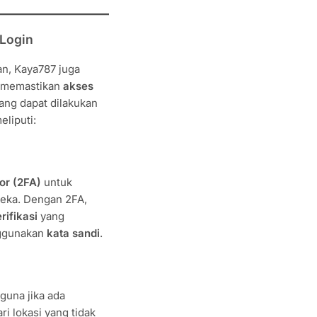
Login
an, Kaya787 juga
 memastikan
akses
ang dapat dilakukan
liputi:
or (2FA)
untuk
eka. Dengan 2FA,
rifikasi
yang
nggunakan
kata sandi
.
una jika ada
ari lokasi yang tidak