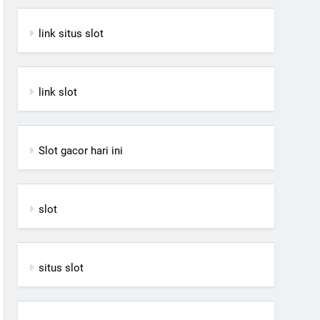
link situs slot
link slot
Slot gacor hari ini
slot
situs slot