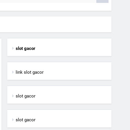
slot gacor
link slot gacor
slot gacor
slot gacor