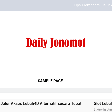
Tips Memahami Jalur A
Slot Lebah4D Resmi untuk Pengalaman Ak
Cara Cek Akse
Cara Memahami Fitur Sl
Tips Memahami Jalur A
Slot Lebah4D Resmi untuk Pengalaman Ak
ly Jonomot
ta Dan Informasi Terbaru Dari Daily Jonomot.
Cara Cek Akse
SAMPLE PAGE
Lebah4D Alternatif secara Tepat
Slot Lebah4D Resmi u
3 Months Ago