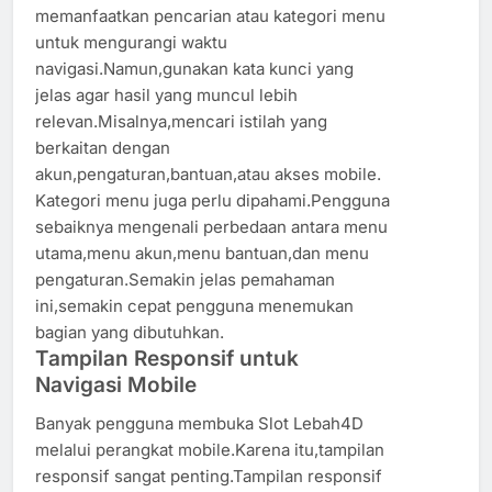
memanfaatkan pencarian atau kategori menu
untuk mengurangi waktu
navigasi.Namun,gunakan kata kunci yang
jelas agar hasil yang muncul lebih
relevan.Misalnya,mencari istilah yang
berkaitan dengan
akun,pengaturan,bantuan,atau akses mobile.
Kategori menu juga perlu dipahami.Pengguna
sebaiknya mengenali perbedaan antara menu
utama,menu akun,menu bantuan,dan menu
pengaturan.Semakin jelas pemahaman
ini,semakin cepat pengguna menemukan
bagian yang dibutuhkan.
Tampilan Responsif untuk
Navigasi Mobile
Banyak pengguna membuka Slot Lebah4D
melalui perangkat mobile.Karena itu,tampilan
responsif sangat penting.Tampilan responsif