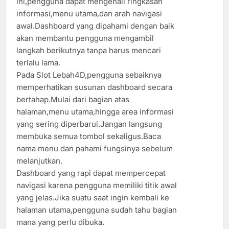
ini,pengguna dapat mengenali ringkasan
informasi,menu utama,dan arah navigasi
awal.Dashboard yang dipahami dengan baik
akan membantu pengguna mengambil
langkah berikutnya tanpa harus mencari
terlalu lama.
Pada Slot Lebah4D,pengguna sebaiknya
memperhatikan susunan dashboard secara
bertahap.Mulai dari bagian atas
halaman,menu utama,hingga area informasi
yang sering diperbarui.Jangan langsung
membuka semua tombol sekaligus.Baca
nama menu dan pahami fungsinya sebelum
melanjutkan.
Dashboard yang rapi dapat mempercepat
navigasi karena pengguna memiliki titik awal
yang jelas.Jika suatu saat ingin kembali ke
halaman utama,pengguna sudah tahu bagian
mana yang perlu dibuka.