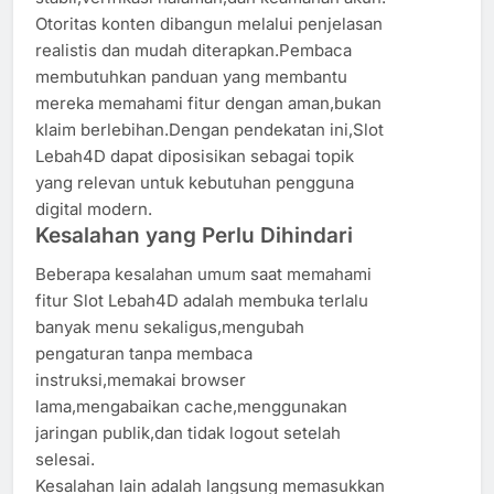
Otoritas konten dibangun melalui penjelasan
realistis dan mudah diterapkan.Pembaca
membutuhkan panduan yang membantu
mereka memahami fitur dengan aman,bukan
klaim berlebihan.Dengan pendekatan ini,Slot
Lebah4D dapat diposisikan sebagai topik
yang relevan untuk kebutuhan pengguna
digital modern.
Kesalahan yang Perlu Dihindari
Beberapa kesalahan umum saat memahami
fitur Slot Lebah4D adalah membuka terlalu
banyak menu sekaligus,mengubah
pengaturan tanpa membaca
instruksi,memakai browser
lama,mengabaikan cache,menggunakan
jaringan publik,dan tidak logout setelah
selesai.
Kesalahan lain adalah langsung memasukkan