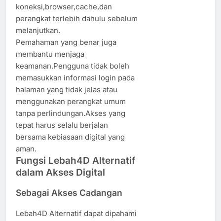
koneksi,browser,cache,dan
perangkat terlebih dahulu sebelum
melanjutkan.
Pemahaman yang benar juga
membantu menjaga
keamanan.Pengguna tidak boleh
memasukkan informasi login pada
halaman yang tidak jelas atau
menggunakan perangkat umum
tanpa perlindungan.Akses yang
tepat harus selalu berjalan
bersama kebiasaan digital yang
aman.
Fungsi Lebah4D Alternatif
dalam Akses Digital
Sebagai Akses Cadangan
Lebah4D Alternatif dapat dipahami