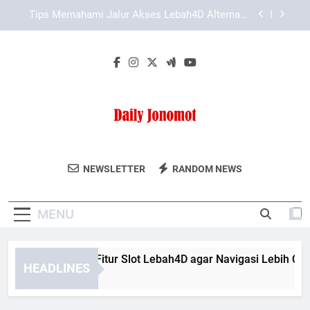
Skip
Slot Lebah4D Resmi untuk Pengalaman Akses
to
Lebih Lancar dan Mudah Dipahami
content
Cara Cek Akses LAE138 Login yang Aman
Digunakan
Cara Memahami Fitur Slot Lebah4D agar Navigasi
Lebih Cepat
Tips Memahami Jalur Akses Lebah4D Alternatif
secara Tepat
Slot Lebah4D Resmi untuk Pengalaman Akses
Lebih Lancar dan Mudah Dipahami
Daily Jonomot
Ikuti Berita Dan Informasi Terbaru Dari Daily
Cara Cek Akses LAE138 Login yang Aman
NEWSLETTER
RANDOM NEWS
Digunakan
Jonomot.
MENU
ra Memahami Fitur Slot Lebah4D agar Navigasi Lebih Cepat
HEADLINES
Months Ago