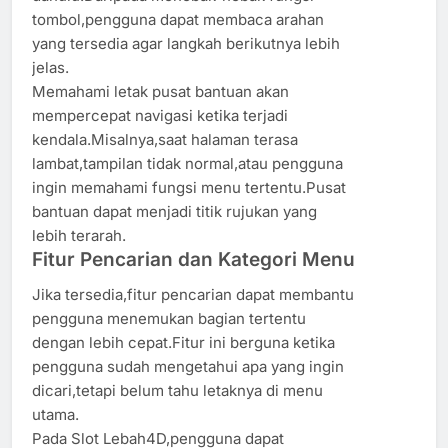
tombol,pengguna dapat membaca arahan
yang tersedia agar langkah berikutnya lebih
jelas.
Memahami letak pusat bantuan akan
mempercepat navigasi ketika terjadi
kendala.Misalnya,saat halaman terasa
lambat,tampilan tidak normal,atau pengguna
ingin memahami fungsi menu tertentu.Pusat
bantuan dapat menjadi titik rujukan yang
lebih terarah.
Fitur Pencarian dan Kategori Menu
Jika tersedia,fitur pencarian dapat membantu
pengguna menemukan bagian tertentu
dengan lebih cepat.Fitur ini berguna ketika
pengguna sudah mengetahui apa yang ingin
dicari,tetapi belum tahu letaknya di menu
utama.
Pada Slot Lebah4D,pengguna dapat