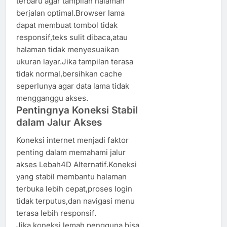
terbaru agar tampilan halaman
berjalan optimal.Browser lama
dapat membuat tombol tidak
responsif,teks sulit dibaca,atau
halaman tidak menyesuaikan
ukuran layar.Jika tampilan terasa
tidak normal,bersihkan cache
seperlunya agar data lama tidak
mengganggu akses.
Pentingnya Koneksi Stabil
dalam Jalur Akses
Koneksi internet menjadi faktor
penting dalam memahami jalur
akses Lebah4D Alternatif.Koneksi
yang stabil membantu halaman
terbuka lebih cepat,proses login
tidak terputus,dan navigasi menu
terasa lebih responsif.
Jika koneksi lemah,pengguna bisa