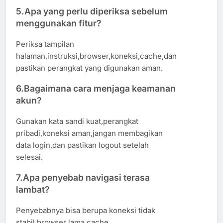
5.Apa yang perlu diperiksa sebelum
menggunakan fitur?
Periksa tampilan
halaman,instruksi,browser,koneksi,cache,dan
pastikan perangkat yang digunakan aman.
6.Bagaimana cara menjaga keamanan
akun?
Gunakan kata sandi kuat,perangkat
pribadi,koneksi aman,jangan membagikan
data login,dan pastikan logout setelah
selesai.
7.Apa penyebab navigasi terasa
lambat?
Penyebabnya bisa berupa koneksi tidak
stabil,browser lama,cache