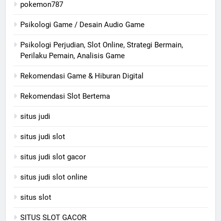
pokemon787
Psikologi Game / Desain Audio Game
Psikologi Perjudian, Slot Online, Strategi Bermain,
Perilaku Pemain, Analisis Game
Rekomendasi Game & Hiburan Digital
Rekomendasi Slot Bertema
situs judi
situs judi slot
situs judi slot gacor
situs judi slot online
situs slot
SITUS SLOT GACOR