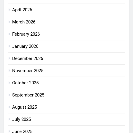
April 2026
March 2026
February 2026
January 2026
December 2025
November 2025
October 2025
September 2025
August 2025
July 2025
June 2025