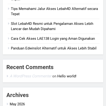
Tips Memahami Jalur Akses Lebah4D Alternatif secara
Tepat
Slot Lebah4D Resmi untuk Pengalaman Akses Lebih
Lancar dan Mudah Dipahami
Cara Cek Akses LAE138 Login yang Aman Digunakan
Panduan Edwinslot Alternatif untuk Akses Lebih Stabil
Recent Comments
A WordPress Commenter
on
Hello world!
Archives
May 2026