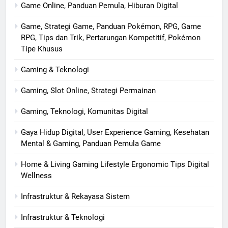
Game Online, Panduan Pemula, Hiburan Digital
Game, Strategi Game, Panduan Pokémon, RPG, Game
RPG, Tips dan Trik, Pertarungan Kompetitif, Pokémon
Tipe Khusus
Gaming & Teknologi
Gaming, Slot Online, Strategi Permainan
Gaming, Teknologi, Komunitas Digital
Gaya Hidup Digital, User Experience Gaming, Kesehatan
Mental & Gaming, Panduan Pemula Game
Home & Living Gaming Lifestyle Ergonomic Tips Digital
Wellness
Infrastruktur & Rekayasa Sistem
Infrastruktur & Teknologi