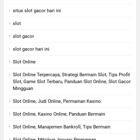
situs slot gacor hari ini
slot
slot gacor
slot gacor hari ini
Slot Online
Slot Online Terpercaya, Strategi Bermain Slot, Tips Profit
Slot, Game Slot Terbaru, Panduan Slot Online, Slot Gacor
Mingguan
Slot Online, Judi Online, Permainan Kasino
Slot Online, Kasino Online, Panduan Bermain
Slot Online, Manajemen Bankroll, Tips Bermain
Slot Online, Mitologi, Inovasi Permainan