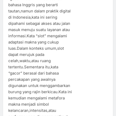
bahasa Inggris yang berarti
tautan,namun dalam praktik digital
di Indonesia,kata ini sering
dipahami sebagai akses atau jalan
masuk menuju suatu layanan atau
informasi.Kata “slot” mengalami
adaptasi makna yang cukup
luas.Dalam konteks umum,slot
dapat merujuk pada
celah,waktu,atau ruang
tertentu.Sementara itu,kata
“gacor” berasal dari bahasa
percakapan yang awalnya
digunakan untuk menggambarkan
burung yang rajin berkicau.Kata ini
kemudian mengalami metafora
makna menjadi simbol
kelancaran,intensitas,atau