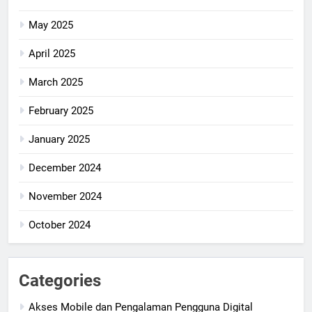
May 2025
April 2025
March 2025
February 2025
January 2025
December 2024
November 2024
October 2024
Categories
Akses Mobile dan Pengalaman Pengguna Digital