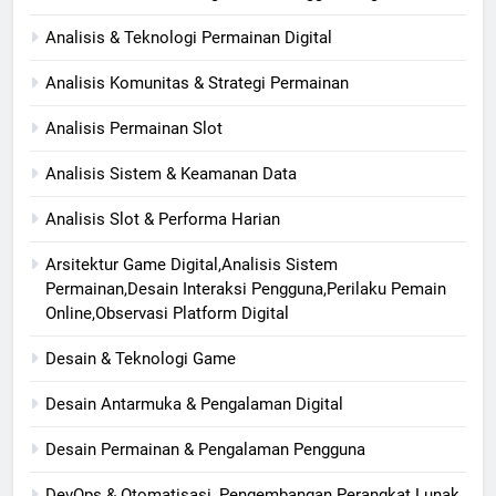
Analisis & Teknologi Permainan Digital
Analisis Komunitas & Strategi Permainan
Analisis Permainan Slot
Analisis Sistem & Keamanan Data
Analisis Slot & Performa Harian
Arsitektur Game Digital,Analisis Sistem
Permainan,Desain Interaksi Pengguna,Perilaku Pemain
Online,Observasi Platform Digital
Desain & Teknologi Game
Desain Antarmuka & Pengalaman Digital
Desain Permainan & Pengalaman Pengguna
DevOps & Otomatisasi, Pengembangan Perangkat Lunak,