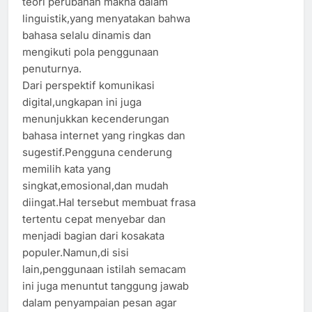
teori perubahan makna dalam
linguistik,yang menyatakan bahwa
bahasa selalu dinamis dan
mengikuti pola penggunaan
penuturnya.
Dari perspektif komunikasi
digital,ungkapan ini juga
menunjukkan kecenderungan
bahasa internet yang ringkas dan
sugestif.Pengguna cenderung
memilih kata yang
singkat,emosional,dan mudah
diingat.Hal tersebut membuat frasa
tertentu cepat menyebar dan
menjadi bagian dari kosakata
populer.Namun,di sisi
lain,penggunaan istilah semacam
ini juga menuntut tanggung jawab
dalam penyampaian pesan agar