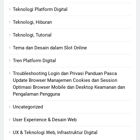
Teknologi Platform Digital
Teknologi, Hiburan
Teknologi, Tutorial
Tema dan Desain dalam Slot Online
Tren Platform Digital
Troubleshooting Login dan Privasi Panduan Pasca
Update Browser Manajemen Cookies dan Session
Optimasi Browser Mobile dan Desktop Keamanan dan
Pengalaman Pengguna
Uncategorized
User Experience & Desain Web
UX & Teknologi Web, Infrastruktur Digital