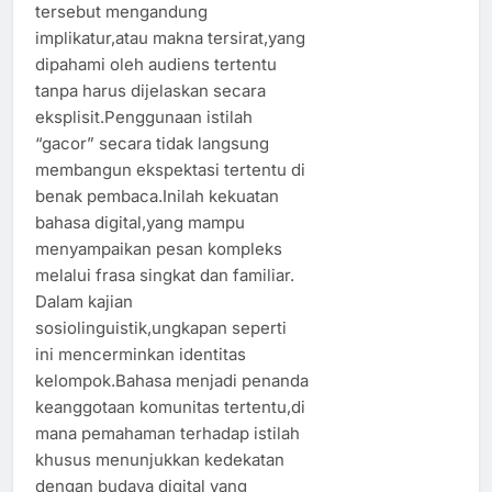
tersebut mengandung
implikatur,atau makna tersirat,yang
dipahami oleh audiens tertentu
tanpa harus dijelaskan secara
eksplisit.Penggunaan istilah
“gacor” secara tidak langsung
membangun ekspektasi tertentu di
benak pembaca.Inilah kekuatan
bahasa digital,yang mampu
menyampaikan pesan kompleks
melalui frasa singkat dan familiar.
Dalam kajian
sosiolinguistik,ungkapan seperti
ini mencerminkan identitas
kelompok.Bahasa menjadi penanda
keanggotaan komunitas tertentu,di
mana pemahaman terhadap istilah
khusus menunjukkan kedekatan
dengan budaya digital yang