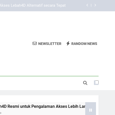
kses Lebah4D Alternatif secara Tepat
ses Lebih Lancar dan Mudah Dipahami
s LAE138 Login yang Aman Digunakan
ot Lebah4D agar Navigasi Lebih Cepat
NEWSLETTER
RANDOM NEWS
kses Lebah4D Alternatif secara Tepat
ses Lebih Lancar dan Mudah Dipahami
s LAE138 Login yang Aman Digunakan
untuk Pengalaman Akses Lebih Lancar dan Mudah Dipahami