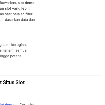
itawarkan,
slot demo
n slot yang lebih
n saat belajar, fitur
berdasarkan data dan
galami kerugian.
 memahami semua
hingga potensi
 Situs Slot
slot demo
di Corlaslot.