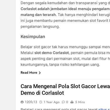
Dengan segala kemudahan dan transparansi yang d
Corlaslot adalah jembatan ideal menuju pengalama
matang dan terarah
. Tak hanya menghindari kerugia
ini juga membantu pemain menemukan slot favorit 
pengalaman langsung.
Kesimpulan
Belajar slot gacor tak harus menunggu sampai men
Melalui
slot demo Corlaslot
, pemain pemula bisa
aspek penting dari permainan slot, mulai dari fitur 
keuntungannya, tanpa risiko kehilangan uang.
Read More
Cara Mengenal Pola Slot Gacor Lewat
Demo di Corlaslot
120fc13
1 Year Ago
0
5 Mins
Pelajari cara mengenal pola slot gacor lewat
situs 