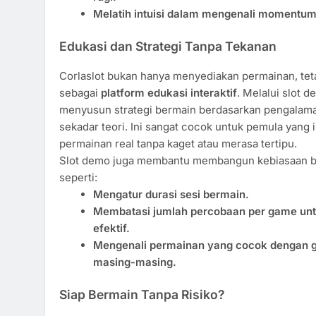
Melatih intuisi dalam mengenali momentu
Edukasi dan Strategi Tanpa Tekanan
Corlaslot bukan hanya menyediakan permainan, tet
sebagai
platform edukasi interaktif
. Melalui slot 
menyusun strategi bermain berdasarkan pengalam
sekadar teori. Ini sangat cocok untuk pemula yang i
permainan real tanpa kaget atau merasa tertipu.
Slot demo juga membantu membangun kebiasaan ba
seperti:
Mengatur durasi sesi bermain.
Membatasi jumlah percobaan per game unt
efektif.
Mengenali permainan yang cocok dengan 
masing-masing.
Siap Bermain Tanpa Risiko?