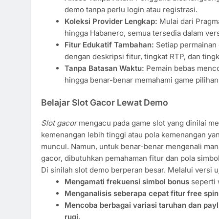
demo tanpa perlu login atau registrasi.
Koleksi Provider Lengkap:
Mulai dari Pragma
hingga Habanero, semua tersedia dalam ver
Fitur Edukatif Tambahan:
Setiap permainan 
dengan deskripsi fitur, tingkat RTP, dan tingka
Tanpa Batasan Waktu:
Pemain bebas mencob
hingga benar-benar memahami game pilihan
Belajar Slot Gacor Lewat Demo
Slot gacor
mengacu pada game slot yang dinilai mem
kemenangan lebih tinggi atau pola kemenangan yang
muncul. Namun, untuk benar-benar mengenali mana
gacor, dibutuhkan pemahaman fitur dan pola simbo
Di sinilah slot demo berperan besar. Melalui versi u
Mengamati frekuensi simbol bonus
seperti 
Menganalisis seberapa cepat fitur free spi
Mencoba berbagai variasi taruhan dan payl
rugi.