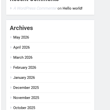
A WordPress Commenter
on
Hello world!
Archives
May 2026
April 2026
March 2026
February 2026
January 2026
December 2025
November 2025
October 2025