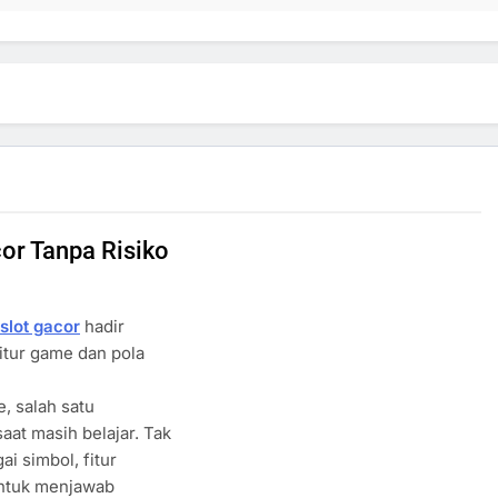
cor Tanpa Risiko
slot gacor
hadir
itur game dan pola
e, salah satu
aat masih belajar. Tak
i simbol, fitur
 Untuk menjawab