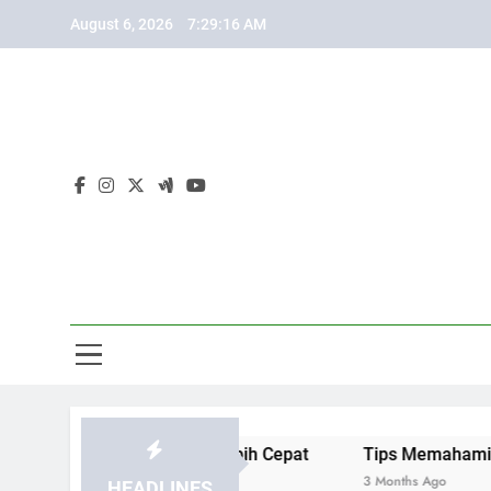
Skip
August 6, 2026
7:29:17 AM
to
content
Dai
Ikuti Beri
agar Navigasi Lebih Cepat
Tips Memahami Jalur Akses 
3 Months Ago
HEADLINES