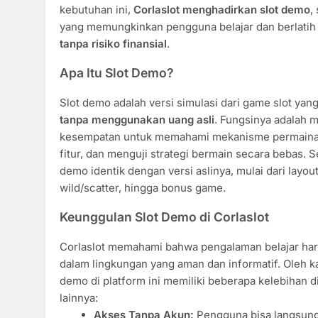
kebutuhan ini,
Corlaslot menghadirkan slot demo
,
yang memungkinkan pengguna belajar dan berlatih 
tanpa risiko finansial
.
Apa Itu Slot Demo?
Slot demo adalah versi simulasi dari game slot yan
tanpa menggunakan uang asli
. Fungsinya adalah
kesempatan untuk memahami mekanisme permaina
fitur, dan menguji strategi bermain secara bebas. S
demo identik dengan versi aslinya, mulai dari layout
wild/scatter, hingga bonus game.
Keunggulan Slot Demo di Corlaslot
Corlaslot memahami bahwa pengalaman belajar ha
dalam lingkungan yang aman dan informatif. Oleh kare
demo di platform ini memiliki beberapa kelebihan d
lainnya:
Akses Tanpa Akun:
Pengguna bisa langsun