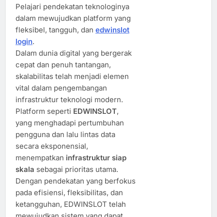
Pelajari pendekatan teknologinya
dalam mewujudkan platform yang
fleksibel, tangguh, dan
edwinslot
login
.
Dalam dunia digital yang bergerak
cepat dan penuh tantangan,
skalabilitas telah menjadi elemen
vital dalam pengembangan
infrastruktur teknologi modern.
Platform seperti
EDWINSLOT
,
yang menghadapi pertumbuhan
pengguna dan lalu lintas data
secara eksponensial,
menempatkan
infrastruktur siap
skala
sebagai prioritas utama.
Dengan pendekatan yang berfokus
pada efisiensi, fleksibilitas, dan
ketangguhan, EDWINSLOT telah
mewujudkan sistem yang dapat