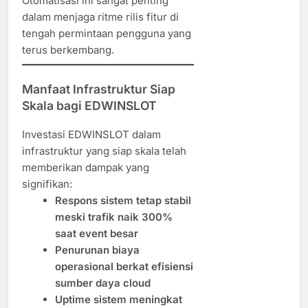
Otomatisasi ini sangat penting
dalam menjaga ritme rilis fitur di
tengah permintaan pengguna yang
terus berkembang.
Manfaat Infrastruktur Siap
Skala bagi EDWINSLOT
Investasi EDWINSLOT dalam
infrastruktur yang siap skala telah
memberikan dampak yang
signifikan:
Respons sistem tetap stabil
meski trafik naik 300%
saat event besar
Penurunan biaya
operasional berkat efisiensi
sumber daya cloud
Uptime sistem meningkat