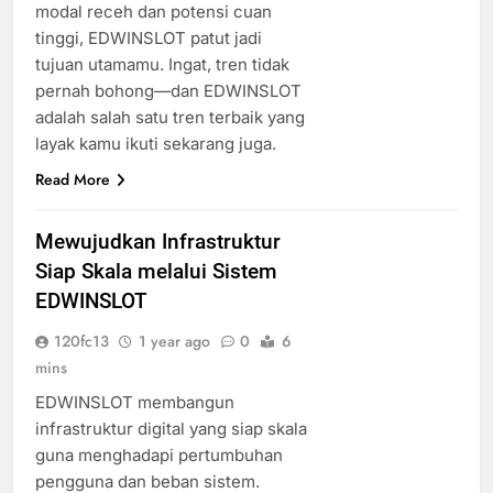
modal receh dan potensi cuan
tinggi, EDWINSLOT patut jadi
tujuan utamamu. Ingat, tren tidak
pernah bohong—dan EDWINSLOT
adalah salah satu tren terbaik yang
layak kamu ikuti sekarang juga.
Read More
Mewujudkan Infrastruktur
Siap Skala melalui Sistem
EDWINSLOT
120fc13
1 year ago
0
6
mins
EDWINSLOT membangun
infrastruktur digital yang siap skala
guna menghadapi pertumbuhan
pengguna dan beban sistem.