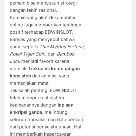
pemain bisa menyusun strategi
dengan lebih rasional.
Pemain yang aktif di komunitas
online juga memberikan testimoni
positif terhadap EDWINSLOT.
Banyak yang menyebut bahwa
game seperti
Thai Mythos Fortune
,
Royal Tiger Spin
, dan
Bamboo
Luck
menjadi favorit karena
memiliki
frekuensi kemenangan
konsisten
dan animasi yang
memanjakan mata.
Tak kalah penting, EDWINSLOT
telah memperkuat sistem
keamanannya dengan
lapisan
enkripsi ganda
, melindungi
seluruh transaksi dan data pemain
dari potensi penyalahgunaan. Hal
ini memberikan kepercayaan