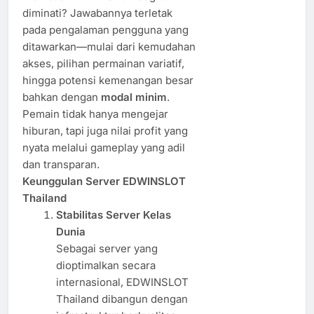
diminati? Jawabannya terletak
pada pengalaman pengguna yang
ditawarkan—mulai dari kemudahan
akses, pilihan permainan variatif,
hingga potensi kemenangan besar
bahkan dengan
modal minim
.
Pemain tidak hanya mengejar
hiburan, tapi juga nilai profit yang
nyata melalui gameplay yang adil
dan transparan.
Keunggulan Server EDWINSLOT
Thailand
Stabilitas Server Kelas
Dunia
Sebagai server yang
dioptimalkan secara
internasional, EDWINSLOT
Thailand dibangun dengan