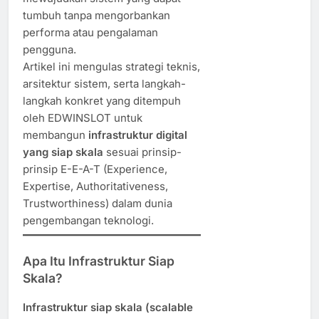
tumbuh tanpa mengorbankan
performa atau pengalaman
pengguna.
Artikel ini mengulas strategi teknis,
arsitektur sistem, serta langkah-
langkah konkret yang ditempuh
oleh EDWINSLOT untuk
membangun
infrastruktur digital
yang siap skala
sesuai prinsip-
prinsip E-E-A-T (Experience,
Expertise, Authoritativeness,
Trustworthiness) dalam dunia
pengembangan teknologi.
Apa Itu Infrastruktur Siap
Skala?
Infrastruktur siap skala (scalable