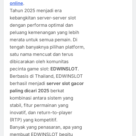
online
.
Tahun 2025 menjadi era
kebangkitan server-server slot
dengan performa optimal dan
peluang kemenangan yang lebih
merata untuk semua pemain. Di
tengah banyaknya pilihan platform,
satu nama mencuat dan terus
dibicarakan oleh komunitas
pecinta game slot:
EDWINSLOT
.
Berbasis di Thailand, EDWINSLOT
berhasil menjadi
server slot gacor
paling dicari 2025
berkat
kombinasi antara sistem yang
stabil, fitur permainan yang
inovatif, dan return-to-player
(RTP) yang kompetitif.
Banyak yang penasaran, apa yang
membuat EDWINSLOT begitu