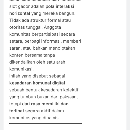
slot gacor adalah
pola interaksi
horizontal
yang mereka bangun.
Tidak ada struktur formal atau
otoritas tunggal. Anggota
komunitas berpartisipasi secara
setara, berbagi informasi, memberi
saran, atau bahkan menciptakan
konten bersama tanpa
dikendalikan oleh satu arah
komunikasi.
Inilah yang disebut sebagai
kesadaran komunal digital
—
sebuah bentuk kesadaran kolektif
yang tumbuh bukan dari paksaan,
tetapi dari
rasa memiliki dan
terlibat secara aktif
dalam
komunitas yang dinamis.