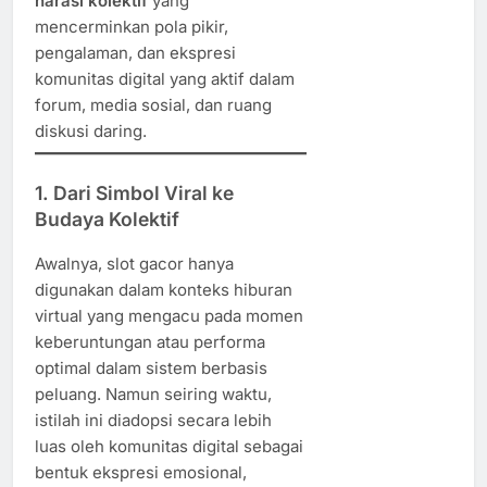
narasi kolektif
yang
mencerminkan pola pikir,
pengalaman, dan ekspresi
komunitas digital yang aktif dalam
forum, media sosial, dan ruang
diskusi daring.
1. Dari Simbol Viral ke
Budaya Kolektif
Awalnya, slot gacor hanya
digunakan dalam konteks hiburan
virtual yang mengacu pada momen
keberuntungan atau performa
optimal dalam sistem berbasis
peluang. Namun seiring waktu,
istilah ini diadopsi secara lebih
luas oleh komunitas digital sebagai
bentuk ekspresi emosional,