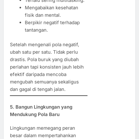
Terlalu sering multitasking.
Mengabaikan kesehatan
fisik dan mental.
Berpikir negatif terhadap
tantangan.
Setelah mengenali pola negatif,
ubah satu per satu. Tidak perlu
drastis. Pola buruk yang diubah
perlahan tapi konsisten jauh lebih
efektif daripada mencoba
mengubah semuanya sekaligus
dan gagal di tengah jalan.
5.
Bangun Lingkungan yang
Mendukung Pola Baru
Lingkungan memegang peran
besar dalam mempertahankan