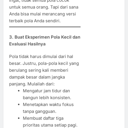
Ingat, tidak semua pola cocok
untuk semua orang. Tapi dari sana
Anda bisa mulai merancang versi
terbaik pola Anda sendiri.
3.
Buat Eksperimen Pola Kecil dan
Evaluasi Hasilnya
Pola tidak harus dimulai dari hal
besar. Justru, pola-pola kecil yang
berulang sering kali memberi
dampak besar dalam jangka
panjang. Mulailah dari:
Mengatur jam tidur dan
bangun lebih konsisten.
Menetapkan waktu fokus
tanpa gangguan.
Membuat daftar tiga
prioritas utama setiap pagi.