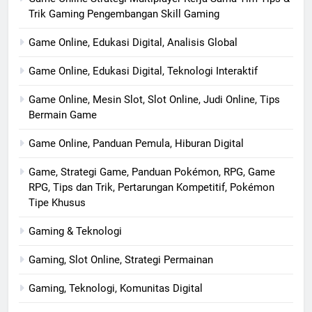
Trik Gaming Pengembangan Skill Gaming
Game Online, Edukasi Digital, Analisis Global
Game Online, Edukasi Digital, Teknologi Interaktif
Game Online, Mesin Slot, Slot Online, Judi Online, Tips
Bermain Game
Game Online, Panduan Pemula, Hiburan Digital
Game, Strategi Game, Panduan Pokémon, RPG, Game
RPG, Tips dan Trik, Pertarungan Kompetitif, Pokémon
Tipe Khusus
Gaming & Teknologi
Gaming, Slot Online, Strategi Permainan
Gaming, Teknologi, Komunitas Digital