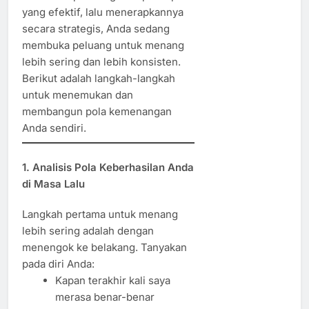
yang efektif, lalu menerapkannya
secara strategis, Anda sedang
membuka peluang untuk menang
lebih sering dan lebih konsisten.
Berikut adalah langkah-langkah
untuk menemukan dan
membangun pola kemenangan
Anda sendiri.
1.
Analisis Pola Keberhasilan Anda
di Masa Lalu
Langkah pertama untuk menang
lebih sering adalah dengan
menengok ke belakang. Tanyakan
pada diri Anda:
Kapan terakhir kali saya
merasa benar-benar