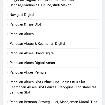
Bahasa,Komunikasi Online,Studi Makna
Navigasi Digital
Panduan & Tips Slot
Panduan Akses
Panduan Akses & Keamanan Digital
Panduan Akses Brand Digital
Panduan Akses Digital Aman
Panduan Akses Pemula
Panduan Akses Slot Online Tips Login Situs Slot
Keamanan Akses Slot Edukasi Pengguna Slot Stabilitas
Jaringan Slot
Panduan Bermain, Strategi Judi, Manajemen Modal, Tips