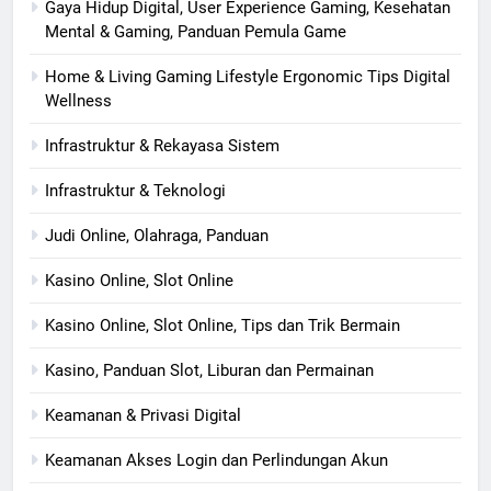
Gaya Hidup Digital, User Experience Gaming, Kesehatan
Mental & Gaming, Panduan Pemula Game
Home & Living Gaming Lifestyle Ergonomic Tips Digital
Wellness
Infrastruktur & Rekayasa Sistem
Infrastruktur & Teknologi
Judi Online, Olahraga, Panduan
Kasino Online, Slot Online
Kasino Online, Slot Online, Tips dan Trik Bermain
Kasino, Panduan Slot, Liburan dan Permainan
Keamanan & Privasi Digital
Keamanan Akses Login dan Perlindungan Akun