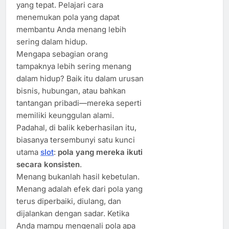
yang tepat. Pelajari cara
menemukan pola yang dapat
membantu Anda menang lebih
sering dalam hidup.
Mengapa sebagian orang
tampaknya lebih sering menang
dalam hidup? Baik itu dalam urusan
bisnis, hubungan, atau bahkan
tantangan pribadi—mereka seperti
memiliki keunggulan alami.
Padahal, di balik keberhasilan itu,
biasanya tersembunyi satu kunci
utama
slot
:
pola yang mereka ikuti
secara konsisten
.
Menang bukanlah hasil kebetulan.
Menang adalah efek dari pola yang
terus diperbaiki, diulang, dan
dijalankan dengan sadar. Ketika
Anda mampu mengenali pola apa