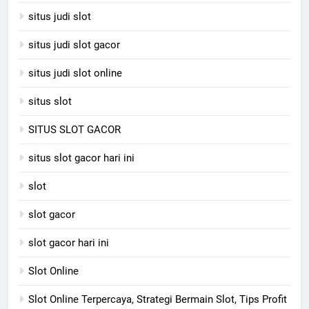
situs judi slot
situs judi slot gacor
situs judi slot online
situs slot
SITUS SLOT GACOR
situs slot gacor hari ini
slot
slot gacor
slot gacor hari ini
Slot Online
Slot Online Terpercaya, Strategi Bermain Slot, Tips Profit