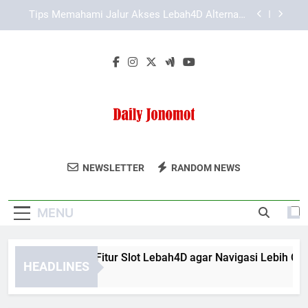
Skip
Slot Lebah4D Resmi untuk Pengalaman Akses
to
Lebih Lancar dan Mudah Dipahami
content
Cara Cek Akses LAE138 Login yang Aman
Digunakan
Cara Memahami Fitur Slot Lebah4D agar Navigasi
Lebih Cepat
Tips Memahami Jalur Akses Lebah4D Alternatif
secara Tepat
Slot Lebah4D Resmi untuk Pengalaman Akses
Lebih Lancar dan Mudah Dipahami
Daily Jonomot
Ikuti Berita Dan Informasi Terbaru Dari Daily
Cara Cek Akses LAE138 Login yang Aman
NEWSLETTER
RANDOM NEWS
Digunakan
Jonomot.
MENU
ara Memahami Fitur Slot Lebah4D agar Navigasi Lebih Cepat
HEADLINES
Months Ago