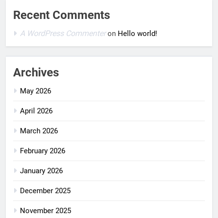
Recent Comments
A WordPress Commenter
on
Hello world!
Archives
May 2026
April 2026
March 2026
February 2026
January 2026
December 2025
November 2025