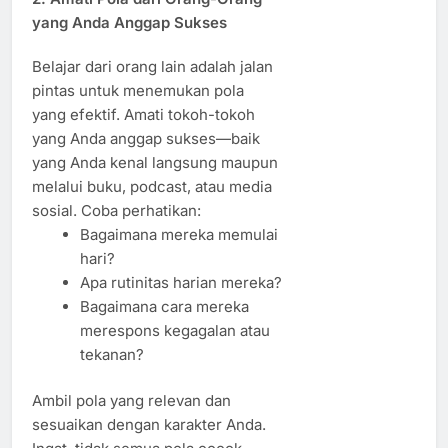
yang Anda Anggap Sukses
Belajar dari orang lain adalah jalan
pintas untuk menemukan pola
yang efektif. Amati tokoh-tokoh
yang Anda anggap sukses—baik
yang Anda kenal langsung maupun
melalui buku, podcast, atau media
sosial. Coba perhatikan:
Bagaimana mereka memulai
hari?
Apa rutinitas harian mereka?
Bagaimana cara mereka
merespons kegagalan atau
tekanan?
Ambil pola yang relevan dan
sesuaikan dengan karakter Anda.