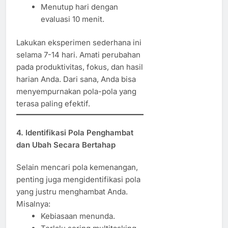
Menutup hari dengan
evaluasi 10 menit.
Lakukan eksperimen sederhana ini
selama 7-14 hari. Amati perubahan
pada produktivitas, fokus, dan hasil
harian Anda. Dari sana, Anda bisa
menyempurnakan pola-pola yang
terasa paling efektif.
4.
Identifikasi Pola Penghambat
dan Ubah Secara Bertahap
Selain mencari pola kemenangan,
penting juga mengidentifikasi pola
yang justru menghambat Anda.
Misalnya:
Kebiasaan menunda.