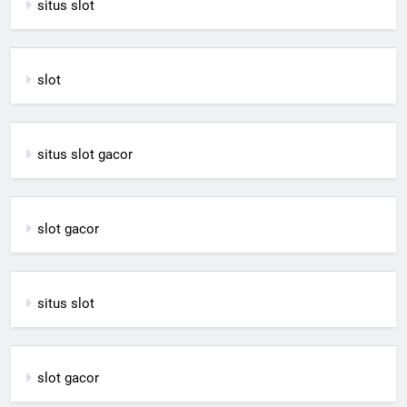
situs slot
slot
situs slot gacor
slot gacor
situs slot
slot gacor