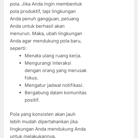
pola. Jika Anda ingin membentuk
pola produktif, tapi lingkungan
Anda penuh gangguan, peluang
Anda untuk berhasil akan
menurun. Maka, ubah lingkungan
Anda agar mendukung pola baru,
seperti:
Menata ulang ruang kerja.
Mengurangi interaksi
dengan orang yang merusak
fokus.
Mengatur jadwal notifikasi.
Bergabung dalam komunitas
positif.
Pola yang konsisten akan jauh
lebih mudah dipertahankan jika
lingkungan Anda mendukung Anda
untuk melakukannya.