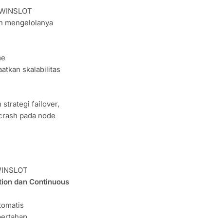
DWINSLOT
an mengelolanya
me
kan skalabilitas
trategi failover,
 crash pada node
DWINSLOT
tion dan Continuous
tomatis
ertahap