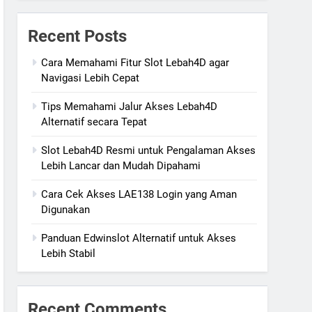
Recent Posts
Cara Memahami Fitur Slot Lebah4D agar
Navigasi Lebih Cepat
Tips Memahami Jalur Akses Lebah4D
Alternatif secara Tepat
Slot Lebah4D Resmi untuk Pengalaman Akses
Lebih Lancar dan Mudah Dipahami
Cara Cek Akses LAE138 Login yang Aman
Digunakan
Panduan Edwinslot Alternatif untuk Akses
Lebih Stabil
Recent Comments