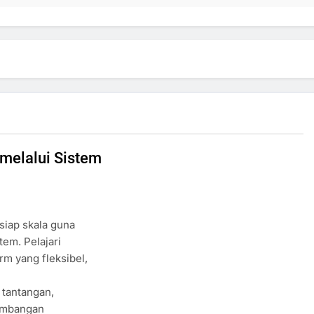
 melalui Sistem
siap skala guna
em. Pelajari
m yang fleksibel,
 tantangan,
gembangan