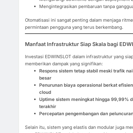
Mengintegrasikan pembaruan tanpa gangguan
Otomatisasi ini sangat penting dalam menjaga ritme r
permintaan pengguna yang terus berkembang.
Manfaat Infrastruktur Siap Skala bagi ED
Investasi EDWINSLOT dalam infrastruktur yang siap
memberikan dampak yang signifikan:
Respons sistem tetap stabil meski trafik n
besar
Penurunan biaya operasional berkat efisie
cloud
Uptime sistem meningkat hingga 99,99% d
terakhir
Percepatan pengembangan dan peluncuran 
Selain itu, sistem yang elastis dan modular juga