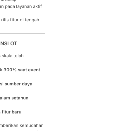
 pada layanan aktif
ilis fitur di tengah
WINSLOT
 skala telah
aik 300% saat event
nsi sumber daya
alam setahun
fitur baru
 memberikan kemudahan