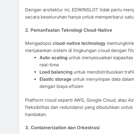
Dengan arsitektur ini, EDWINSLOT tidak perlu men
secara keseluruhan hanya untuk memperbarui sat
2.
Pemanfaatan Teknologi Cloud-Native
Mengadopsi
cloud-native technology
memungkink
menjalankan sistem di lingkungan cloud dengan fitu
Auto-scaling
untuk menyesuaikan kapasitas
real-time
Load balancing
untuk mendistribusikan trafi
Elastic storage
untuk menyimpan data dalam
dengan biaya efisien
Platform cloud seperti AWS, Google Cloud, atau 
fleksibilitas dan redundansi yang dibutuhkan untu
hambatan.
3.
Containerization dan Orkestrasi