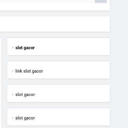
slot gacor
link slot gacor
slot gacor
slot gacor