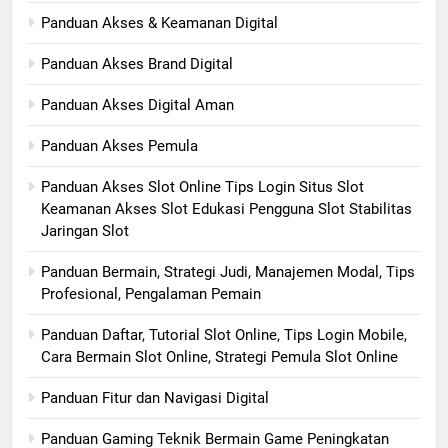
Panduan Akses & Keamanan Digital
Panduan Akses Brand Digital
Panduan Akses Digital Aman
Panduan Akses Pemula
Panduan Akses Slot Online Tips Login Situs Slot
Keamanan Akses Slot Edukasi Pengguna Slot Stabilitas
Jaringan Slot
Panduan Bermain, Strategi Judi, Manajemen Modal, Tips
Profesional, Pengalaman Pemain
Panduan Daftar, Tutorial Slot Online, Tips Login Mobile,
Cara Bermain Slot Online, Strategi Pemula Slot Online
Panduan Fitur dan Navigasi Digital
Panduan Gaming Teknik Bermain Game Peningkatan