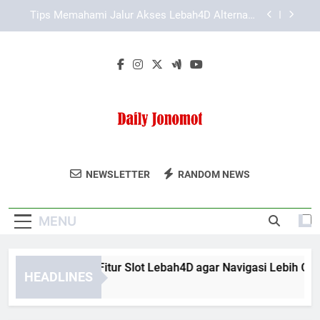
Skip
Slot Lebah4D Resmi untuk Pengalaman Akses
to
Lebih Lancar dan Mudah Dipahami
content
Cara Cek Akses LAE138 Login yang Aman
Digunakan
Cara Memahami Fitur Slot Lebah4D agar Navigasi
Lebih Cepat
Tips Memahami Jalur Akses Lebah4D Alternatif
secara Tepat
Slot Lebah4D Resmi untuk Pengalaman Akses
Lebih Lancar dan Mudah Dipahami
Daily Jonomot
Ikuti Berita Dan Informasi Terbaru Dari Daily
Cara Cek Akses LAE138 Login yang Aman
NEWSLETTER
RANDOM NEWS
Digunakan
Jonomot.
MENU
ra Memahami Fitur Slot Lebah4D agar Navigasi Lebih Cepat
HEADLINES
Months Ago