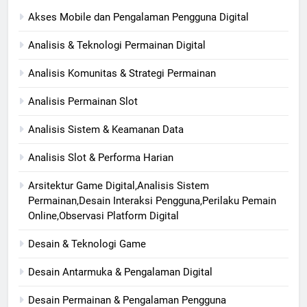
Akses Mobile dan Pengalaman Pengguna Digital
Analisis & Teknologi Permainan Digital
Analisis Komunitas & Strategi Permainan
Analisis Permainan Slot
Analisis Sistem & Keamanan Data
Analisis Slot & Performa Harian
Arsitektur Game Digital,Analisis Sistem
Permainan,Desain Interaksi Pengguna,Perilaku Pemain
Online,Observasi Platform Digital
Desain & Teknologi Game
Desain Antarmuka & Pengalaman Digital
Desain Permainan & Pengalaman Pengguna