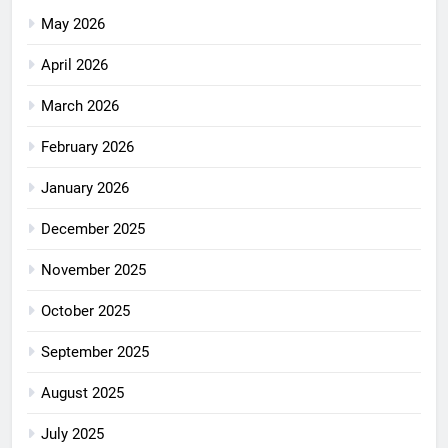
May 2026
April 2026
March 2026
February 2026
January 2026
December 2025
November 2025
October 2025
September 2025
August 2025
July 2025