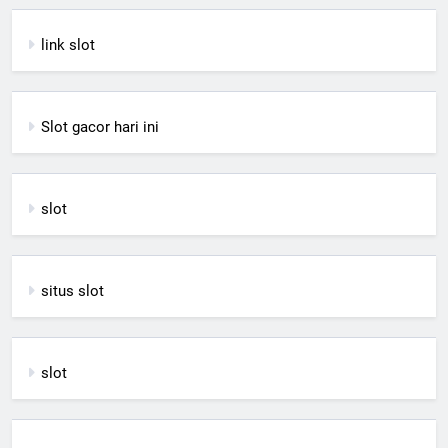
link slot
Slot gacor hari ini
slot
situs slot
slot