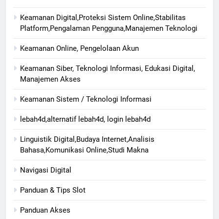
Keamanan Digital,Proteksi Sistem Online,Stabilitas
Platform,Pengalaman Pengguna,Manajemen Teknologi
Keamanan Online, Pengelolaan Akun
Keamanan Siber, Teknologi Informasi, Edukasi Digital,
Manajemen Akses
Keamanan Sistem / Teknologi Informasi
lebah4d,alternatif lebah4d, login lebah4d
Linguistik Digital,Budaya Internet,Analisis
Bahasa,Komunikasi Online,Studi Makna
Navigasi Digital
Panduan & Tips Slot
Panduan Akses