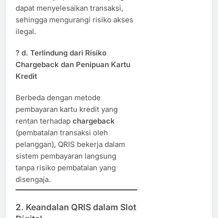
dapat menyelesaikan transaksi,
sehingga mengurangi risiko akses
ilegal.
? d. Terlindung dari Risiko
Chargeback dan Penipuan Kartu
Kredit
Berbeda dengan metode
pembayaran kartu kredit yang
rentan terhadap
chargeback
(pembatalan transaksi oleh
pelanggan), QRIS bekerja dalam
sistem pembayaran langsung
tanpa risiko pembatalan yang
disengaja.
2. Keandalan QRIS dalam Slot