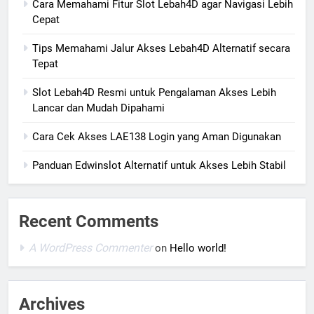
Cara Memahami Fitur Slot Lebah4D agar Navigasi Lebih
Cepat
Tips Memahami Jalur Akses Lebah4D Alternatif secara
Tepat
Slot Lebah4D Resmi untuk Pengalaman Akses Lebih
Lancar dan Mudah Dipahami
Cara Cek Akses LAE138 Login yang Aman Digunakan
Panduan Edwinslot Alternatif untuk Akses Lebih Stabil
Recent Comments
A WordPress Commenter
on
Hello world!
Archives