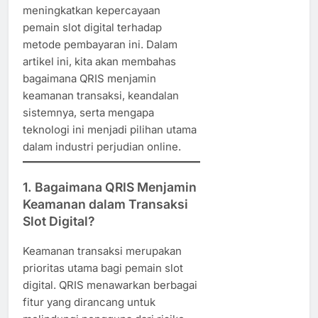
meningkatkan kepercayaan
pemain slot digital terhadap
metode pembayaran ini. Dalam
artikel ini, kita akan membahas
bagaimana QRIS menjamin
keamanan transaksi, keandalan
sistemnya, serta mengapa
teknologi ini menjadi pilihan utama
dalam industri perjudian online.
1. Bagaimana QRIS Menjamin
Keamanan dalam Transaksi
Slot Digital?
Keamanan transaksi merupakan
prioritas utama bagi pemain slot
digital. QRIS menawarkan berbagai
fitur yang dirancang untuk