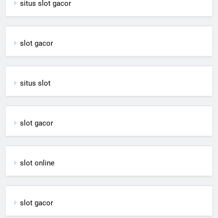
situs slot gacor
slot gacor
situs slot
slot gacor
slot online
slot gacor