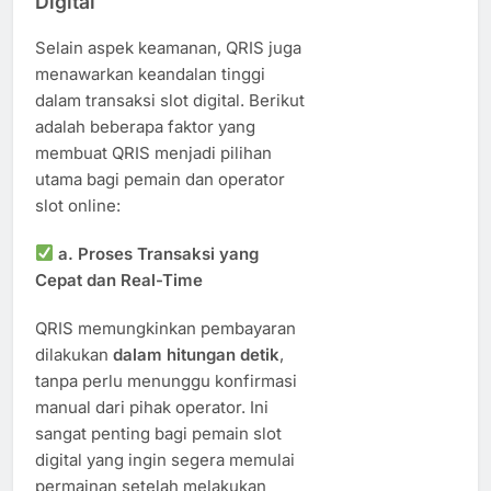
Digital
Selain aspek keamanan, QRIS juga
menawarkan keandalan tinggi
dalam transaksi slot digital. Berikut
adalah beberapa faktor yang
membuat QRIS menjadi pilihan
utama bagi pemain dan operator
slot online:
a. Proses Transaksi yang
Cepat dan Real-Time
QRIS memungkinkan pembayaran
dilakukan
dalam hitungan detik
,
tanpa perlu menunggu konfirmasi
manual dari pihak operator. Ini
sangat penting bagi pemain slot
digital yang ingin segera memulai
permainan setelah melakukan