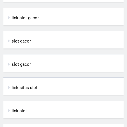
link slot gacor
slot gacor
slot gacor
link situs slot
link slot