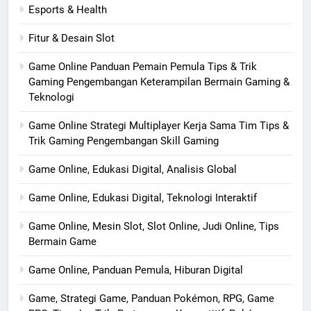
Esports & Health
Fitur & Desain Slot
Game Online Panduan Pemain Pemula Tips & Trik
Gaming Pengembangan Keterampilan Bermain Gaming &
Teknologi
Game Online Strategi Multiplayer Kerja Sama Tim Tips &
Trik Gaming Pengembangan Skill Gaming
Game Online, Edukasi Digital, Analisis Global
Game Online, Edukasi Digital, Teknologi Interaktif
Game Online, Mesin Slot, Slot Online, Judi Online, Tips
Bermain Game
Game Online, Panduan Pemula, Hiburan Digital
Game, Strategi Game, Panduan Pokémon, RPG, Game