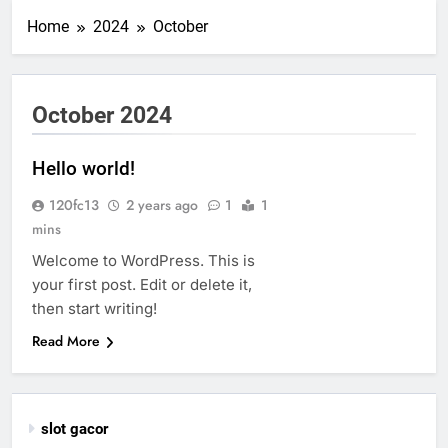
Home
2024
October
October 2024
Hello world!
120fc13
2 years ago
1
1
mins
Welcome to WordPress. This is
your first post. Edit or delete it,
then start writing!
Read More
slot gacor