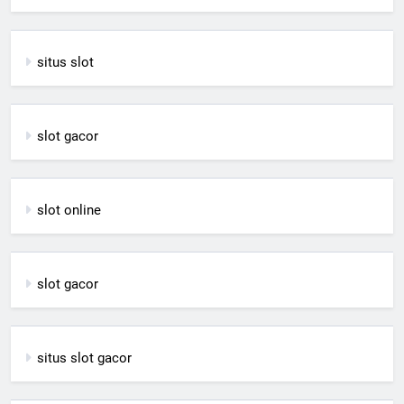
situs slot
slot gacor
slot online
slot gacor
situs slot gacor