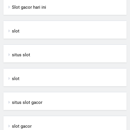
Slot gacor hari ini
slot
situs slot
slot
situs slot gacor
slot gacor