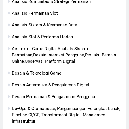
Analisis Komunitas & Strategi Permainan
Analisis Permainan Slot
Analisis Sistem & Keamanan Data
Analisis Slot & Performa Harian
Arsitektur Game Digital,Analisis Sistem
Permainan,Desain Interaksi Pengguna,Perilaku Pemain
Online,Observasi Platform Digital
Desain & Teknologi Game
Desain Antarmuka & Pengalaman Digital
Desain Permainan & Pengalaman Pengguna
DevOps & Otomatisasi, Pengembangan Perangkat Lunak,
Pipeline CI/CD, Transformasi Digital, Manajemen
Infrastruktur