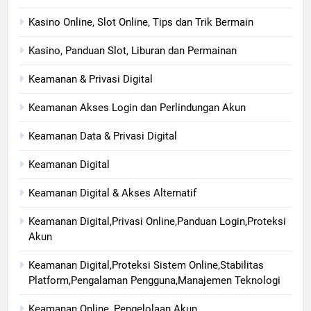
Kasino Online, Slot Online, Tips dan Trik Bermain
Kasino, Panduan Slot, Liburan dan Permainan
Keamanan & Privasi Digital
Keamanan Akses Login dan Perlindungan Akun
Keamanan Data & Privasi Digital
Keamanan Digital
Keamanan Digital & Akses Alternatif
Keamanan Digital,Privasi Online,Panduan Login,Proteksi
Akun
Keamanan Digital,Proteksi Sistem Online,Stabilitas
Platform,Pengalaman Pengguna,Manajemen Teknologi
Keamanan Online, Pengelolaan Akun