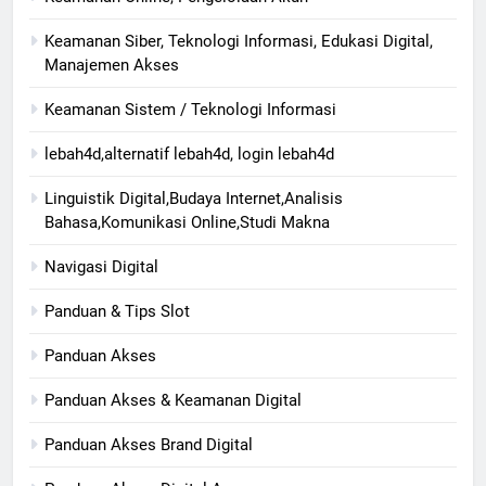
Keamanan Siber, Teknologi Informasi, Edukasi Digital,
Manajemen Akses
Keamanan Sistem / Teknologi Informasi
lebah4d,alternatif lebah4d, login lebah4d
Linguistik Digital,Budaya Internet,Analisis
Bahasa,Komunikasi Online,Studi Makna
Navigasi Digital
Panduan & Tips Slot
Panduan Akses
Panduan Akses & Keamanan Digital
Panduan Akses Brand Digital