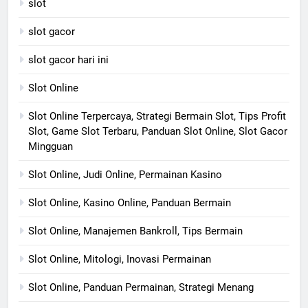
slot
slot gacor
slot gacor hari ini
Slot Online
Slot Online Terpercaya, Strategi Bermain Slot, Tips Profit
Slot, Game Slot Terbaru, Panduan Slot Online, Slot Gacor
Mingguan
Slot Online, Judi Online, Permainan Kasino
Slot Online, Kasino Online, Panduan Bermain
Slot Online, Manajemen Bankroll, Tips Bermain
Slot Online, Mitologi, Inovasi Permainan
Slot Online, Panduan Permainan, Strategi Menang