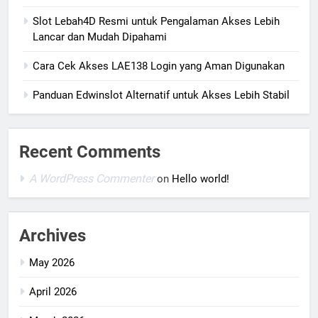
Slot Lebah4D Resmi untuk Pengalaman Akses Lebih
Lancar dan Mudah Dipahami
Cara Cek Akses LAE138 Login yang Aman Digunakan
Panduan Edwinslot Alternatif untuk Akses Lebih Stabil
Recent Comments
A WordPress Commenter
on
Hello world!
Archives
May 2026
April 2026