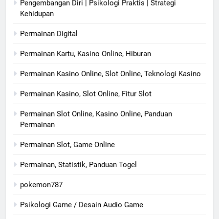
Pengembangan Diri | Psikologi Praktis | Strategi
Kehidupan
Permainan Digital
Permainan Kartu, Kasino Online, Hiburan
Permainan Kasino Online, Slot Online, Teknologi Kasino
Permainan Kasino, Slot Online, Fitur Slot
Permainan Slot Online, Kasino Online, Panduan
Permainan
Permainan Slot, Game Online
Permainan, Statistik, Panduan Togel
pokemon787
Psikologi Game / Desain Audio Game