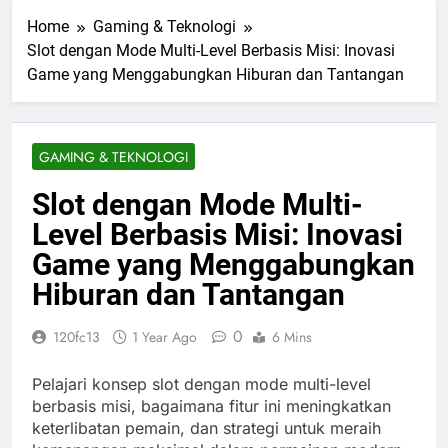
Home
Gaming & Teknologi
Slot dengan Mode Multi-Level Berbasis Misi: Inovasi
Game yang Menggabungkan Hiburan dan Tantangan
GAMING & TEKNOLOGI
Slot dengan Mode Multi-
Level Berbasis Misi: Inovasi
Game yang Menggabungkan
Hiburan dan Tantangan
0
120fc13
1 Year Ago
6 Mins
Pelajari konsep slot dengan mode multi-level
berbasis misi, bagaimana fitur ini meningkatkan
keterlibatan pemain, dan strategi untuk meraih