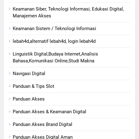
Keamanan Siber, Teknologi Informasi, Edukasi Digital,
Manajemen Akses
Keamanan Sistem / Teknologi Informasi
lebah4d,alternatif lebah4d, login lebah4d
Linguistik Digital,Budaya Internet,Analisis
Bahasa,Komunikasi Online,Studi Makna
Navigasi Digital
Panduan & Tips Slot
Panduan Akses
Panduan Akses & Keamanan Digital
Panduan Akses Brand Digital
Panduan Akses Digital Aman