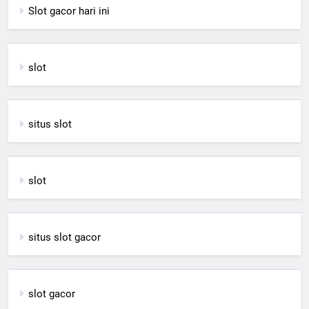
Slot gacor hari ini
slot
situs slot
slot
situs slot gacor
slot gacor