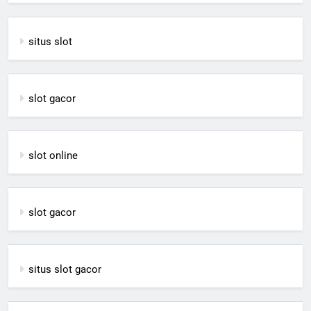
situs slot
slot gacor
slot online
slot gacor
situs slot gacor