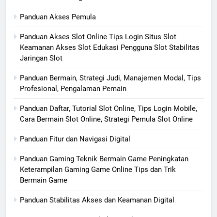
Panduan Akses Pemula
Panduan Akses Slot Online Tips Login Situs Slot
Keamanan Akses Slot Edukasi Pengguna Slot Stabilitas
Jaringan Slot
Panduan Bermain, Strategi Judi, Manajemen Modal, Tips
Profesional, Pengalaman Pemain
Panduan Daftar, Tutorial Slot Online, Tips Login Mobile,
Cara Bermain Slot Online, Strategi Pemula Slot Online
Panduan Fitur dan Navigasi Digital
Panduan Gaming Teknik Bermain Game Peningkatan
Keterampilan Gaming Game Online Tips dan Trik
Bermain Game
Panduan Stabilitas Akses dan Keamanan Digital