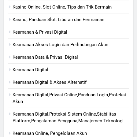
Kasino Online, Slot Online, Tips dan Trik Bermain
Kasino, Panduan Slot, Liburan dan Permainan
Keamanan & Privasi Digital
Keamanan Akses Login dan Perlindungan Akun
Keamanan Data & Privasi Digital
Keamanan Digital
Keamanan Digital & Akses Alternatif
Keamanan Digital,Privasi Online,Panduan Login,Proteksi
Akun
Keamanan Digital,Proteksi Sistem Online,Stabilitas
Platform,Pengalaman Pengguna,Manajemen Teknologi
Keamanan Online, Pengelolaan Akun