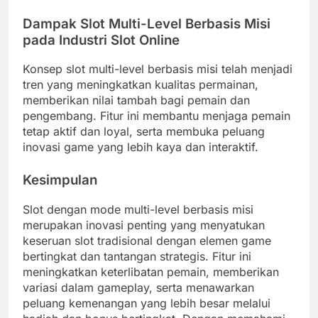
Dampak Slot Multi-Level Berbasis Misi
pada Industri Slot Online
Konsep slot multi-level berbasis misi telah menjadi
tren yang meningkatkan kualitas permainan,
memberikan nilai tambah bagi pemain dan
pengembang. Fitur ini membantu menjaga pemain
tetap aktif dan loyal, serta membuka peluang
inovasi game yang lebih kaya dan interaktif.
Kesimpulan
Slot dengan mode multi-level berbasis misi
merupakan inovasi penting yang menyatukan
keseruan slot tradisional dengan elemen game
bertingkat dan tantangan strategis. Fitur ini
meningkatkan keterlibatan pemain, memberikan
variasi dalam gameplay, serta menawarkan
peluang kemenangan yang lebih besar melalui