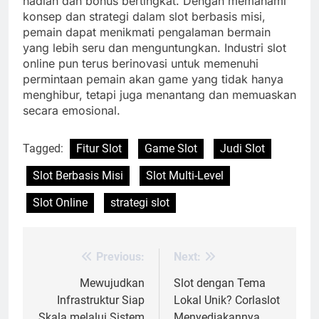
hadiah dan bonus bertingkat. Dengan memahami
konsep dan strategi dalam slot berbasis misi,
pemain dapat menikmati pengalaman bermain
yang lebih seru dan menguntungkan. Industri slot
online pun terus berinovasi untuk memenuhi
permintaan pemain akan game yang tidak hanya
menghibur, tetapi juga menantang dan memuaskan
secara emosional.
Tagged:
Fitur Slot
Game Slot
Judi Slot
Slot Berbasis Misi
Slot Multi-Level
Slot Online
strategi slot
Previous:
Next:
Post
navigation
Mewujudkan
Slot dengan Tema
Infrastruktur Siap
Lokal Unik? Corlaslot
Skala melalui Sistem
Menyediakannya