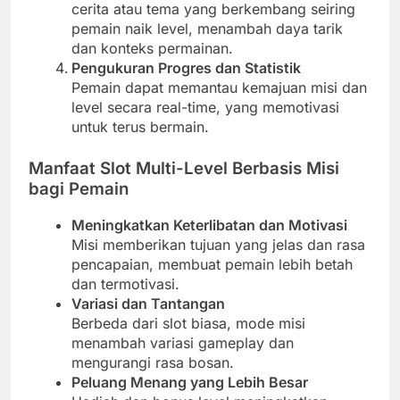
cerita atau tema yang berkembang seiring
pemain naik level, menambah daya tarik
dan konteks permainan.
Pengukuran Progres dan Statistik
Pemain dapat memantau kemajuan misi dan
level secara real-time, yang memotivasi
untuk terus bermain.
Manfaat Slot Multi-Level Berbasis Misi
bagi Pemain
Meningkatkan Keterlibatan dan Motivasi
Misi memberikan tujuan yang jelas dan rasa
pencapaian, membuat pemain lebih betah
dan termotivasi.
Variasi dan Tantangan
Berbeda dari slot biasa, mode misi
menambah variasi gameplay dan
mengurangi rasa bosan.
Peluang Menang yang Lebih Besar