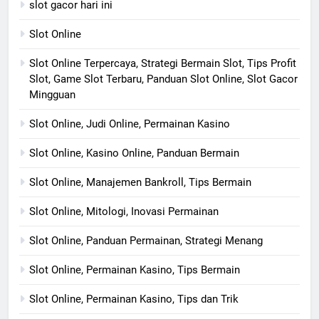
slot gacor hari ini
Slot Online
Slot Online Terpercaya, Strategi Bermain Slot, Tips Profit
Slot, Game Slot Terbaru, Panduan Slot Online, Slot Gacor
Mingguan
Slot Online, Judi Online, Permainan Kasino
Slot Online, Kasino Online, Panduan Bermain
Slot Online, Manajemen Bankroll, Tips Bermain
Slot Online, Mitologi, Inovasi Permainan
Slot Online, Panduan Permainan, Strategi Menang
Slot Online, Permainan Kasino, Tips Bermain
Slot Online, Permainan Kasino, Tips dan Trik