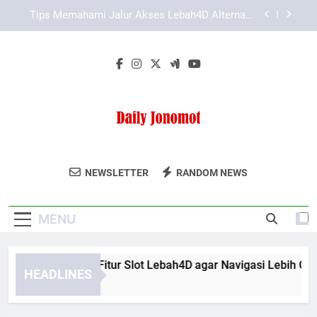
Skip
Slot Lebah4D Resmi untuk Pengalaman Akses
to
Lebih Lancar dan Mudah Dipahami
content
Cara Cek Akses LAE138 Login yang Aman
Digunakan
Cara Memahami Fitur Slot Lebah4D agar Navigasi
Lebih Cepat
Tips Memahami Jalur Akses Lebah4D Alternatif
secara Tepat
Slot Lebah4D Resmi untuk Pengalaman Akses
Lebih Lancar dan Mudah Dipahami
Daily Jonomot
Ikuti Berita Dan Informasi Terbaru Dari Daily
Cara Cek Akses LAE138 Login yang Aman
NEWSLETTER
RANDOM NEWS
Digunakan
Jonomot.
MENU
ara Memahami Fitur Slot Lebah4D agar Navigasi Lebih Cepat
HEADLINES
Months Ago