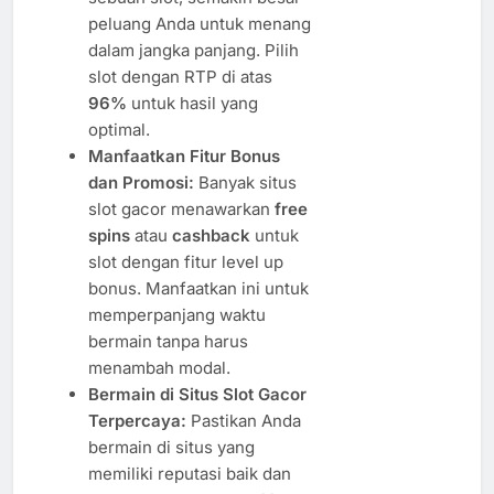
peluang Anda untuk menang
dalam jangka panjang. Pilih
slot dengan RTP di atas
96%
untuk hasil yang
optimal.
Manfaatkan Fitur Bonus
dan Promosi:
Banyak situs
slot gacor menawarkan
free
spins
atau
cashback
untuk
slot dengan fitur level up
bonus. Manfaatkan ini untuk
memperpanjang waktu
bermain tanpa harus
menambah modal.
Bermain di Situs Slot Gacor
Terpercaya:
Pastikan Anda
bermain di situs yang
memiliki reputasi baik dan