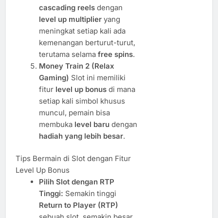
cascading reels
dengan
level up multiplier
yang
meningkat setiap kali ada
kemenangan berturut-turut,
terutama selama
free spins
.
Money Train 2 (Relax
Gaming)
Slot ini memiliki
fitur
level up bonus
di mana
setiap kali simbol khusus
muncul, pemain bisa
membuka
level baru
dengan
hadiah yang lebih besar
.
Tips Bermain di Slot dengan Fitur
Level Up Bonus
Pilih Slot dengan RTP
Tinggi:
Semakin tinggi
Return to Player (RTP)
sebuah slot, semakin besar