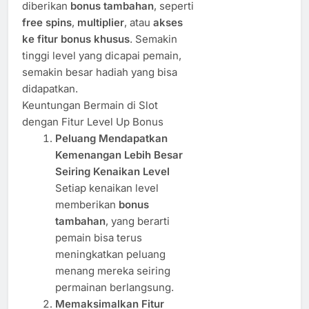
diberikan
bonus tambahan
, seperti
free spins
,
multiplier
, atau
akses
ke fitur bonus khusus
. Semakin
tinggi level yang dicapai pemain,
semakin besar hadiah yang bisa
didapatkan.
Keuntungan Bermain di Slot
dengan Fitur Level Up Bonus
Peluang Mendapatkan
Kemenangan Lebih Besar
Seiring Kenaikan Level
Setiap kenaikan level
memberikan
bonus
tambahan
, yang berarti
pemain bisa terus
meningkatkan peluang
menang mereka seiring
permainan berlangsung.
Memaksimalkan Fitur