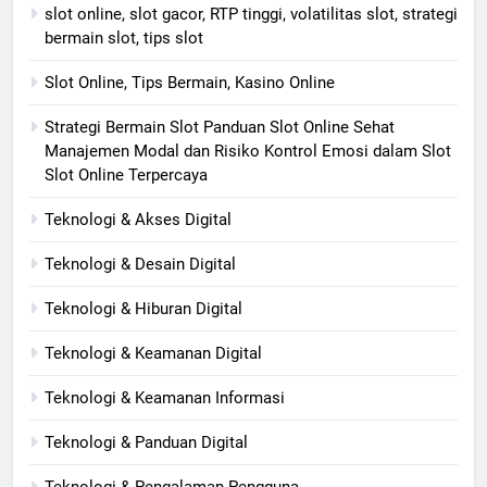
slot online, slot gacor, RTP tinggi, volatilitas slot, strategi
bermain slot, tips slot
Slot Online, Tips Bermain, Kasino Online
Strategi Bermain Slot Panduan Slot Online Sehat
Manajemen Modal dan Risiko Kontrol Emosi dalam Slot
Slot Online Terpercaya
Teknologi & Akses Digital
Teknologi & Desain Digital
Teknologi & Hiburan Digital
Teknologi & Keamanan Digital
Teknologi & Keamanan Informasi
Teknologi & Panduan Digital
Teknologi & Pengalaman Pengguna