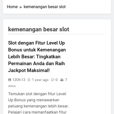
Home
kemenangan besar slot
kemenangan besar slot
Slot dengan Fitur Level Up
Bonus untuk Kemenangan
Lebih Besar: Tingkatkan
Permainan Anda dan Raih
Jackpot Maksimal!
120fc13
1 year ago
0
7
mins
Temukan slot dengan fitur Level
Up Bonus yang menawarkan
peluang kemenangan lebih besar.
Pelajari cara memanfaatkan fitur