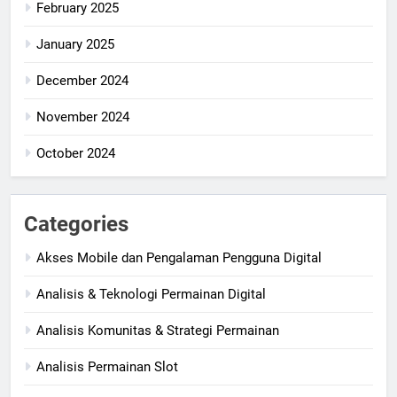
February 2025
January 2025
December 2024
November 2024
October 2024
Categories
Akses Mobile dan Pengalaman Pengguna Digital
Analisis & Teknologi Permainan Digital
Analisis Komunitas & Strategi Permainan
Analisis Permainan Slot