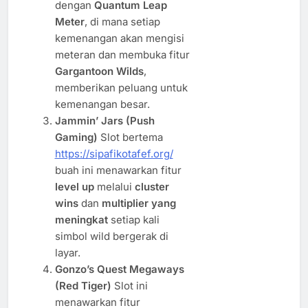
dengan
Quantum Leap
Meter
, di mana setiap
kemenangan akan mengisi
meteran dan membuka fitur
Gargantoon Wilds
,
memberikan peluang untuk
kemenangan besar.
Jammin’ Jars (Push
Gaming)
Slot bertema
https://sipafikotafef.org/
buah ini menawarkan fitur
level up
melalui
cluster
wins
dan
multiplier yang
meningkat
setiap kali
simbol wild bergerak di
layar.
Gonzo’s Quest Megaways
(Red Tiger)
Slot ini
menawarkan fitur