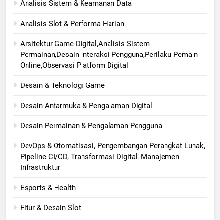
Analisis Sistem & Keamanan Data
Analisis Slot & Performa Harian
Arsitektur Game Digital,Analisis Sistem
Permainan,Desain Interaksi Pengguna,Perilaku Pemain
Online,Observasi Platform Digital
Desain & Teknologi Game
Desain Antarmuka & Pengalaman Digital
Desain Permainan & Pengalaman Pengguna
DevOps & Otomatisasi, Pengembangan Perangkat Lunak,
Pipeline CI/CD, Transformasi Digital, Manajemen
Infrastruktur
Esports & Health
Fitur & Desain Slot