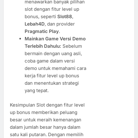
menawarkan banyak pilihan
slot dengan fitur level up
bonus, seperti
Slot88
,
Lebah4D
, dan provider
Pragmatic Play
.
Mainkan Game Versi Demo
Terlebih Dahulu:
Sebelum
bermain dengan uang asli,
coba game dalam versi
demo untuk memahami cara
kerja fitur level up bonus
dan menentukan strategi
yang tepat.
Kesimpulan Slot dengan fitur level
up bonus memberikan peluang
besar untuk meraih kemenangan
dalam jumlah besar hanya dalam
satu kali putaran. Dengan memilih