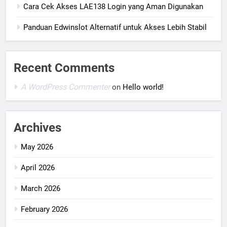
Cara Cek Akses LAE138 Login yang Aman Digunakan
Panduan Edwinslot Alternatif untuk Akses Lebih Stabil
Recent Comments
A WordPress Commenter
on
Hello world!
Archives
May 2026
April 2026
March 2026
February 2026