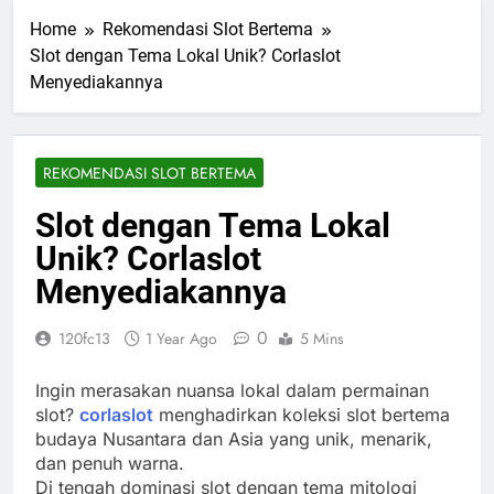
Home
Rekomendasi Slot Bertema
Slot dengan Tema Lokal Unik? Corlaslot
Menyediakannya
REKOMENDASI SLOT BERTEMA
Slot dengan Tema Lokal
Unik? Corlaslot
Menyediakannya
0
120fc13
1 Year Ago
5 Mins
Ingin merasakan nuansa lokal dalam permainan
slot?
corlaslot
menghadirkan koleksi slot bertema
budaya Nusantara dan Asia yang unik, menarik,
dan penuh warna.
Di tengah dominasi slot dengan tema mitologi