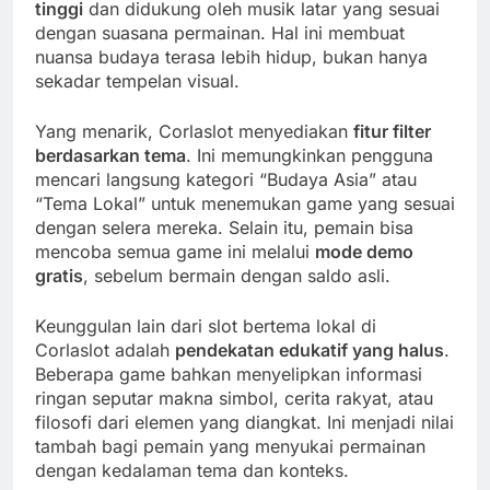
tinggi
dan didukung oleh musik latar yang sesuai
dengan suasana permainan. Hal ini membuat
nuansa budaya terasa lebih hidup, bukan hanya
sekadar tempelan visual.
Yang menarik, Corlaslot menyediakan
fitur filter
berdasarkan tema
. Ini memungkinkan pengguna
mencari langsung kategori “Budaya Asia” atau
“Tema Lokal” untuk menemukan game yang sesuai
dengan selera mereka. Selain itu, pemain bisa
mencoba semua game ini melalui
mode demo
gratis
, sebelum bermain dengan saldo asli.
Keunggulan lain dari slot bertema lokal di
Corlaslot adalah
pendekatan edukatif yang halus
.
Beberapa game bahkan menyelipkan informasi
ringan seputar makna simbol, cerita rakyat, atau
filosofi dari elemen yang diangkat. Ini menjadi nilai
tambah bagi pemain yang menyukai permainan
dengan kedalaman tema dan konteks.