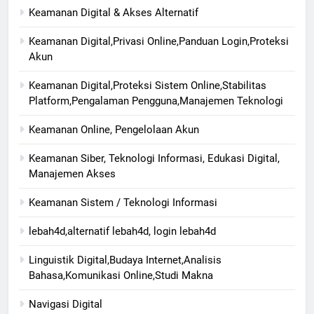
Keamanan Digital & Akses Alternatif
Keamanan Digital,Privasi Online,Panduan Login,Proteksi
Akun
Keamanan Digital,Proteksi Sistem Online,Stabilitas
Platform,Pengalaman Pengguna,Manajemen Teknologi
Keamanan Online, Pengelolaan Akun
Keamanan Siber, Teknologi Informasi, Edukasi Digital,
Manajemen Akses
Keamanan Sistem / Teknologi Informasi
lebah4d,alternatif lebah4d, login lebah4d
Linguistik Digital,Budaya Internet,Analisis
Bahasa,Komunikasi Online,Studi Makna
Navigasi Digital