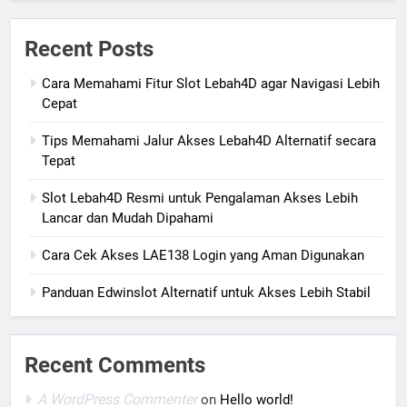
Recent Posts
Cara Memahami Fitur Slot Lebah4D agar Navigasi Lebih
Cepat
Tips Memahami Jalur Akses Lebah4D Alternatif secara
Tepat
Slot Lebah4D Resmi untuk Pengalaman Akses Lebih
Lancar dan Mudah Dipahami
Cara Cek Akses LAE138 Login yang Aman Digunakan
Panduan Edwinslot Alternatif untuk Akses Lebih Stabil
Recent Comments
A WordPress Commenter
on
Hello world!