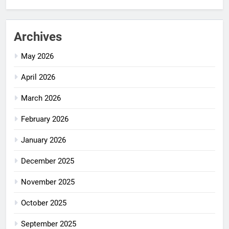
Archives
May 2026
April 2026
March 2026
February 2026
January 2026
December 2025
November 2025
October 2025
September 2025