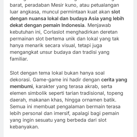
barat, peradaban Mesir kuno, atau petualangan
luar angkasa, muncul permintaan kuat akan
slot
dengan nuansa lokal dan budaya Asia yang lebih
dekat dengan pemain Indonesia
. Menjawab
kebutuhan ini, Corlaslot menghadirkan deretan
permainan slot bertema unik dan lokal yang tak
hanya menarik secara visual, tetapi juga
mengangkat unsur budaya dan tradisi yang
familiar.
Slot dengan tema lokal bukan hanya soal
dekorasi. Game-game ini hadir dengan
cerita yang
membumi
, karakter yang terasa akrab, serta
elemen simbolik seperti tarian tradisional, topeng
daerah, makanan khas, hingga ornamen batik.
Semua ini membuat pengalaman bermain terasa
lebih personal dan imersif, apalagi bagi pemain
yang ingin sesuatu yang berbeda dari slot
kebanyakan.