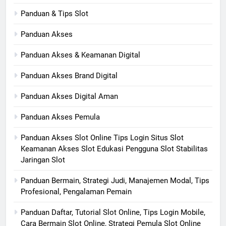
Panduan & Tips Slot
Panduan Akses
Panduan Akses & Keamanan Digital
Panduan Akses Brand Digital
Panduan Akses Digital Aman
Panduan Akses Pemula
Panduan Akses Slot Online Tips Login Situs Slot
Keamanan Akses Slot Edukasi Pengguna Slot Stabilitas
Jaringan Slot
Panduan Bermain, Strategi Judi, Manajemen Modal, Tips
Profesional, Pengalaman Pemain
Panduan Daftar, Tutorial Slot Online, Tips Login Mobile,
Cara Bermain Slot Online, Strategi Pemula Slot Online