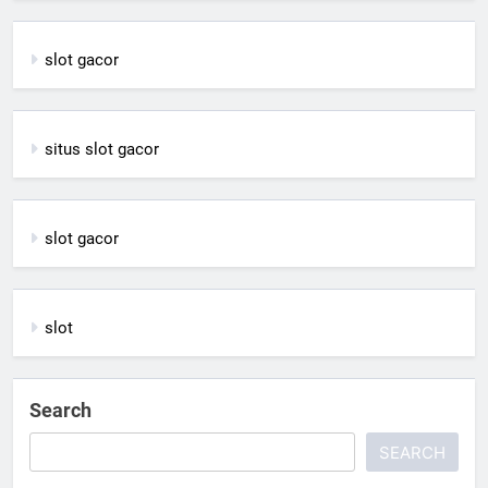
slot gacor
situs slot gacor
slot gacor
slot
Search
SEARCH