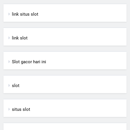
link situs slot
link slot
Slot gacor hari ini
slot
situs slot