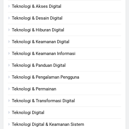
Teknologi & Akses Digital
Teknologi & Desain Digital
Teknologi & Hiburan Digital
Teknologi & Keamanan Digital
Teknologi & Keamanan Informasi
Teknologi & Panduan Digital
Teknologi & Pengalaman Pengguna
Teknologi & Permainan
Teknologi & Transformasi Digital
Teknologi Digital
Teknologi Digital & Keamanan Sistem