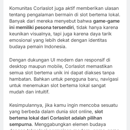
Komunitas Corlaslot juga aktif memberikan ulasan
tentang pengalaman bermain di slot bertema lokal.
Banyak dari mereka menyebut bahwa
game-game
ini memiliki pesona tersendiri
, tidak hanya karena
keunikan visualnya, tapi juga karena daya tarik
emosional yang lebih dekat dengan identitas
budaya pemain Indonesia.
Dengan dukungan UI modern dan responsif di
desktop maupun mobile, Corlaslot memastikan
semua slot bertema unik ini dapat diakses tanpa
hambatan. Bahkan untuk pengguna baru, navigasi
untuk menemukan slot bertema lokal sangat
mudah dan intuitif.
Kesimpulannya, jika kamu ingin mencoba sesuatu
yang berbeda dalam dunia slot online,
slot
bertema lokal dari Corlaslot adalah pilihan
sempurna
. Menggabungkan elemen budaya