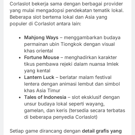
Corlaslot bekerja sama dengan berbagai provider
yang mulai mengadopsi pendekatan tematik lokal.
Beberapa slot bertema lokal dan Asia yang
populer di Corlaslot antara lain:
Mahjong Ways
– menggambarkan budaya
permainan ubin Tiongkok dengan visual
khas oriental
Fortune Mouse
– menghadirkan karakter
tikus pembawa rejeki dalam nuansa Imlek
yang kental
Lantern Luck
– berlatar malam festival
lentera dengan animasi lembut dan simbol
khas Asia Timur
Tales of Indonesia
– slot eksklusif dengan
unsur budaya lokal seperti wayang,
gamelan, dan keris (tersedia secara terbatas
di beberapa penyedia Corlaslot)
Setiap game dirancang dengan
detail grafis yang