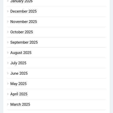
January 2026
December 2025
November 2025
October 2025
September 2025
August 2025
July 2025
June 2025
May 2025
April 2025
March 2025