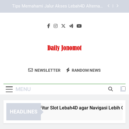
Skip
Slot Lebah4D Resmi untuk Pengalaman Akses
to
Lebih Lancar dan Mudah Dipahami
content
Cara Cek Akses LAE138 Login yang Aman
Digunakan
Cara Memahami Fitur Slot Lebah4D agar Navigasi
Lebih Cepat
Tips Memahami Jalur Akses Lebah4D Alternatif
secara Tepat
Slot Lebah4D Resmi untuk Pengalaman Akses
Lebih Lancar dan Mudah Dipahami
Daily Jonomot
Ikuti Berita Dan Informasi Terbaru Dari Daily
Cara Cek Akses LAE138 Login yang Aman
NEWSLETTER
RANDOM NEWS
Digunakan
Jonomot.
MENU
ra Memahami Fitur Slot Lebah4D agar Navigasi Lebih Cepat
HEADLINES
Months Ago