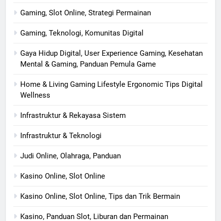
Gaming, Slot Online, Strategi Permainan
Gaming, Teknologi, Komunitas Digital
Gaya Hidup Digital, User Experience Gaming, Kesehatan
Mental & Gaming, Panduan Pemula Game
Home & Living Gaming Lifestyle Ergonomic Tips Digital
Wellness
Infrastruktur & Rekayasa Sistem
Infrastruktur & Teknologi
Judi Online, Olahraga, Panduan
Kasino Online, Slot Online
Kasino Online, Slot Online, Tips dan Trik Bermain
Kasino, Panduan Slot, Liburan dan Permainan