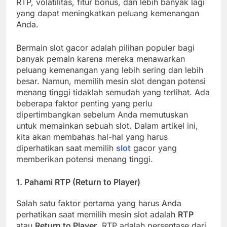
RTP, volatilitas, fitur bonus, dan lebih banyak lagi
yang dapat meningkatkan peluang kemenangan
Anda.
Bermain slot gacor adalah pilihan populer bagi
banyak pemain karena mereka menawarkan
peluang kemenangan yang lebih sering dan lebih
besar. Namun, memilih mesin slot dengan potensi
menang tinggi tidaklah semudah yang terlihat. Ada
beberapa faktor penting yang perlu
dipertimbangkan sebelum Anda memutuskan
untuk memainkan sebuah slot. Dalam artikel ini,
kita akan membahas hal-hal yang harus
diperhatikan saat memilih
slot
gacor yang
memberikan potensi menang tinggi.
1. Pahami RTP (Return to Player)
Salah satu faktor pertama yang harus Anda
perhatikan saat memilih mesin slot adalah
RTP
atau
Return to Player
. RTP adalah persentase dari