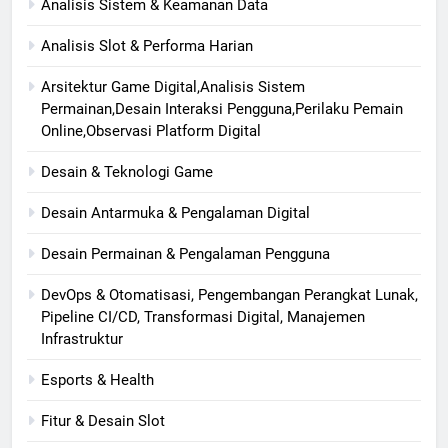
Analisis Sistem & Keamanan Data
Analisis Slot & Performa Harian
Arsitektur Game Digital,Analisis Sistem
Permainan,Desain Interaksi Pengguna,Perilaku Pemain
Online,Observasi Platform Digital
Desain & Teknologi Game
Desain Antarmuka & Pengalaman Digital
Desain Permainan & Pengalaman Pengguna
DevOps & Otomatisasi, Pengembangan Perangkat Lunak,
Pipeline CI/CD, Transformasi Digital, Manajemen
Infrastruktur
Esports & Health
Fitur & Desain Slot