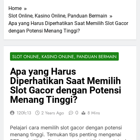
Home
Slot Online, Kasino Online, Panduan Bermain
Apa yang Harus Diperhatikan Saat Memilih Slot Gacor
dengan Potensi Menang Tinggi?
SLOT ONLINE, KASINO ONLINE, PANDUAN BERMAIN
Apa yang Harus
Diperhatikan Saat Memilih
Slot Gacor dengan Potensi
Menang Tinggi?
0
120fc13
2 Years Ago
8 Mins
Pelajari cara memilih slot gacor dengan potensi
menang tinggi. Temukan tips penting mengenai