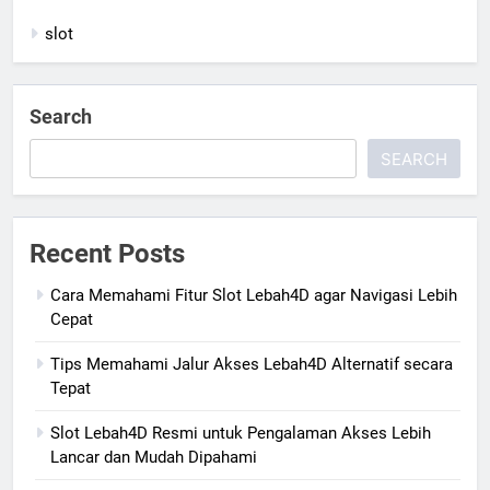
slot
Search
SEARCH
Recent Posts
Cara Memahami Fitur Slot Lebah4D agar Navigasi Lebih
Cepat
Tips Memahami Jalur Akses Lebah4D Alternatif secara
Tepat
Slot Lebah4D Resmi untuk Pengalaman Akses Lebih
Lancar dan Mudah Dipahami