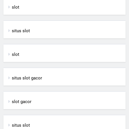
slot
situs slot
slot
situs slot gacor
slot gacor
situs slot