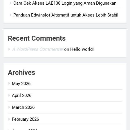
Cara Cek Akses LAE138 Login yang Aman Digunakan
Panduan Edwinslot Alternatif untuk Akses Lebih Stabil
Recent Comments
A WordPress Commenter
on
Hello world!
Archives
May 2026
April 2026
March 2026
February 2026