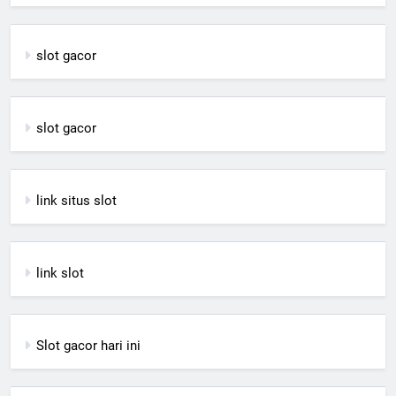
slot gacor
slot gacor
link situs slot
link slot
Slot gacor hari ini