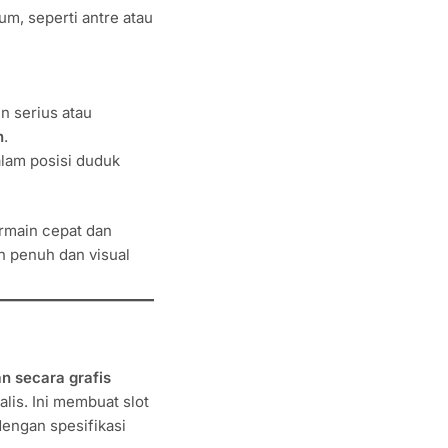
m, seperti antre atau
n serius atau
h
.
alam posisi duduk
ermain cepat dan
 penuh dan visual
an secara grafis
lis. Ini membuat slot
dengan spesifikasi