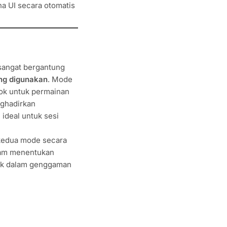
na UI secara otomatis
 sangat bergantung
ng digunakan
. Mode
ocok untuk permainan
nghadirkan
 ideal untuk sesi
kedua mode secara
alam menentukan
ik dalam genggaman