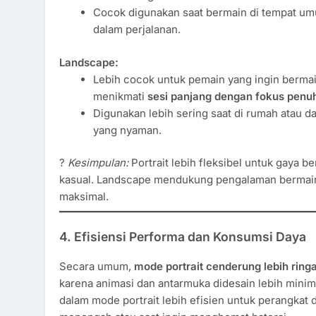
Cocok digunakan saat bermain di tempat umu
dalam perjalanan.
Landscape:
Lebih cocok untuk pemain yang ingin bermai
menikmati
sesi panjang dengan fokus penu
Digunakan lebih sering saat di rumah atau d
yang nyaman.
?
Kesimpulan:
Portrait lebih fleksibel untuk gaya b
kasual. Landscape mendukung pengalaman bermain
maksimal.
4.
Efisiensi Performa dan Konsumsi Daya
Secara umum,
mode portrait cenderung lebih ring
karena animasi dan antarmuka didesain lebih minima
dalam mode portrait lebih efisien untuk perangkat 