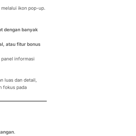
 melalui ikon pop-up.
ot dengan banyak
l, atau fitur bonus
 panel informasi
 luas dan detail,
an fokus pada
tangan
.