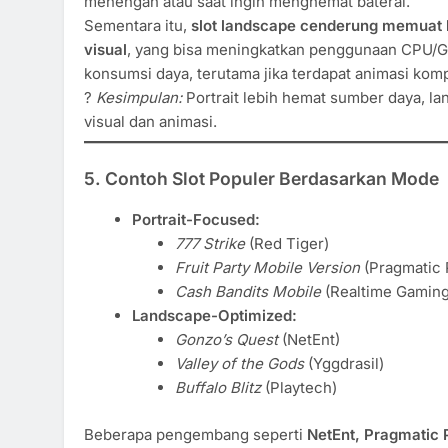
menengah atau saat ingin menghemat baterai.
Sementara itu,
slot landscape cenderung memuat 
visual
, yang bisa meningkatkan penggunaan CPU
konsumsi daya, terutama jika terdapat animasi kom
?
Kesimpulan:
Portrait lebih hemat sumber daya, la
visual dan animasi.
5.
Contoh Slot Populer Berdasarkan Mode
Portrait-Focused:
777 Strike
(Red Tiger)
Fruit Party Mobile Version
(Pragmatic 
Cash Bandits Mobile
(Realtime Gaming
Landscape-Optimized:
Gonzo’s Quest
(NetEnt)
Valley of the Gods
(Yggdrasil)
Buffalo Blitz
(Playtech)
Beberapa pengembang seperti
NetEnt, Pragmatic 