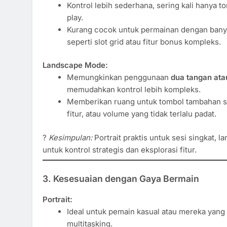
Kontrol lebih sederhana, sering kali hanya t
play.
Kurang cocok untuk permainan dengan banyak 
seperti slot grid atau fitur bonus kompleks.
Landscape Mode:
Memungkinkan penggunaan
dua tangan ata
memudahkan kontrol lebih kompleks.
Memberikan ruang untuk tombol tambahan s
fitur, atau volume yang tidak terlalu padat.
?
Kesimpulan:
Portrait praktis untuk sesi singkat, 
untuk kontrol strategis dan eksplorasi fitur.
3.
Kesesuaian dengan Gaya Bermain
Portrait:
Ideal untuk pemain kasual atau mereka yang
multitasking.