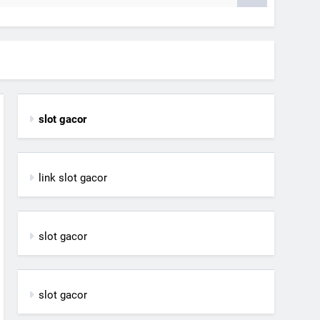
slot gacor
link slot gacor
slot gacor
slot gacor