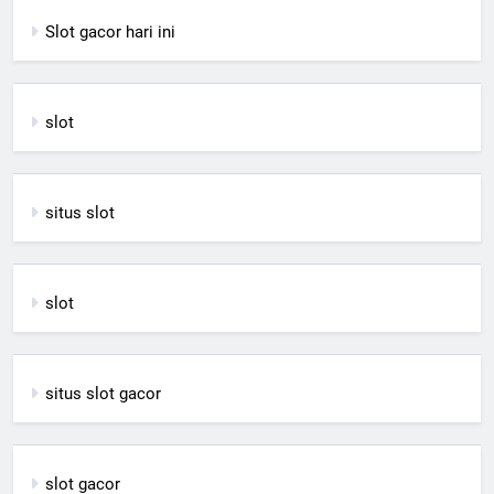
Slot gacor hari ini
slot
situs slot
slot
situs slot gacor
slot gacor