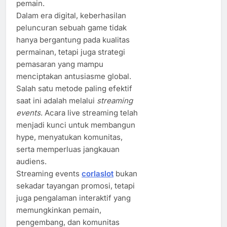
pemain.
Dalam era digital, keberhasilan
peluncuran sebuah game tidak
hanya bergantung pada kualitas
permainan, tetapi juga strategi
pemasaran yang mampu
menciptakan antusiasme global.
Salah satu metode paling efektif
saat ini adalah melalui
streaming
events
. Acara live streaming telah
menjadi kunci untuk membangun
hype, menyatukan komunitas,
serta memperluas jangkauan
audiens.
Streaming events
corlaslot
bukan
sekadar tayangan promosi, tetapi
juga pengalaman interaktif yang
memungkinkan pemain,
pengembang, dan komunitas