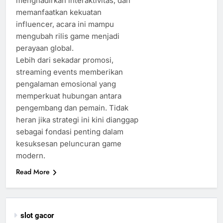
menghadirkan interaktivitas, dan
memanfaatkan kekuatan
influencer, acara ini mampu
mengubah rilis game menjadi
perayaan global.
Lebih dari sekadar promosi,
streaming events memberikan
pengalaman emosional yang
memperkuat hubungan antara
pengembang dan pemain. Tidak
heran jika strategi ini kini dianggap
sebagai fondasi penting dalam
kesuksesan peluncuran game
modern.
Read More
slot gacor