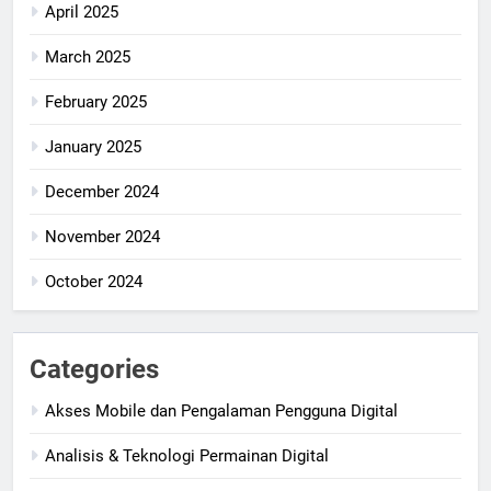
April 2025
March 2025
February 2025
January 2025
December 2024
November 2024
October 2024
Categories
Akses Mobile dan Pengalaman Pengguna Digital
Analisis & Teknologi Permainan Digital