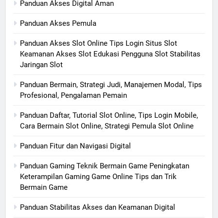
Panduan Akses Digital Aman
Panduan Akses Pemula
Panduan Akses Slot Online Tips Login Situs Slot
Keamanan Akses Slot Edukasi Pengguna Slot Stabilitas
Jaringan Slot
Panduan Bermain, Strategi Judi, Manajemen Modal, Tips
Profesional, Pengalaman Pemain
Panduan Daftar, Tutorial Slot Online, Tips Login Mobile,
Cara Bermain Slot Online, Strategi Pemula Slot Online
Panduan Fitur dan Navigasi Digital
Panduan Gaming Teknik Bermain Game Peningkatan
Keterampilan Gaming Game Online Tips dan Trik
Bermain Game
Panduan Stabilitas Akses dan Keamanan Digital