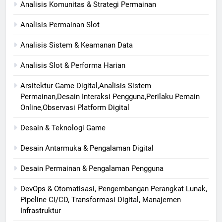
Analisis Komunitas & Strategi Permainan
Analisis Permainan Slot
Analisis Sistem & Keamanan Data
Analisis Slot & Performa Harian
Arsitektur Game Digital,Analisis Sistem
Permainan,Desain Interaksi Pengguna,Perilaku Pemain
Online,Observasi Platform Digital
Desain & Teknologi Game
Desain Antarmuka & Pengalaman Digital
Desain Permainan & Pengalaman Pengguna
DevOps & Otomatisasi, Pengembangan Perangkat Lunak,
Pipeline CI/CD, Transformasi Digital, Manajemen
Infrastruktur