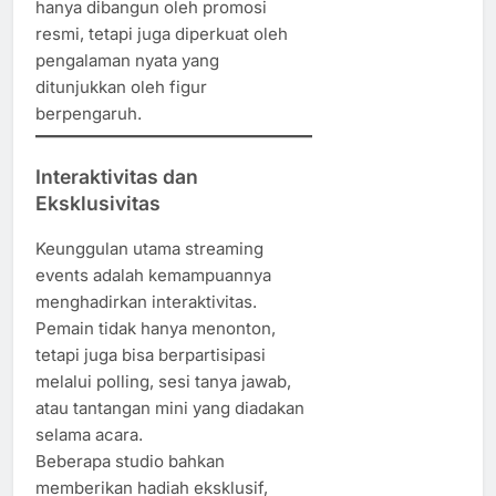
hanya dibangun oleh promosi
resmi, tetapi juga diperkuat oleh
pengalaman nyata yang
ditunjukkan oleh figur
berpengaruh.
Interaktivitas dan
Eksklusivitas
Keunggulan utama streaming
events adalah kemampuannya
menghadirkan interaktivitas.
Pemain tidak hanya menonton,
tetapi juga bisa berpartisipasi
melalui polling, sesi tanya jawab,
atau tantangan mini yang diadakan
selama acara.
Beberapa studio bahkan
memberikan hadiah eksklusif,