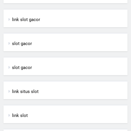
link slot gacor
slot gacor
slot gacor
link situs slot
link slot