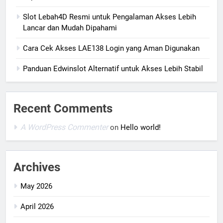
Slot Lebah4D Resmi untuk Pengalaman Akses Lebih
Lancar dan Mudah Dipahami
Cara Cek Akses LAE138 Login yang Aman Digunakan
Panduan Edwinslot Alternatif untuk Akses Lebih Stabil
Recent Comments
A WordPress Commenter
on
Hello world!
Archives
May 2026
April 2026