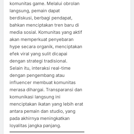
komunitas game. Melalui obrolan
langsung, pemain dapat
berdiskusi, berbagi pendapat,
bahkan menciptakan tren baru di
media sosial. Komunitas yang aktif
akan memperkuat penyebaran
hype secara organik, menciptakan
efek viral yang sulit dicapai
dengan strategi tradisional.
Selain itu, interaksi real-time
dengan pengembang atau
influencer membuat komunitas
merasa dihargai. Transparansi dan
komunikasi langsung ini
menciptakan ikatan yang lebih erat
antara pemain dan studio, yang
pada akhirnya meningkatkan
loyalitas jangka panjang.