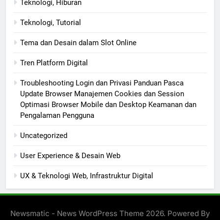
Teknologi, Hiburan
Teknologi, Tutorial
Tema dan Desain dalam Slot Online
Tren Platform Digital
Troubleshooting Login dan Privasi Panduan Pasca
Update Browser Manajemen Cookies dan Session
Optimasi Browser Mobile dan Desktop Keamanan dan
Pengalaman Pengguna
Uncategorized
User Experience & Desain Web
UX & Teknologi Web, Infrastruktur Digital
Newsmatic - News WordPress Theme 2026. Powered By