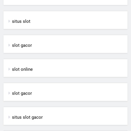
situs slot
slot gacor
slot online
slot gacor
situs slot gacor