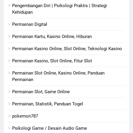
Pengembangan Diri | Psikologi Praktis | Strategi
Kehidupan
Permainan Digital
Permainan Kartu, Kasino Online, Hiburan
Permainan Kasino Online, Slot Online, Teknologi Kasino
Permainan Kasino, Slot Online, Fitur Slot
Permainan Slot Online, Kasino Online, Panduan
Permainan
Permainan Slot, Game Online
Permainan, Statistik, Panduan Togel
pokemon787
Psikologi Game / Desain Audio Game