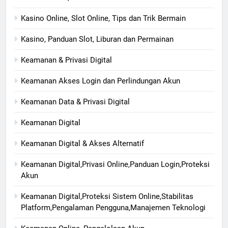
Kasino Online, Slot Online, Tips dan Trik Bermain
Kasino, Panduan Slot, Liburan dan Permainan
Keamanan & Privasi Digital
Keamanan Akses Login dan Perlindungan Akun
Keamanan Data & Privasi Digital
Keamanan Digital
Keamanan Digital & Akses Alternatif
Keamanan Digital,Privasi Online,Panduan Login,Proteksi
Akun
Keamanan Digital,Proteksi Sistem Online,Stabilitas
Platform,Pengalaman Pengguna,Manajemen Teknologi