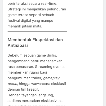
berinteraksi secara real-time.
Strategi ini menjadikan peluncuran
game terasa seperti sebuah
festival digital yang mampu
menarik jutaan mata.
Membentuk Ekspektasi dan
Antisipasi
Sebelum sebuah game dirilis,
pengembang perlu menanamkan
rasa penasaran. Streaming events
memberikan ruang bagi
pengumuman trailer,
gameplay
demo
, hingga wawancara eksklusif
dengan tim kreatif.
Dengan tayangan langsung,
audiens merasakan eksklusivitas