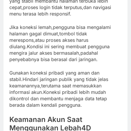
yang stabil membantu halaman terbuka lebih
cepat,proses login tidak terputus,dan navigasi
menu terasa lebih responsif.
Jika koneksi lemah,pengguna bisa mengalami
halaman gagal dimuat,tombol tidak
merespons,atau proses akses harus
diulang.Kondisi ini sering membuat pengguna
mengira jalur akses bermasalah,padahal
penyebabnya bisa berasal dari jaringan.
Gunakan koneksi pribadi yang aman dan
stabil.Hindari jaringan publik yang tidak jelas
keamanannya,terutama saat memasukkan
informasi akun.Koneksi pribadi lebih mudah
dikontrol dan membantu menjaga data tetap
berada dalam kendali pengguna.
Keamanan Akun Saat
Menggunakan Lebah4D