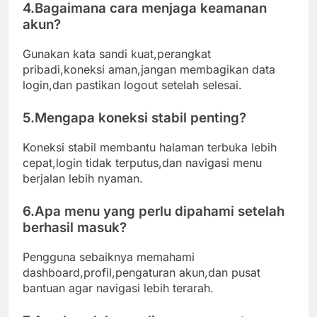
4.Bagaimana cara menjaga keamanan
akun?
Gunakan kata sandi kuat,perangkat
pribadi,koneksi aman,jangan membagikan data
login,dan pastikan logout setelah selesai.
5.Mengapa koneksi stabil penting?
Koneksi stabil membantu halaman terbuka lebih
cepat,login tidak terputus,dan navigasi menu
berjalan lebih nyaman.
6.Apa menu yang perlu dipahami setelah
berhasil masuk?
Pengguna sebaiknya memahami
dashboard,profil,pengaturan akun,dan pusat
bantuan agar navigasi lebih terarah.