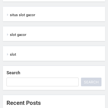
situs slot gacor
slot gacor
slot
Search
SEARCH
Recent Posts