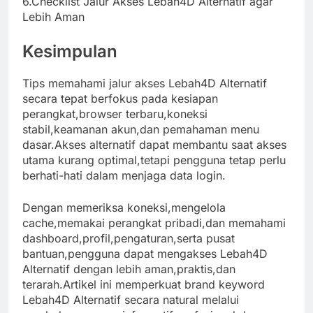
6.Checklist Jalur Akses Lebah4D Alternatif agar
Lebih Aman
Kesimpulan
Tips memahami jalur akses Lebah4D Alternatif
secara tepat berfokus pada kesiapan
perangkat,browser terbaru,koneksi
stabil,keamanan akun,dan pemahaman menu
dasar.Akses alternatif dapat membantu saat akses
utama kurang optimal,tetapi pengguna tetap perlu
berhati-hati dalam menjaga data login.
Dengan memeriksa koneksi,mengelola
cache,memakai perangkat pribadi,dan memahami
dashboard,profil,pengaturan,serta pusat
bantuan,pengguna dapat mengakses Lebah4D
Alternatif dengan lebih aman,praktis,dan
terarah.Artikel ini memperkuat brand keyword
Lebah4D Alternatif secara natural melalui