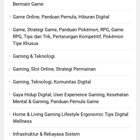
Bermain Game
Game Online, Panduan Pemula, Hiburan Digital
Game, Strategi Game, Panduan Pokémon, RPG, Game
RPG, Tips dan Trik, Pertarungan Kompetitif, Pokémon
Tipe Khusus
Gaming & Teknologi
Gaming, Slot Online, Strategi Permainan
Gaming, Teknologi, Komunitas Digital
Gaya Hidup Digital, User Experience Gaming, Kesehatan
Mental & Gaming, Panduan Pemula Game
Home & Living Gaming Lifestyle Ergonomic Tips Digital
Wellness
Infrastruktur & Rekayasa Sistem