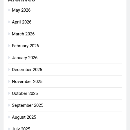
May 2026
April 2026
March 2026
February 2026
January 2026
December 2025
November 2025
October 2025
September 2025
August 2025
July 2025