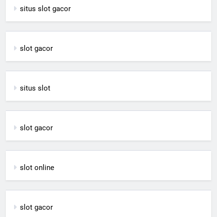
situs slot gacor
slot gacor
situs slot
slot gacor
slot online
slot gacor