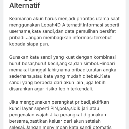
Alternatif
Keamanan akun harus menjadi prioritas utama saat
menggunakan Lebah4D Alternatif.Informasi seperti
username,kata sandi,dan data pemulihan bersifat
pribadi.Jangan membagikan informasi tersebut
kepada siapa pun.
Gunakan kata sandi yang kuat dengan kombinasi
huruf besar,huruf kecil,angka,dan simbol.Hindari
memakai tanggal lahir,nama pribadi,urutan angka
sederhana,atau kata yang mudah ditebak.Kata
sandi yang berbeda dari akun lain juga lebih
disarankan agar risiko lebih terkendali.
Jika menggunakan perangkat pribadi,aktifkan
kunci layar seperti PIN,pola,sidik jari,atau
pengenalan wajah.Jika perangkat digunakan
bersama,pastikan keluar dari akun setelah
selesai.Jangan menyimpan kata sandi otomatis