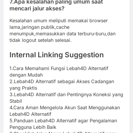
7.Apa kesalahan paling umum saat
mencari jalur akses?
Kesalahan umum meliputi memakai browser
lama,jaringan publik,cache
menumpuk,memasukkan data terburu-buru,dan
tidak logout setelah selesai.
Internal Linking Suggestion
1.Cara Memahami Fungsi Lebah4D Alternatif
dengan Mudah
2.Lebah4D Alternatif sebagai Akses Cadangan
yang Praktis
3.Lebah4D Alternatif dan Pentingnya Koneksi yang
Stabil
4.Cara Aman Mengelola Akun Saat Menggunakan
Lebah4D Alternatif
5.Panduan Lebah4D Alternatif agar Pengalaman
Pengguna Lebih Baik