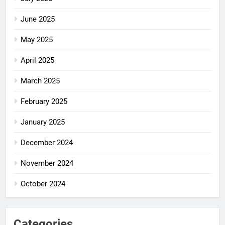
June 2025
May 2025
April 2025
March 2025
February 2025
January 2025
December 2024
November 2024
October 2024
Categories