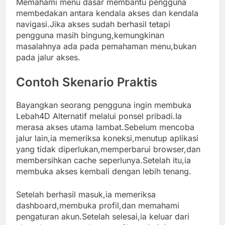
Memahami menu dasar membantu pengguna
membedakan antara kendala akses dan kendala
navigasi.Jika akses sudah berhasil tetapi
pengguna masih bingung,kemungkinan
masalahnya ada pada pemahaman menu,bukan
pada jalur akses.
Contoh Skenario Praktis
Bayangkan seorang pengguna ingin membuka
Lebah4D Alternatif melalui ponsel pribadi.Ia
merasa akses utama lambat.Sebelum mencoba
jalur lain,ia memeriksa koneksi,menutup aplikasi
yang tidak diperlukan,memperbarui browser,dan
membersihkan cache seperlunya.Setelah itu,ia
membuka akses kembali dengan lebih tenang.
Setelah berhasil masuk,ia memeriksa
dashboard,membuka profil,dan memahami
pengaturan akun.Setelah selesai,ia keluar dari