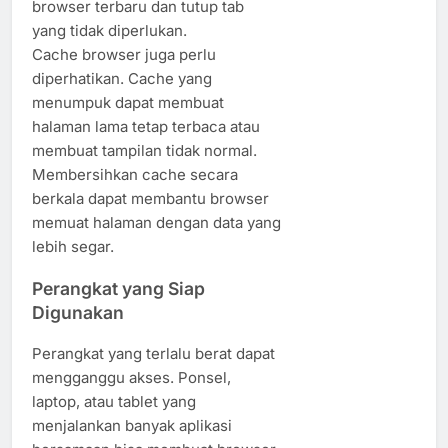
browser terbaru dan tutup tab
yang tidak diperlukan.
Cache browser juga perlu
diperhatikan. Cache yang
menumpuk dapat membuat
halaman lama tetap terbaca atau
membuat tampilan tidak normal.
Membersihkan cache secara
berkala dapat membantu browser
memuat halaman dengan data yang
lebih segar.
Perangkat yang Siap
Digunakan
Perangkat yang terlalu berat dapat
mengganggu akses. Ponsel,
laptop, atau tablet yang
menjalankan banyak aplikasi