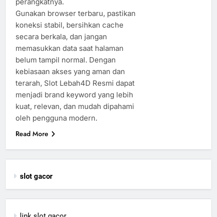
perangkatnya.
Gunakan browser terbaru, pastikan
koneksi stabil, bersihkan cache
secara berkala, dan jangan
memasukkan data saat halaman
belum tampil normal. Dengan
kebiasaan akses yang aman dan
terarah, Slot Lebah4D Resmi dapat
menjadi brand keyword yang lebih
kuat, relevan, dan mudah dipahami
oleh pengguna modern.
Read More
slot gacor
link slot gacor