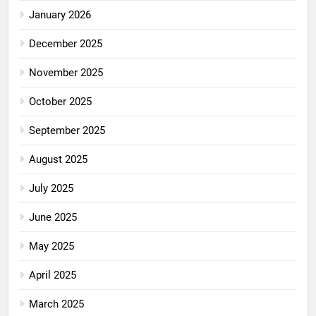
January 2026
December 2025
November 2025
October 2025
September 2025
August 2025
July 2025
June 2025
May 2025
April 2025
March 2025