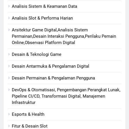
Analisis Sistem & Keamanan Data
Analisis Slot & Performa Harian
Arsitektur Game Digital,Analisis Sistem
Permainan,Desain Interaksi Pengguna,Perilaku Pemain
Online,Observasi Platform Digital
Desain & Teknologi Game
Desain Antarmuka & Pengalaman Digital
Desain Permainan & Pengalaman Pengguna
DevOps & Otomatisasi, Pengembangan Perangkat Lunak,
Pipeline CI/CD, Transformasi Digital, Manajemen
Infrastruktur
Esports & Health
Fitur & Desain Slot