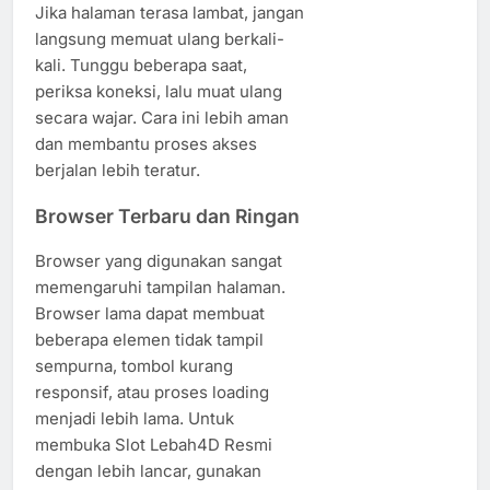
Jika halaman terasa lambat, jangan
langsung memuat ulang berkali-
kali. Tunggu beberapa saat,
periksa koneksi, lalu muat ulang
secara wajar. Cara ini lebih aman
dan membantu proses akses
berjalan lebih teratur.
Browser Terbaru dan Ringan
Browser yang digunakan sangat
memengaruhi tampilan halaman.
Browser lama dapat membuat
beberapa elemen tidak tampil
sempurna, tombol kurang
responsif, atau proses loading
menjadi lebih lama. Untuk
membuka Slot Lebah4D Resmi
dengan lebih lancar, gunakan