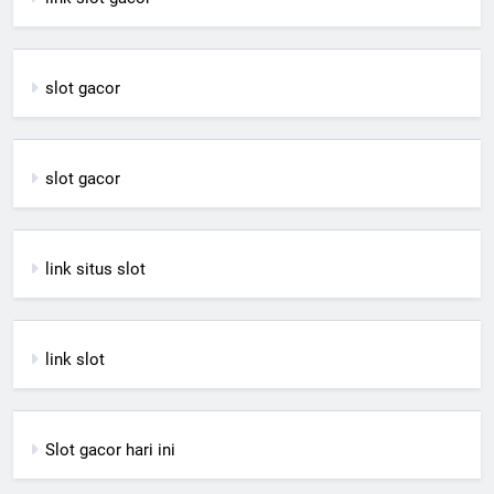
slot gacor
slot gacor
link situs slot
link slot
Slot gacor hari ini