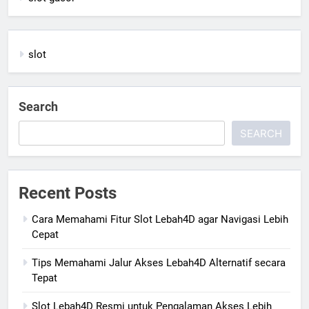
slot
Search
SEARCH
Recent Posts
Cara Memahami Fitur Slot Lebah4D agar Navigasi Lebih
Cepat
Tips Memahami Jalur Akses Lebah4D Alternatif secara
Tepat
Slot Lebah4D Resmi untuk Pengalaman Akses Lebih