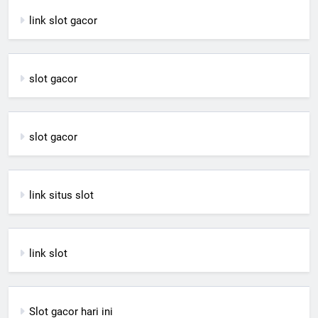
link slot gacor
slot gacor
slot gacor
link situs slot
link slot
Slot gacor hari ini