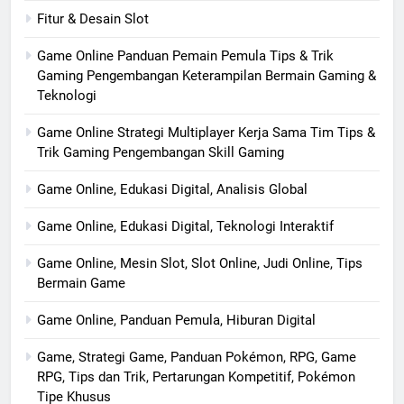
Fitur & Desain Slot
Game Online Panduan Pemain Pemula Tips & Trik
Gaming Pengembangan Keterampilan Bermain Gaming &
Teknologi
Game Online Strategi Multiplayer Kerja Sama Tim Tips &
Trik Gaming Pengembangan Skill Gaming
Game Online, Edukasi Digital, Analisis Global
Game Online, Edukasi Digital, Teknologi Interaktif
Game Online, Mesin Slot, Slot Online, Judi Online, Tips
Bermain Game
Game Online, Panduan Pemula, Hiburan Digital
Game, Strategi Game, Panduan Pokémon, RPG, Game
RPG, Tips dan Trik, Pertarungan Kompetitif, Pokémon
Tipe Khusus