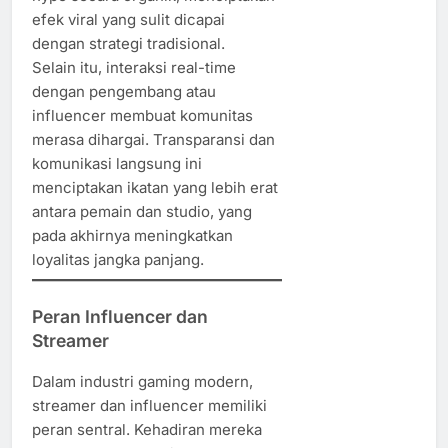
efek viral yang sulit dicapai
dengan strategi tradisional.
Selain itu, interaksi real-time
dengan pengembang atau
influencer membuat komunitas
merasa dihargai. Transparansi dan
komunikasi langsung ini
menciptakan ikatan yang lebih erat
antara pemain dan studio, yang
pada akhirnya meningkatkan
loyalitas jangka panjang.
Peran Influencer dan
Streamer
Dalam industri gaming modern,
streamer dan influencer memiliki
peran sentral. Kehadiran mereka