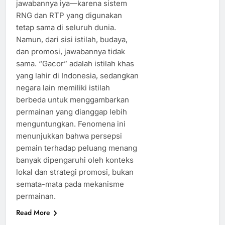
jawabannya iya—karena sistem
RNG dan RTP yang digunakan
tetap sama di seluruh dunia.
Namun, dari sisi istilah, budaya,
dan promosi, jawabannya tidak
sama. “Gacor” adalah istilah khas
yang lahir di Indonesia, sedangkan
negara lain memiliki istilah
berbeda untuk menggambarkan
permainan yang dianggap lebih
menguntungkan. Fenomena ini
menunjukkan bahwa persepsi
pemain terhadap peluang menang
banyak dipengaruhi oleh konteks
lokal dan strategi promosi, bukan
semata-mata pada mekanisme
permainan.
Read More