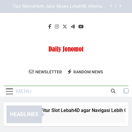
Skip
Slot Lebah4D Resmi untuk Pengalaman Akses
to
Lebih Lancar dan Mudah Dipahami
content
Cara Cek Akses LAE138 Login yang Aman
Digunakan
Cara Memahami Fitur Slot Lebah4D agar Navigasi
Lebih Cepat
Tips Memahami Jalur Akses Lebah4D Alternatif
secara Tepat
Slot Lebah4D Resmi untuk Pengalaman Akses
Lebih Lancar dan Mudah Dipahami
Daily Jonomot
Ikuti Berita Dan Informasi Terbaru Dari Daily
Cara Cek Akses LAE138 Login yang Aman
NEWSLETTER
RANDOM NEWS
Digunakan
Jonomot.
MENU
ra Memahami Fitur Slot Lebah4D agar Navigasi Lebih Cepat
HEADLINES
Months Ago