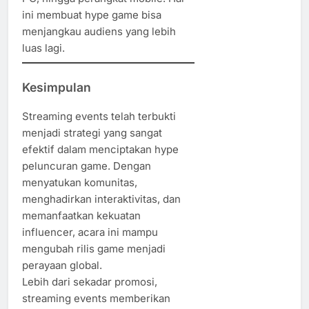
ini membuat hype game bisa
menjangkau audiens yang lebih
luas lagi.
Kesimpulan
Streaming events telah terbukti
menjadi strategi yang sangat
efektif dalam menciptakan hype
peluncuran game. Dengan
menyatukan komunitas,
menghadirkan interaktivitas, dan
memanfaatkan kekuatan
influencer, acara ini mampu
mengubah rilis game menjadi
perayaan global.
Lebih dari sekadar promosi,
streaming events memberikan