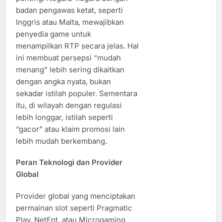
badan pengawas ketat, seperti
Inggris atau Malta, mewajibkan
penyedia game untuk
menampilkan RTP secara jelas. Hal
ini membuat persepsi “mudah
menang” lebih sering dikaitkan
dengan angka nyata, bukan
sekadar istilah populer. Sementara
itu, di wilayah dengan regulasi
lebih longgar, istilah seperti
“gacor” atau klaim promosi lain
lebih mudah berkembang.
Peran Teknologi dan Provider
Global
Provider global yang menciptakan
permainan slot seperti Pragmatic
Play, NetEnt, atau Microgaming