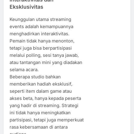
Eksklusivitas
Keunggulan utama streaming
events adalah kemampuannya
menghadirkan interaktivitas.
Pemain tidak hanya menonton,
tetapi juga bisa berpartisipasi
melalui polling, sesi tanya jawab,
atau tantangan mini yang diadakan
selama acara.
Beberapa studio bahkan
memberikan hadiah eksklusif,
seperti item dalam game atau
akses beta, hanya kepada peserta
yang hadir di streaming. Strategi
ini tidak hanya meningkatkan
partisipasi, tetapi juga memperkuat
rasa kebersamaan di antara