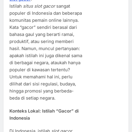
Istilah
situs slot gacor
sangat
populer di Indonesia dan beberapa
komunitas pemain online lainnya.
Kata “gacor” sendiri berasal dari
bahasa gaul yang berarti ramai,
produktif, atau sering memberi
hasil. Namun, muncul pertanyaan:
apakah istilah ini juga dikenal sama
di berbagai negara, ataukah hanya
populer di kawasan tertentu?
Untuk memahami hal ini, perlu
dilihat dari sisi regulasi, budaya,
hingga promosi yang berbeda-
beda di setiap negara.
Konteks Lokal: Istilah “Gacor” di
Indonesia
Di Indonesia, istilah
slot gacor