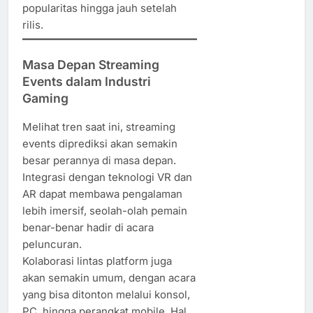
popularitas hingga jauh setelah
rilis.
Masa Depan Streaming
Events dalam Industri
Gaming
Melihat tren saat ini, streaming
events diprediksi akan semakin
besar perannya di masa depan.
Integrasi dengan teknologi VR dan
AR dapat membawa pengalaman
lebih imersif, seolah-olah pemain
benar-benar hadir di acara
peluncuran.
Kolaborasi lintas platform juga
akan semakin umum, dengan acara
yang bisa ditonton melalui konsol,
PC, hingga perangkat mobile. Hal