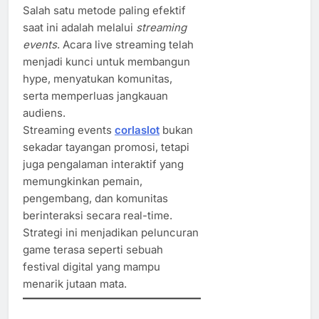
Salah satu metode paling efektif
saat ini adalah melalui
streaming
events
. Acara live streaming telah
menjadi kunci untuk membangun
hype, menyatukan komunitas,
serta memperluas jangkauan
audiens.
Streaming events
corlaslot
bukan
sekadar tayangan promosi, tetapi
juga pengalaman interaktif yang
memungkinkan pemain,
pengembang, dan komunitas
berinteraksi secara real-time.
Strategi ini menjadikan peluncuran
game terasa seperti sebuah
festival digital yang mampu
menarik jutaan mata.