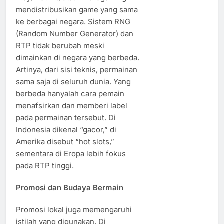
mendistribusikan game yang sama
ke berbagai negara. Sistem RNG
(Random Number Generator) dan
RTP tidak berubah meski
dimainkan di negara yang berbeda.
Artinya, dari sisi teknis, permainan
sama saja di seluruh dunia. Yang
berbeda hanyalah cara pemain
menafsirkan dan memberi label
pada permainan tersebut. Di
Indonesia dikenal “gacor,” di
Amerika disebut “hot slots,”
sementara di Eropa lebih fokus
pada RTP tinggi.
Promosi dan Budaya Bermain
Promosi lokal juga memengaruhi
istilah yang digunakan. Di