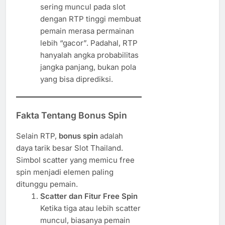
sering muncul pada slot
dengan RTP tinggi membuat
pemain merasa permainan
lebih “gacor”. Padahal, RTP
hanyalah angka probabilitas
jangka panjang, bukan pola
yang bisa diprediksi.
Fakta Tentang Bonus Spin
Selain RTP,
bonus spin
adalah
daya tarik besar Slot Thailand.
Simbol scatter yang memicu free
spin menjadi elemen paling
ditunggu pemain.
Scatter dan Fitur Free Spin
Ketika tiga atau lebih scatter
muncul, biasanya pemain