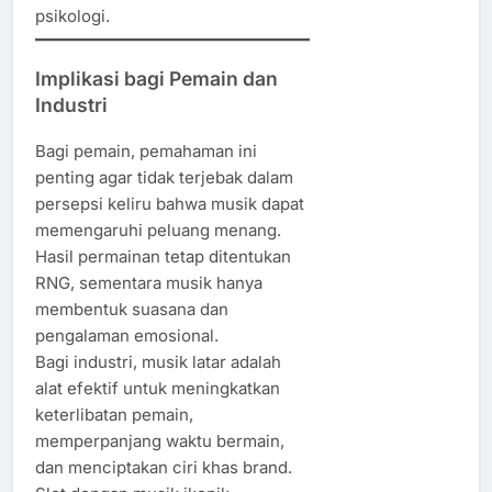
psikologi.
Implikasi bagi Pemain dan
Industri
Bagi pemain, pemahaman ini
penting agar tidak terjebak dalam
persepsi keliru bahwa musik dapat
memengaruhi peluang menang.
Hasil permainan tetap ditentukan
RNG, sementara musik hanya
membentuk suasana dan
pengalaman emosional.
Bagi industri, musik latar adalah
alat efektif untuk meningkatkan
keterlibatan pemain,
memperpanjang waktu bermain,
dan menciptakan ciri khas brand.