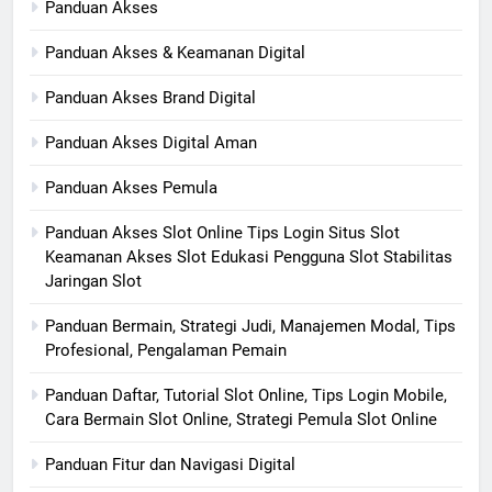
Panduan Akses
Panduan Akses & Keamanan Digital
Panduan Akses Brand Digital
Panduan Akses Digital Aman
Panduan Akses Pemula
Panduan Akses Slot Online Tips Login Situs Slot
Keamanan Akses Slot Edukasi Pengguna Slot Stabilitas
Jaringan Slot
Panduan Bermain, Strategi Judi, Manajemen Modal, Tips
Profesional, Pengalaman Pemain
Panduan Daftar, Tutorial Slot Online, Tips Login Mobile,
Cara Bermain Slot Online, Strategi Pemula Slot Online
Panduan Fitur dan Navigasi Digital