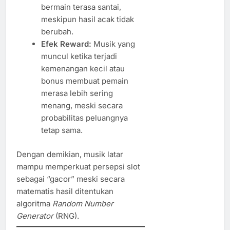
bermain terasa santai,
meskipun hasil acak tidak
berubah.
Efek Reward:
Musik yang
muncul ketika terjadi
kemenangan kecil atau
bonus membuat pemain
merasa lebih sering
menang, meski secara
probabilitas peluangnya
tetap sama.
Dengan demikian, musik latar
mampu memperkuat persepsi slot
sebagai “gacor” meski secara
matematis hasil ditentukan
algoritma
Random Number
Generator
(RNG).