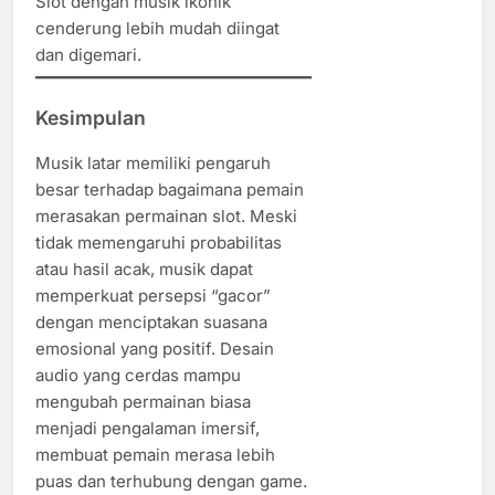
Slot dengan musik ikonik
cenderung lebih mudah diingat
dan digemari.
Kesimpulan
Musik latar memiliki pengaruh
besar terhadap bagaimana pemain
merasakan permainan slot. Meski
tidak memengaruhi probabilitas
atau hasil acak, musik dapat
memperkuat persepsi “gacor”
dengan menciptakan suasana
emosional yang positif. Desain
audio yang cerdas mampu
mengubah permainan biasa
menjadi pengalaman imersif,
membuat pemain merasa lebih
puas dan terhubung dengan game.