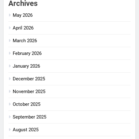
Archives
May 2026
April 2026
March 2026
February 2026
January 2026
December 2025
November 2025
October 2025
September 2025
August 2025