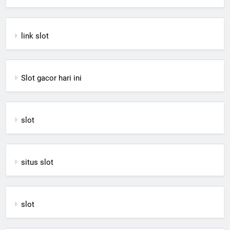
link slot
Slot gacor hari ini
slot
situs slot
slot