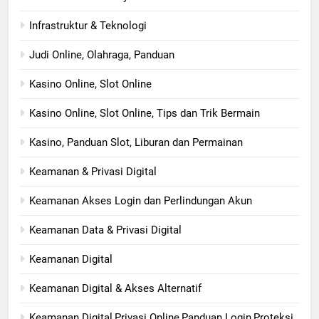
Infrastruktur & Teknologi
Judi Online, Olahraga, Panduan
Kasino Online, Slot Online
Kasino Online, Slot Online, Tips dan Trik Bermain
Kasino, Panduan Slot, Liburan dan Permainan
Keamanan & Privasi Digital
Keamanan Akses Login dan Perlindungan Akun
Keamanan Data & Privasi Digital
Keamanan Digital
Keamanan Digital & Akses Alternatif
Keamanan Digital,Privasi Online,Panduan Login,Proteksi