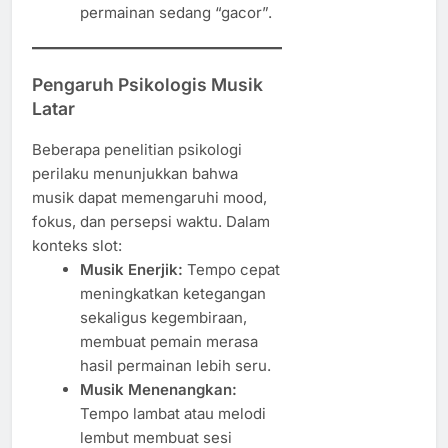
permainan sedang “gacor”.
Pengaruh Psikologis Musik
Latar
Beberapa penelitian psikologi
perilaku menunjukkan bahwa
musik dapat memengaruhi mood,
fokus, dan persepsi waktu. Dalam
konteks slot:
Musik Enerjik:
Tempo cepat
meningkatkan ketegangan
sekaligus kegembiraan,
membuat pemain merasa
hasil permainan lebih seru.
Musik Menenangkan:
Tempo lambat atau melodi
lembut membuat sesi