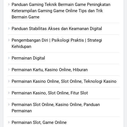
Panduan Gaming Teknik Bermain Game Peningkatan
Keterampilan Gaming Game Online Tips dan Trik
Bermain Game
Panduan Stabilitas Akses dan Keamanan Digital
Pengembangan Diri | Psikologi Praktis | Strategi
Kehidupan
Permainan Digital
Permainan Kartu, Kasino Online, Hiburan
Permainan Kasino Online, Slot Online, Teknologi Kasino
Permainan Kasino, Slot Online, Fitur Slot
Permainan Slot Online, Kasino Online, Panduan
Permainan
Permainan Slot, Game Online