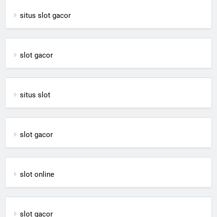
situs slot gacor
slot gacor
situs slot
slot gacor
slot online
slot gacor