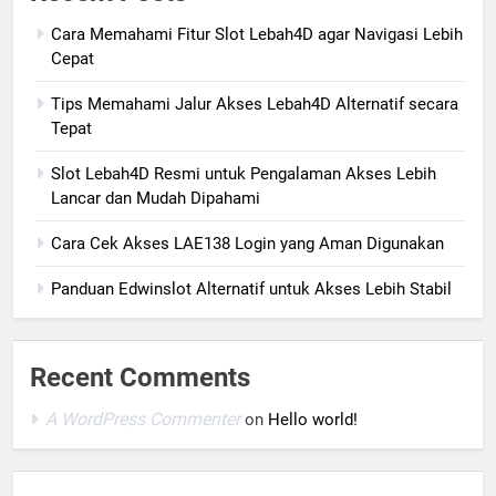
Cara Memahami Fitur Slot Lebah4D agar Navigasi Lebih
Cepat
Tips Memahami Jalur Akses Lebah4D Alternatif secara
Tepat
Slot Lebah4D Resmi untuk Pengalaman Akses Lebih
Lancar dan Mudah Dipahami
Cara Cek Akses LAE138 Login yang Aman Digunakan
Panduan Edwinslot Alternatif untuk Akses Lebih Stabil
Recent Comments
A WordPress Commenter
on
Hello world!