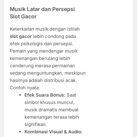
Musik Latar dan Persepsi
Slot Gacor
Keterkaitan musik dengan istilah
slot gacor
lebih condong pada
efek psikologis dan persepsi.
Pemain yang mendengar musik
kemenangan berulang lebih
cenderung merasa permainan
sedang menguntungkan, meskipun
hasilnya adalah distribusi acak.
Contoh nyata:
Efek Suara Bonus:
Saat
simbol khusus muncul,
musik dramatis membuat
kemenangan terasa lebih
signifikan.
Kombinasi Visual & Audio: