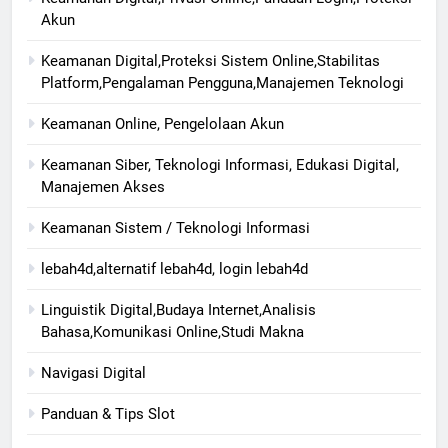
Akun
Keamanan Digital,Proteksi Sistem Online,Stabilitas
Platform,Pengalaman Pengguna,Manajemen Teknologi
Keamanan Online, Pengelolaan Akun
Keamanan Siber, Teknologi Informasi, Edukasi Digital,
Manajemen Akses
Keamanan Sistem / Teknologi Informasi
lebah4d,alternatif lebah4d, login lebah4d
Linguistik Digital,Budaya Internet,Analisis
Bahasa,Komunikasi Online,Studi Makna
Navigasi Digital
Panduan & Tips Slot