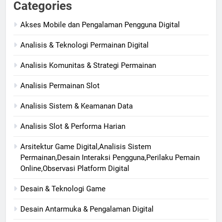
Categories
Akses Mobile dan Pengalaman Pengguna Digital
Analisis & Teknologi Permainan Digital
Analisis Komunitas & Strategi Permainan
Analisis Permainan Slot
Analisis Sistem & Keamanan Data
Analisis Slot & Performa Harian
Arsitektur Game Digital,Analisis Sistem
Permainan,Desain Interaksi Pengguna,Perilaku Pemain
Online,Observasi Platform Digital
Desain & Teknologi Game
Desain Antarmuka & Pengalaman Digital