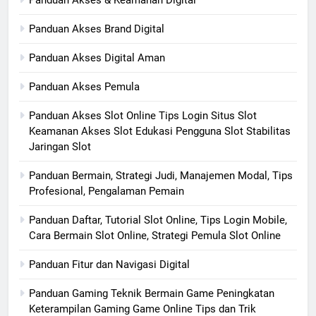
Panduan Akses Brand Digital
Panduan Akses Digital Aman
Panduan Akses Pemula
Panduan Akses Slot Online Tips Login Situs Slot
Keamanan Akses Slot Edukasi Pengguna Slot Stabilitas
Jaringan Slot
Panduan Bermain, Strategi Judi, Manajemen Modal, Tips
Profesional, Pengalaman Pemain
Panduan Daftar, Tutorial Slot Online, Tips Login Mobile,
Cara Bermain Slot Online, Strategi Pemula Slot Online
Panduan Fitur dan Navigasi Digital
Panduan Gaming Teknik Bermain Game Peningkatan
Keterampilan Gaming Game Online Tips dan Trik