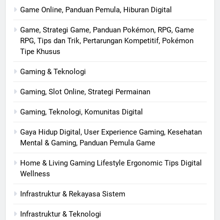
Game Online, Panduan Pemula, Hiburan Digital
Game, Strategi Game, Panduan Pokémon, RPG, Game
RPG, Tips dan Trik, Pertarungan Kompetitif, Pokémon
Tipe Khusus
Gaming & Teknologi
Gaming, Slot Online, Strategi Permainan
Gaming, Teknologi, Komunitas Digital
Gaya Hidup Digital, User Experience Gaming, Kesehatan
Mental & Gaming, Panduan Pemula Game
Home & Living Gaming Lifestyle Ergonomic Tips Digital
Wellness
Infrastruktur & Rekayasa Sistem
Infrastruktur & Teknologi