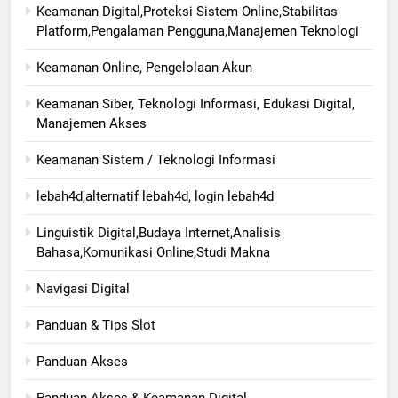
Keamanan Digital,Proteksi Sistem Online,Stabilitas
Platform,Pengalaman Pengguna,Manajemen Teknologi
Keamanan Online, Pengelolaan Akun
Keamanan Siber, Teknologi Informasi, Edukasi Digital,
Manajemen Akses
Keamanan Sistem / Teknologi Informasi
lebah4d,alternatif lebah4d, login lebah4d
Linguistik Digital,Budaya Internet,Analisis
Bahasa,Komunikasi Online,Studi Makna
Navigasi Digital
Panduan & Tips Slot
Panduan Akses
Panduan Akses & Keamanan Digital