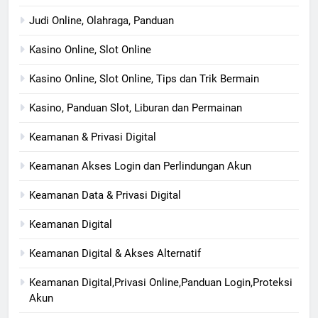
Judi Online, Olahraga, Panduan
Kasino Online, Slot Online
Kasino Online, Slot Online, Tips dan Trik Bermain
Kasino, Panduan Slot, Liburan dan Permainan
Keamanan & Privasi Digital
Keamanan Akses Login dan Perlindungan Akun
Keamanan Data & Privasi Digital
Keamanan Digital
Keamanan Digital & Akses Alternatif
Keamanan Digital,Privasi Online,Panduan Login,Proteksi
Akun