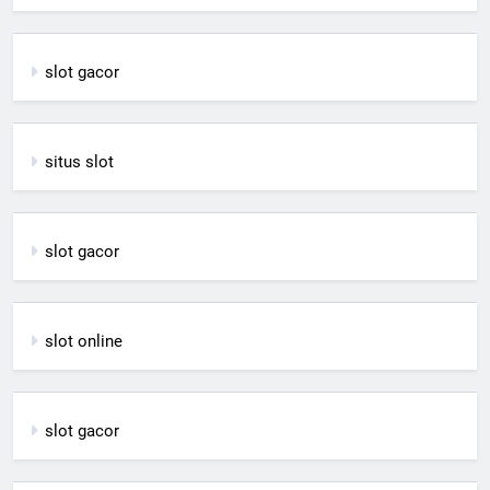
slot gacor
situs slot
slot gacor
slot online
slot gacor