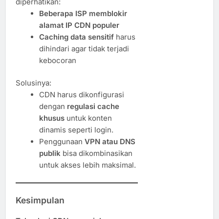
diperhatikan:
Beberapa ISP memblokir
alamat IP CDN populer
Caching data sensitif
harus
dihindari agar tidak terjadi
kebocoran
Solusinya:
CDN harus dikonfigurasi
dengan
regulasi cache
khusus
untuk konten
dinamis seperti login.
Penggunaan
VPN atau DNS
publik
bisa dikombinasikan
untuk akses lebih maksimal.
Kesimpulan