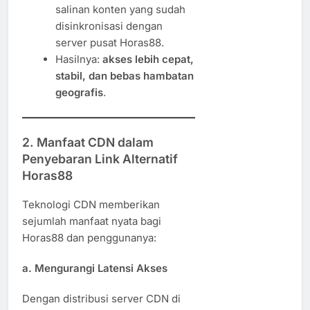
salinan konten yang sudah
disinkronisasi dengan
server pusat Horas88.
Hasilnya:
akses lebih cepat,
stabil, dan bebas hambatan
geografis
.
2. Manfaat CDN dalam
Penyebaran Link Alternatif
Horas88
Teknologi CDN memberikan
sejumlah manfaat nyata bagi
Horas88 dan penggunanya:
a.
Mengurangi Latensi Akses
Dengan distribusi server CDN di