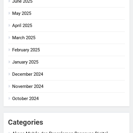
June 2025
May 2025
April 2025
March 2025
February 2025
January 2025
December 2024
November 2024
October 2024
Categories