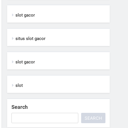
slot gacor
situs slot gacor
slot gacor
slot
Search
SEARCH