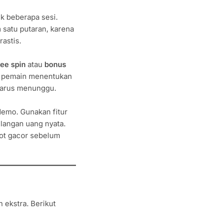
k beberapa sesi.
satu putaran, karena
astis.
ree spin
atau
bonus
u pemain menentukan
harus menunggu.
demo. Gunakan fitur
ilangan uang nyata.
lot gacor sebelum
 ekstra. Berikut