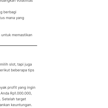
edangkan volatilitas
ng berbagi
tus mana yang
ma untuk memastikan
lih slot, tapi juga
Berikut beberapa tips
ak profit yang ingin
l Anda Rp1.000.000,
. Setelah target
mankan keuntungan.