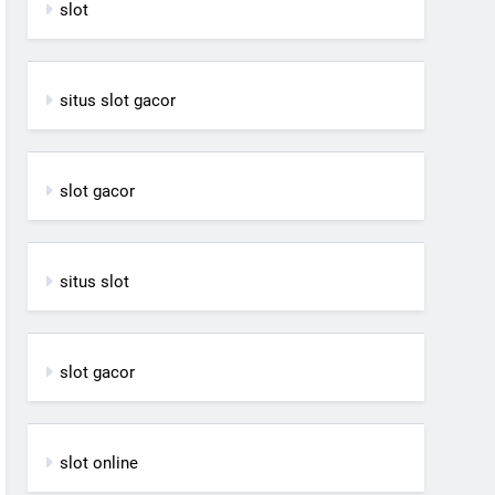
slot
situs slot gacor
slot gacor
situs slot
slot gacor
slot online