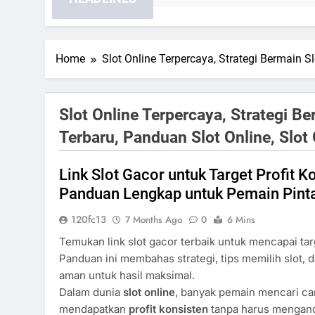
Home
Slot Online Terpercaya, Strategi Bermain S
Slot Online Terpercaya, Strategi Be
Terbaru, Panduan Slot Online, Slo
Link Slot Gacor untuk Target Profit K
Panduan Lengkap untuk Pemain Pint
120fc13
7 Months Ago
0
6 Mins
Temukan link slot gacor terbaik untuk mencapai targ
Panduan ini membahas strategi, tips memilih slot, 
aman untuk hasil maksimal.
Dalam dunia
slot online
, banyak pemain mencari ca
mendapatkan
profit konsisten
tanpa harus mengan