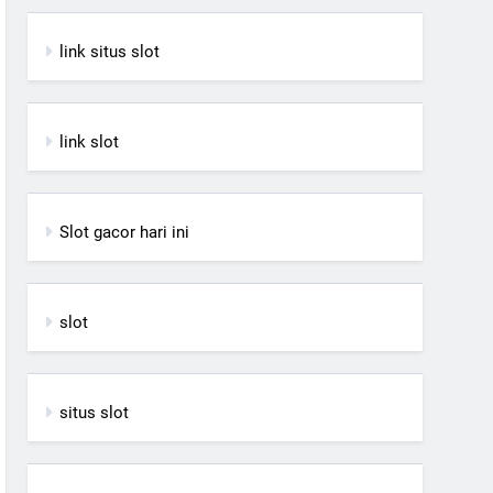
link situs slot
link slot
Slot gacor hari ini
slot
situs slot