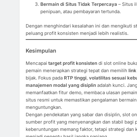
Bermain di Situs Tidak Terpercaya
– Situs i
penipuan, atau pembayaran tertunda.
Dengan menghindari kesalahan ini dan mengikuti st
peluang profit konsisten menjadi lebih realistis.
Kesimpulan
Mencapai
target profit konsisten
di slot online buka
pemain menerapkan strategi tepat dan memilih
link
bijak. Fokus pada
RTP tinggi
,
volatilitas sesuai ke
manajemen modal yang disiplin
adalah kunci. Jan
memanfaatkan fitur demo, membaca ulasan pemain l
situs resmi untuk memastikan pengalaman bermai
menguntungkan.
Dengan pendekatan yang sabar dan disiplin, slot on
sumber profit yang menyenangkan dan stabil bagi p
keberuntungan memang faktor, tetapi strategi dan k
menjadi penentu hasil jangka panjang.