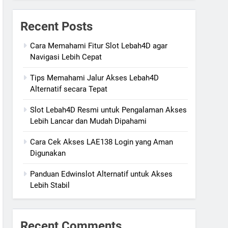
Recent Posts
Cara Memahami Fitur Slot Lebah4D agar
Navigasi Lebih Cepat
Tips Memahami Jalur Akses Lebah4D
Alternatif secara Tepat
Slot Lebah4D Resmi untuk Pengalaman Akses
Lebih Lancar dan Mudah Dipahami
Cara Cek Akses LAE138 Login yang Aman
Digunakan
Panduan Edwinslot Alternatif untuk Akses
Lebih Stabil
Recent Comments