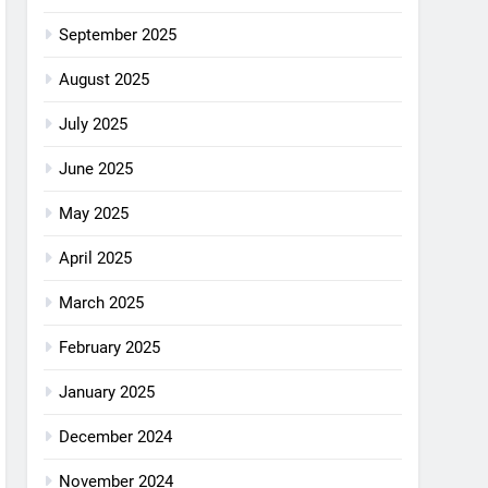
September 2025
August 2025
July 2025
June 2025
May 2025
April 2025
March 2025
February 2025
January 2025
December 2024
November 2024