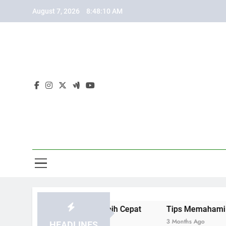
Skip
August 7, 2026
8:48:11 AM
to
content
Dai
Ikuti Beri
4D agar Navigasi Lebih Cepat
Tips Memahami Jalur Akse
3 Months Ago
HEADLINES