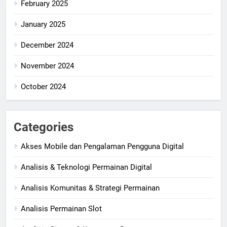
February 2025
January 2025
December 2024
November 2024
October 2024
Categories
Akses Mobile dan Pengalaman Pengguna Digital
Analisis & Teknologi Permainan Digital
Analisis Komunitas & Strategi Permainan
Analisis Permainan Slot