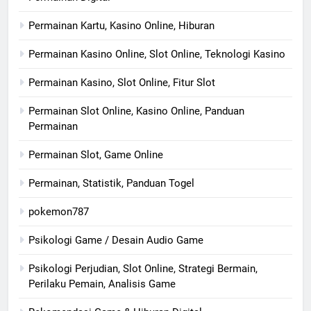
Permainan Kartu, Kasino Online, Hiburan
Permainan Kasino Online, Slot Online, Teknologi Kasino
Permainan Kasino, Slot Online, Fitur Slot
Permainan Slot Online, Kasino Online, Panduan
Permainan
Permainan Slot, Game Online
Permainan, Statistik, Panduan Togel
pokemon787
Psikologi Game / Desain Audio Game
Psikologi Perjudian, Slot Online, Strategi Bermain,
Perilaku Pemain, Analisis Game