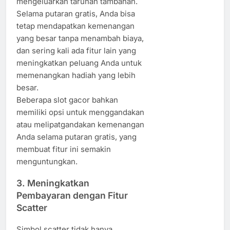
mengeluarkan taruhan tambahan.
Selama putaran gratis, Anda bisa
tetap mendapatkan kemenangan
yang besar tanpa menambah biaya,
dan sering kali ada fitur lain yang
meningkatkan peluang Anda untuk
memenangkan hadiah yang lebih
besar.
Beberapa slot gacor bahkan
memiliki opsi untuk menggandakan
atau melipatgandakan kemenangan
Anda selama putaran gratis, yang
membuat fitur ini semakin
menguntungkan.
3.
Meningkatkan
Pembayaran dengan Fitur
Scatter
Simbol scatter tidak hanya