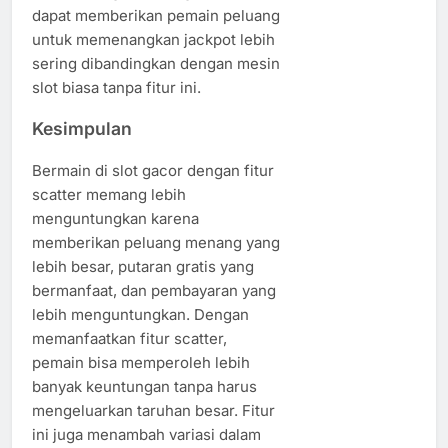
dapat memberikan pemain peluang
untuk memenangkan jackpot lebih
sering dibandingkan dengan mesin
slot biasa tanpa fitur ini.
Kesimpulan
Bermain di slot gacor dengan fitur
scatter memang lebih
menguntungkan karena
memberikan peluang menang yang
lebih besar, putaran gratis yang
bermanfaat, dan pembayaran yang
lebih menguntungkan. Dengan
memanfaatkan fitur scatter,
pemain bisa memperoleh lebih
banyak keuntungan tanpa harus
mengeluarkan taruhan besar. Fitur
ini juga menambah variasi dalam