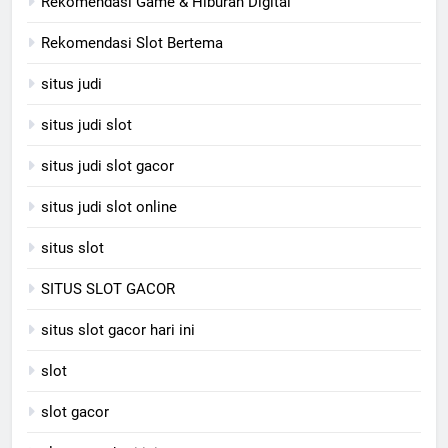
Rekomendasi Game & Hiburan Digital
Rekomendasi Slot Bertema
situs judi
situs judi slot
situs judi slot gacor
situs judi slot online
situs slot
SITUS SLOT GACOR
situs slot gacor hari ini
slot
slot gacor