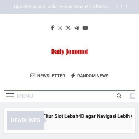
Skip
Slot Lebah4D Resmi untuk Pengalaman Akses
to
Lebih Lancar dan Mudah Dipahami
content
Cara Cek Akses LAE138 Login yang Aman
Digunakan
Cara Memahami Fitur Slot Lebah4D agar Navigasi
Lebih Cepat
Tips Memahami Jalur Akses Lebah4D Alternatif
secara Tepat
Slot Lebah4D Resmi untuk Pengalaman Akses
Lebih Lancar dan Mudah Dipahami
Daily Jonomot
Ikuti Berita Dan Informasi Terbaru Dari Daily
Cara Cek Akses LAE138 Login yang Aman
NEWSLETTER
RANDOM NEWS
Digunakan
Jonomot.
MENU
ara Memahami Fitur Slot Lebah4D agar Navigasi Lebih Cepat
HEADLINES
Months Ago