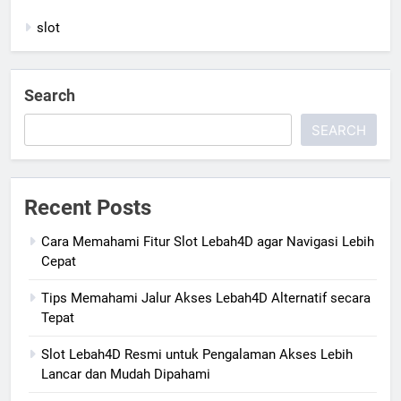
slot
Search
SEARCH
Recent Posts
Cara Memahami Fitur Slot Lebah4D agar Navigasi Lebih
Cepat
Tips Memahami Jalur Akses Lebah4D Alternatif secara
Tepat
Slot Lebah4D Resmi untuk Pengalaman Akses Lebih
Lancar dan Mudah Dipahami