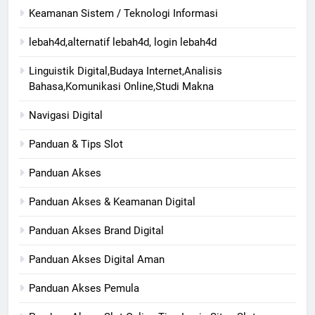
Keamanan Sistem / Teknologi Informasi
lebah4d,alternatif lebah4d, login lebah4d
Linguistik Digital,Budaya Internet,Analisis
Bahasa,Komunikasi Online,Studi Makna
Navigasi Digital
Panduan & Tips Slot
Panduan Akses
Panduan Akses & Keamanan Digital
Panduan Akses Brand Digital
Panduan Akses Digital Aman
Panduan Akses Pemula