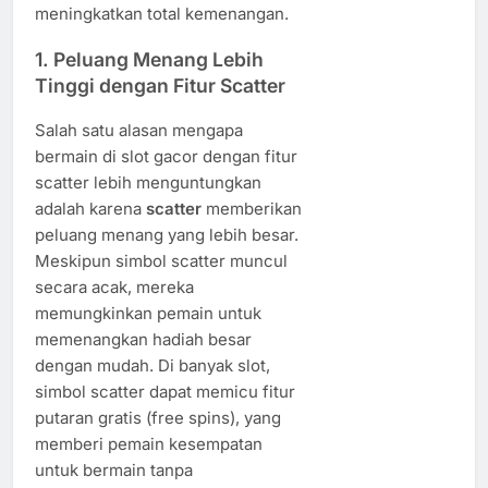
meningkatkan total kemenangan.
1.
Peluang Menang Lebih
Tinggi dengan Fitur Scatter
Salah satu alasan mengapa
bermain di slot gacor dengan fitur
scatter lebih menguntungkan
adalah karena
scatter
memberikan
peluang menang yang lebih besar.
Meskipun simbol scatter muncul
secara acak, mereka
memungkinkan pemain untuk
memenangkan hadiah besar
dengan mudah. Di banyak slot,
simbol scatter dapat memicu fitur
putaran gratis (free spins), yang
memberi pemain kesempatan
untuk bermain tanpa