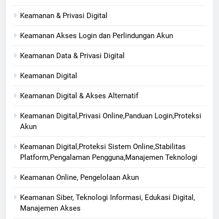
Keamanan & Privasi Digital
Keamanan Akses Login dan Perlindungan Akun
Keamanan Data & Privasi Digital
Keamanan Digital
Keamanan Digital & Akses Alternatif
Keamanan Digital,Privasi Online,Panduan Login,Proteksi
Akun
Keamanan Digital,Proteksi Sistem Online,Stabilitas
Platform,Pengalaman Pengguna,Manajemen Teknologi
Keamanan Online, Pengelolaan Akun
Keamanan Siber, Teknologi Informasi, Edukasi Digital,
Manajemen Akses