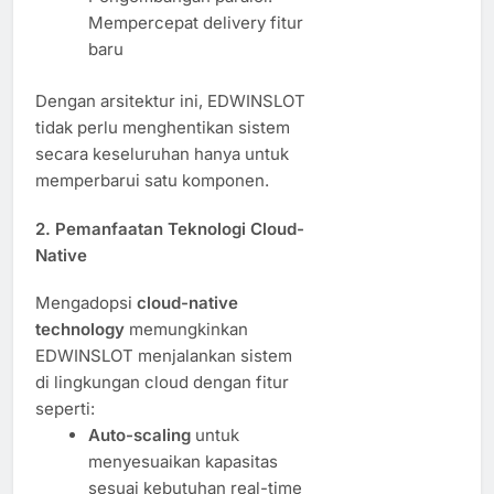
Mempercepat delivery fitur
baru
Dengan arsitektur ini, EDWINSLOT
tidak perlu menghentikan sistem
secara keseluruhan hanya untuk
memperbarui satu komponen.
2.
Pemanfaatan Teknologi Cloud-
Native
Mengadopsi
cloud-native
technology
memungkinkan
EDWINSLOT menjalankan sistem
di lingkungan cloud dengan fitur
seperti:
Auto-scaling
untuk
menyesuaikan kapasitas
sesuai kebutuhan real-time