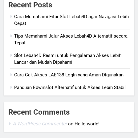
Recent Posts
Cara Memahami Fitur Slot Lebah4D agar Navigasi Lebih
Cepat
Tips Memahami Jalur Akses Lebah4D Alternatif secara
Tepat
Slot Lebah4D Resmi untuk Pengalaman Akses Lebih
Lancar dan Mudah Dipahami
Cara Cek Akses LAE138 Login yang Aman Digunakan
Panduan Edwinslot Alternatif untuk Akses Lebih Stabil
Recent Comments
A WordPress Commenter
on
Hello world!