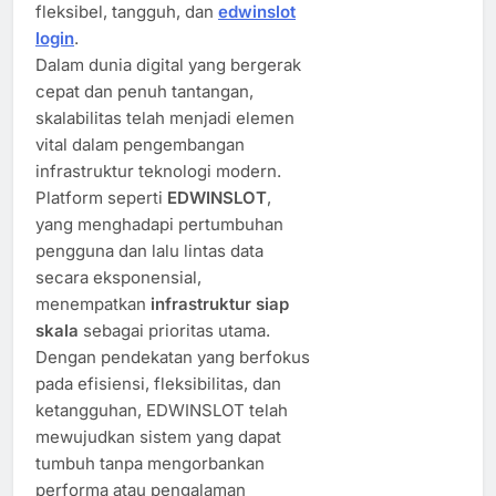
fleksibel, tangguh, dan
edwinslot
login
.
Dalam dunia digital yang bergerak
cepat dan penuh tantangan,
skalabilitas telah menjadi elemen
vital dalam pengembangan
infrastruktur teknologi modern.
Platform seperti
EDWINSLOT
,
yang menghadapi pertumbuhan
pengguna dan lalu lintas data
secara eksponensial,
menempatkan
infrastruktur siap
skala
sebagai prioritas utama.
Dengan pendekatan yang berfokus
pada efisiensi, fleksibilitas, dan
ketangguhan, EDWINSLOT telah
mewujudkan sistem yang dapat
tumbuh tanpa mengorbankan
performa atau pengalaman