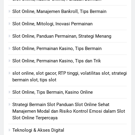
Slot Online, Manajemen Bankroll, Tips Bermain
Slot Online, Mitologi, Inovasi Permainan
Slot Online, Panduan Permainan, Strategi Menang
Slot Online, Permainan Kasino, Tips Bermain
Slot Online, Permainan Kasino, Tips dan Trik
slot online, slot gacor, RTP tinggi, volatilitas slot, strategi
bermain slot, tips slot
Slot Online, Tips Bermain, Kasino Online
Strategi Bermain Slot Panduan Slot Online Sehat
Manajemen Modal dan Risiko Kontrol Emosi dalam Slot
Slot Online Terpercaya
Teknologi & Akses Digital