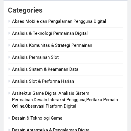
Categories
Akses Mobile dan Pengalaman Pengguna Digital
Analisis & Teknologi Permainan Digital
Analisis Komunitas & Strategi Permainan
Analisis Permainan Slot
Analisis Sistem & Keamanan Data
Analisis Slot & Performa Harian
Arsitektur Game Digital,Analisis Sistem
Permainan,Desain Interaksi Pengguna,Perilaku Pemain
Online,Observasi Platform Digital
Desain & Teknologi Game
Desain Antarmuka & Pengalaman Digital