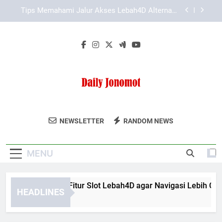
Skip
Slot Lebah4D Resmi untuk Pengalaman Akses
to
Lebih Lancar dan Mudah Dipahami
content
Cara Cek Akses LAE138 Login yang Aman
Digunakan
Cara Memahami Fitur Slot Lebah4D agar Navigasi
Lebih Cepat
Tips Memahami Jalur Akses Lebah4D Alternatif
secara Tepat
Slot Lebah4D Resmi untuk Pengalaman Akses
Lebih Lancar dan Mudah Dipahami
Daily Jonomot
Ikuti Berita Dan Informasi Terbaru Dari Daily
Cara Cek Akses LAE138 Login yang Aman
NEWSLETTER
RANDOM NEWS
Digunakan
Jonomot.
MENU
ara Memahami Fitur Slot Lebah4D agar Navigasi Lebih Cepat
HEADLINES
Months Ago