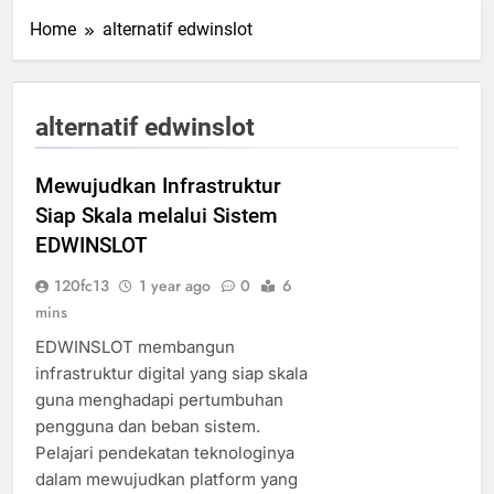
Home
alternatif edwinslot
alternatif edwinslot
Mewujudkan Infrastruktur
Siap Skala melalui Sistem
EDWINSLOT
120fc13
1 year ago
0
6
mins
EDWINSLOT membangun
infrastruktur digital yang siap skala
guna menghadapi pertumbuhan
pengguna dan beban sistem.
Pelajari pendekatan teknologinya
dalam mewujudkan platform yang