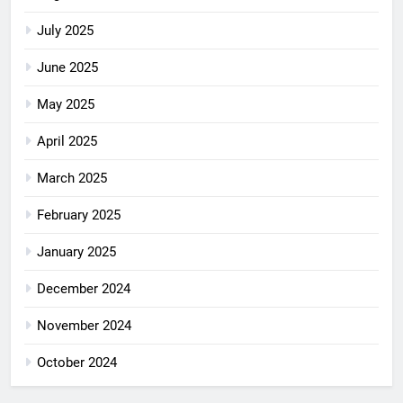
July 2025
June 2025
May 2025
April 2025
March 2025
February 2025
January 2025
December 2024
November 2024
October 2024