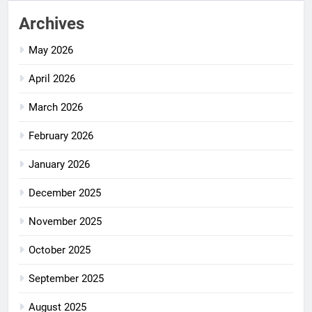
Archives
May 2026
April 2026
March 2026
February 2026
January 2026
December 2025
November 2025
October 2025
September 2025
August 2025