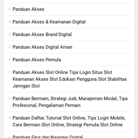
Panduan Akses
Panduan Akses & Keamanan Digital
Panduan Akses Brand Digital
Panduan Akses Digital Aman
Panduan Akses Pemula
Panduan Akses Slot Online Tips Login Situs Slot
Keamanan Akses Slot Edukasi Pengguna Slot Stabilitas
Jaringan Slot
Panduan Bermain, Strategi Judi, Manajemen Modal, Tips
Profesional, Pengalaman Pemain
Panduan Daftar, Tutorial Slot Online, Tips Login Mobile,
Cara Bermain Slot Online, Strategi Pemula Slot Online
Panduan Fitur dan Navigasi Digital