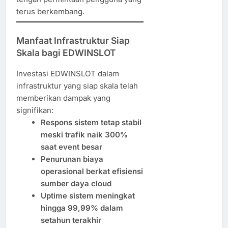
terus berkembang.
Manfaat Infrastruktur Siap
Skala bagi EDWINSLOT
Investasi EDWINSLOT dalam
infrastruktur yang siap skala telah
memberikan dampak yang
signifikan:
Respons sistem tetap stabil
meski trafik naik 300%
saat event besar
Penurunan biaya
operasional berkat efisiensi
sumber daya cloud
Uptime sistem meningkat
hingga 99,99% dalam
setahun terakhir