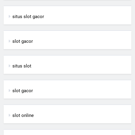
situs slot gacor
slot gacor
situs slot
slot gacor
slot online