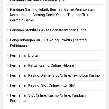
Panduan Gaming Teknik Bermain Game Peningkatan
Keterampilan Gaming Game Online Tips dan Trik
Bermain Game
Panduan Stabilitas Akses dan Keamanan Digital
Pengembangan Diri | Psikologi Praktis | Strategi
Kehidupan
Permainan Digital
Permainan Kartu, Kasino Online, Hiburan
Permainan Kasino Online, Slot Online, Teknologi Kasino
Permainan Kasino, Slot Online, Fitur Slot
Permainan Slot Online, Kasino Online, Panduan
Permainan