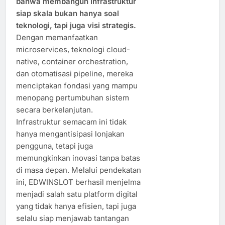
bahwa membangun infrastruktur
siap skala bukan hanya soal
teknologi, tapi juga visi strategis.
Dengan memanfaatkan
microservices, teknologi cloud-
native, container orchestration,
dan otomatisasi pipeline, mereka
menciptakan fondasi yang mampu
menopang pertumbuhan sistem
secara berkelanjutan.
Infrastruktur semacam ini tidak
hanya mengantisipasi lonjakan
pengguna, tetapi juga
memungkinkan inovasi tanpa batas
di masa depan. Melalui pendekatan
ini, EDWINSLOT berhasil menjelma
menjadi salah satu platform digital
yang tidak hanya efisien, tapi juga
selalu siap menjawab tantangan