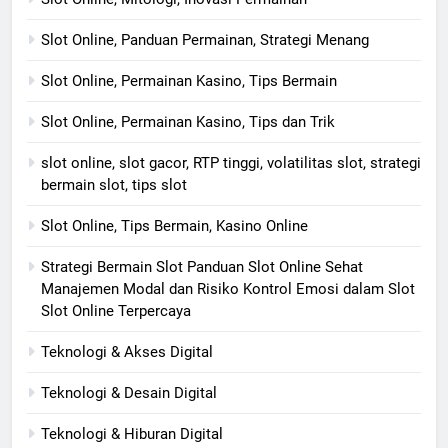
Slot Online, Panduan Permainan, Strategi Menang
Slot Online, Permainan Kasino, Tips Bermain
Slot Online, Permainan Kasino, Tips dan Trik
slot online, slot gacor, RTP tinggi, volatilitas slot, strategi
bermain slot, tips slot
Slot Online, Tips Bermain, Kasino Online
Strategi Bermain Slot Panduan Slot Online Sehat
Manajemen Modal dan Risiko Kontrol Emosi dalam Slot
Slot Online Terpercaya
Teknologi & Akses Digital
Teknologi & Desain Digital
Teknologi & Hiburan Digital