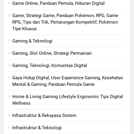
Game Online, Panduan Pemula, Hiburan Digital
Game, Strategi Game, Panduan Pokémon, RPG, Game
RPG, Tips dan Trik, Pertarungan Kompetitif, Pokémon
Tipe Khusus
Gaming & Teknologi
Gaming, Slot Online, Strategi Permainan
Gaming, Teknologi, Komunitas Digital
Gaya Hidup Digital, User Experience Gaming, Kesehatan
Mental & Gaming, Panduan Pemula Game
Home & Living Gaming Lifestyle Ergonomic Tips Digital
Wellness
Infrastruktur & Rekayasa Sistem
Infrastruktur & Teknologi