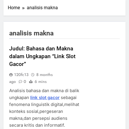
Home
analisis makna
analisis makna
Judul: Bahasa dan Makna
dalam Ungkapan “Link Slot
Gacor”
120fc13
8 months
ago
0
6 mins
Analisis bahasa dan makna di balik
ungkapan
link slot gacor
sebagai
fenomena linguistik digital,melihat
konteks sosial,pergeseran
makna,dan persepsi audiens
secara kritis dan informatif.