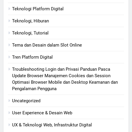
Teknologi Platform Digital
Teknologi, Hiburan
Teknologi, Tutorial
Tema dan Desain dalam Slot Online
Tren Platform Digital
Troubleshooting Login dan Privasi Panduan Pasca
Update Browser Manajemen Cookies dan Session
Optimasi Browser Mobile dan Desktop Keamanan dan
Pengalaman Pengguna
Uncategorized
User Experience & Desain Web
UX & Teknologi Web, Infrastruktur Digital