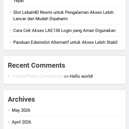
Tepat
Slot Lebah4D Resmi untuk Pengalaman Akses Lebih
Lancar dan Mudah Dipahami
Cara Cek Akses LAE138 Login yang Aman Digunakan
Panduan Edwinslot Alternatif untuk Akses Lebih Stabil
Recent Comments
A WordPress Commenter
on
Hello world!
Archives
May 2026
April 2026