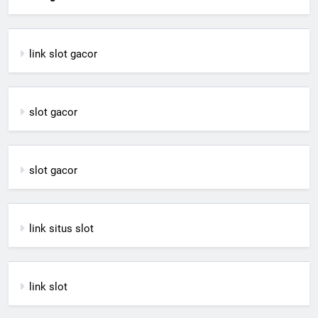
link slot gacor
slot gacor
slot gacor
link situs slot
link slot