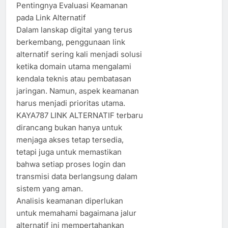
Pentingnya Evaluasi Keamanan
pada Link Alternatif
Dalam lanskap digital yang terus
berkembang, penggunaan link
alternatif sering kali menjadi solusi
ketika domain utama mengalami
kendala teknis atau pembatasan
jaringan. Namun, aspek keamanan
harus menjadi prioritas utama.
KAYA787 LINK ALTERNATIF terbaru
dirancang bukan hanya untuk
menjaga akses tetap tersedia,
tetapi juga untuk memastikan
bahwa setiap proses login dan
transmisi data berlangsung dalam
sistem yang aman.
Analisis keamanan diperlukan
untuk memahami bagaimana jalur
alternatif ini mempertahankan