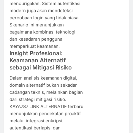
mencurigakan. Sistem autentikasi
modern juga akan mendeteksi
percobaan login yang tidak biasa.
Skenario ini menunjukkan
bagaimana kombinasi teknologi
dan kesadaran pengguna
memperkuat keamanan.
Insight Profesional:
Keamanan Alternatif
sebagai Mitigasi Risiko
Dalam analisis keamanan digital,
domain alternatif bukan sekadar
cadangan teknis, melainkan bagian
dari strategi mitigasi risiko.
KAYA787 LINK ALTERNATIF terbaru
menunjukkan pendekatan proaktif
melalui integrasi enkripsi,
autentikasi berlapis, dan