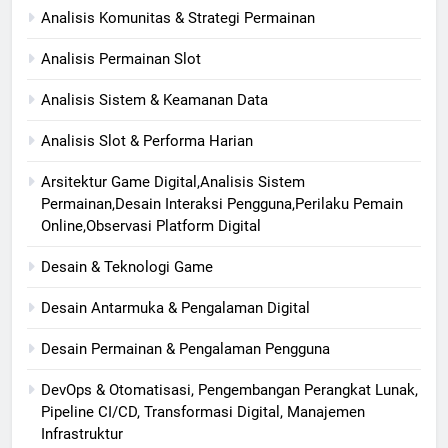
Analisis Komunitas & Strategi Permainan
Analisis Permainan Slot
Analisis Sistem & Keamanan Data
Analisis Slot & Performa Harian
Arsitektur Game Digital,Analisis Sistem
Permainan,Desain Interaksi Pengguna,Perilaku Pemain
Online,Observasi Platform Digital
Desain & Teknologi Game
Desain Antarmuka & Pengalaman Digital
Desain Permainan & Pengalaman Pengguna
DevOps & Otomatisasi, Pengembangan Perangkat Lunak,
Pipeline CI/CD, Transformasi Digital, Manajemen
Infrastruktur