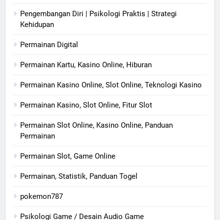
Pengembangan Diri | Psikologi Praktis | Strategi
Kehidupan
Permainan Digital
Permainan Kartu, Kasino Online, Hiburan
Permainan Kasino Online, Slot Online, Teknologi Kasino
Permainan Kasino, Slot Online, Fitur Slot
Permainan Slot Online, Kasino Online, Panduan
Permainan
Permainan Slot, Game Online
Permainan, Statistik, Panduan Togel
pokemon787
Psikologi Game / Desain Audio Game