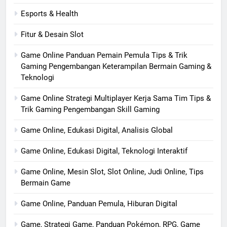
Esports & Health
Fitur & Desain Slot
Game Online Panduan Pemain Pemula Tips & Trik
Gaming Pengembangan Keterampilan Bermain Gaming &
Teknologi
Game Online Strategi Multiplayer Kerja Sama Tim Tips &
Trik Gaming Pengembangan Skill Gaming
Game Online, Edukasi Digital, Analisis Global
Game Online, Edukasi Digital, Teknologi Interaktif
Game Online, Mesin Slot, Slot Online, Judi Online, Tips
Bermain Game
Game Online, Panduan Pemula, Hiburan Digital
Game, Strategi Game, Panduan Pokémon, RPG, Game