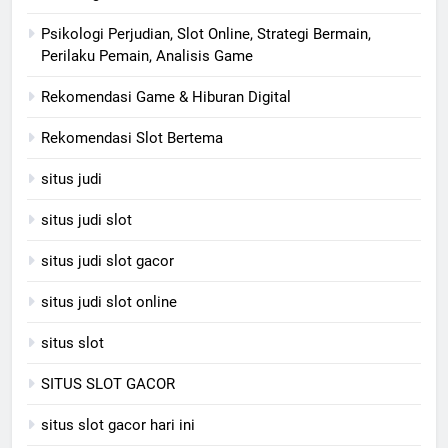
Psikologi Perjudian, Slot Online, Strategi Bermain,
Perilaku Pemain, Analisis Game
Rekomendasi Game & Hiburan Digital
Rekomendasi Slot Bertema
situs judi
situs judi slot
situs judi slot gacor
situs judi slot online
situs slot
SITUS SLOT GACOR
situs slot gacor hari ini