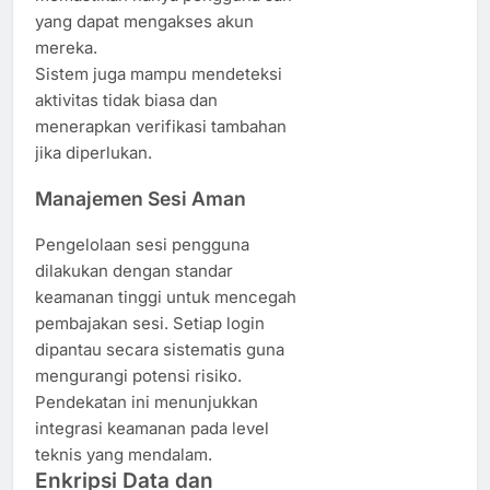
yang dapat mengakses akun
mereka.
Sistem juga mampu mendeteksi
aktivitas tidak biasa dan
menerapkan verifikasi tambahan
jika diperlukan.
Manajemen Sesi Aman
Pengelolaan sesi pengguna
dilakukan dengan standar
keamanan tinggi untuk mencegah
pembajakan sesi. Setiap login
dipantau secara sistematis guna
mengurangi potensi risiko.
Pendekatan ini menunjukkan
integrasi keamanan pada level
teknis yang mendalam.
Enkripsi Data dan