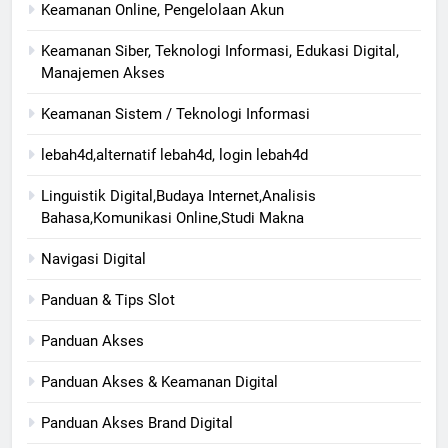
Keamanan Online, Pengelolaan Akun
Keamanan Siber, Teknologi Informasi, Edukasi Digital,
Manajemen Akses
Keamanan Sistem / Teknologi Informasi
lebah4d,alternatif lebah4d, login lebah4d
Linguistik Digital,Budaya Internet,Analisis
Bahasa,Komunikasi Online,Studi Makna
Navigasi Digital
Panduan & Tips Slot
Panduan Akses
Panduan Akses & Keamanan Digital
Panduan Akses Brand Digital