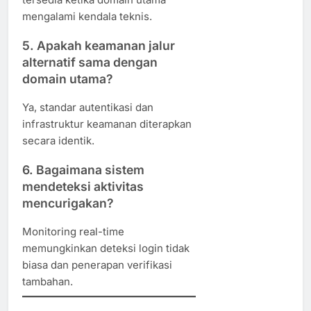
mengalami kendala teknis.
5. Apakah keamanan jalur
alternatif sama dengan
domain utama?
Ya, standar autentikasi dan
infrastruktur keamanan diterapkan
secara identik.
6. Bagaimana sistem
mendeteksi aktivitas
mencurigakan?
Monitoring real-time
memungkinkan deteksi login tidak
biasa dan penerapan verifikasi
tambahan.