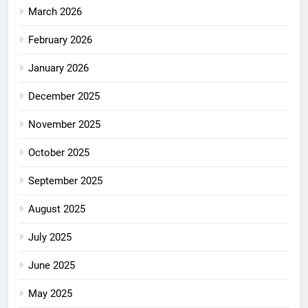
March 2026
February 2026
January 2026
December 2025
November 2025
October 2025
September 2025
August 2025
July 2025
June 2025
May 2025