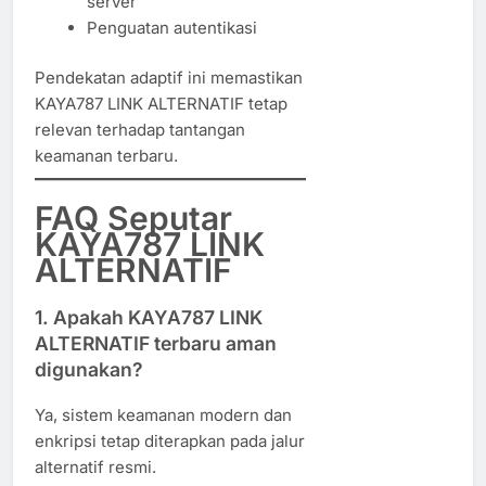
server
Penguatan autentikasi
Pendekatan adaptif ini memastikan
KAYA787 LINK ALTERNATIF tetap
relevan terhadap tantangan
keamanan terbaru.
FAQ Seputar
KAYA787 LINK
ALTERNATIF
1. Apakah KAYA787 LINK
ALTERNATIF terbaru aman
digunakan?
Ya, sistem keamanan modern dan
enkripsi tetap diterapkan pada jalur
alternatif resmi.