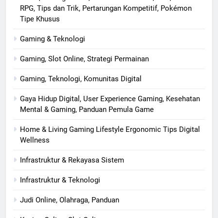
RPG, Tips dan Trik, Pertarungan Kompetitif, Pokémon
Tipe Khusus
Gaming & Teknologi
Gaming, Slot Online, Strategi Permainan
Gaming, Teknologi, Komunitas Digital
Gaya Hidup Digital, User Experience Gaming, Kesehatan
Mental & Gaming, Panduan Pemula Game
Home & Living Gaming Lifestyle Ergonomic Tips Digital
Wellness
Infrastruktur & Rekayasa Sistem
Infrastruktur & Teknologi
Judi Online, Olahraga, Panduan