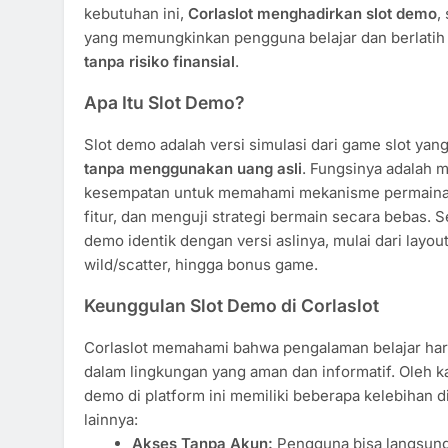
kebutuhan ini,
Corlaslot menghadirkan slot demo
,
yang memungkinkan pengguna belajar dan berlatih 
tanpa risiko finansial
.
Apa Itu Slot Demo?
Slot demo adalah versi simulasi dari game slot yan
tanpa menggunakan uang asli
. Fungsinya adalah
kesempatan untuk memahami mekanisme permaina
fitur, dan menguji strategi bermain secara bebas. S
demo identik dengan versi aslinya, mulai dari layout
wild/scatter, hingga bonus game.
Keunggulan Slot Demo di Corlaslot
Corlaslot memahami bahwa pengalaman belajar ha
dalam lingkungan yang aman dan informatif. Oleh kare
demo di platform ini memiliki beberapa kelebihan d
lainnya:
Akses Tanpa Akun:
Pengguna bisa langsun