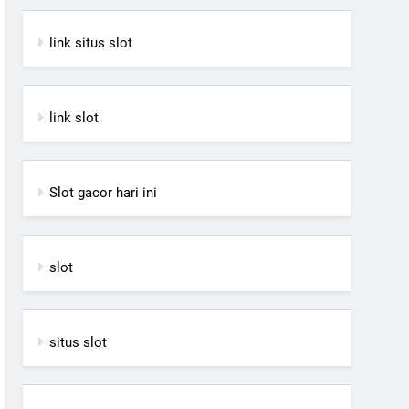
link situs slot
link slot
Slot gacor hari ini
slot
situs slot