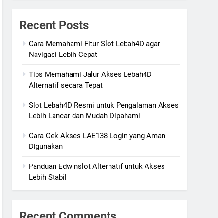
Recent Posts
Cara Memahami Fitur Slot Lebah4D agar
Navigasi Lebih Cepat
Tips Memahami Jalur Akses Lebah4D
Alternatif secara Tepat
Slot Lebah4D Resmi untuk Pengalaman Akses
Lebih Lancar dan Mudah Dipahami
Cara Cek Akses LAE138 Login yang Aman
Digunakan
Panduan Edwinslot Alternatif untuk Akses
Lebih Stabil
Recent Comments