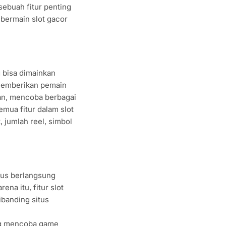
 sebuah fitur penting
bermain slot gacor
g bisa dimainkan
 memberikan pemain
n, mencoba berbagai
emua fitur dalam slot
, jumlah reel, simbol
rus berlangsung
na itu, fitur slot
ibanding situs
g mencoba game