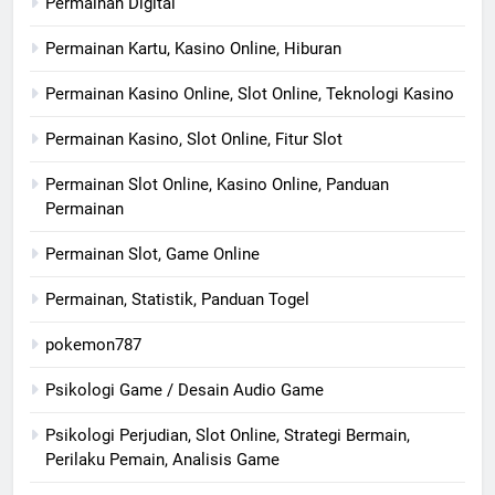
Permainan Digital
Permainan Kartu, Kasino Online, Hiburan
Permainan Kasino Online, Slot Online, Teknologi Kasino
Permainan Kasino, Slot Online, Fitur Slot
Permainan Slot Online, Kasino Online, Panduan
Permainan
Permainan Slot, Game Online
Permainan, Statistik, Panduan Togel
pokemon787
Psikologi Game / Desain Audio Game
Psikologi Perjudian, Slot Online, Strategi Bermain,
Perilaku Pemain, Analisis Game