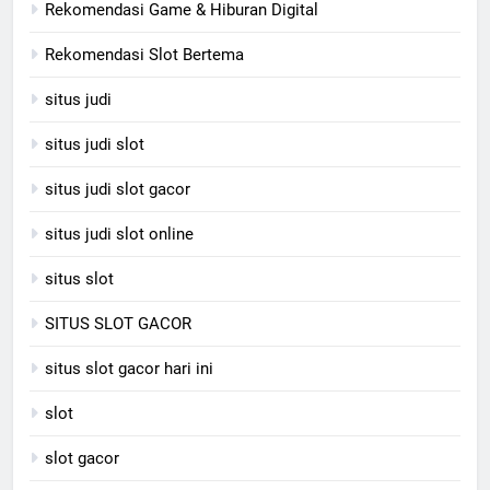
Rekomendasi Game & Hiburan Digital
Rekomendasi Slot Bertema
situs judi
situs judi slot
situs judi slot gacor
situs judi slot online
situs slot
SITUS SLOT GACOR
situs slot gacor hari ini
slot
slot gacor