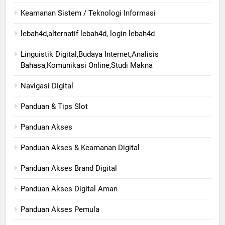
Keamanan Sistem / Teknologi Informasi
lebah4d,alternatif lebah4d, login lebah4d
Linguistik Digital,Budaya Internet,Analisis
Bahasa,Komunikasi Online,Studi Makna
Navigasi Digital
Panduan & Tips Slot
Panduan Akses
Panduan Akses & Keamanan Digital
Panduan Akses Brand Digital
Panduan Akses Digital Aman
Panduan Akses Pemula