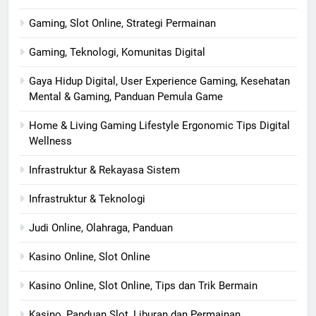
Gaming, Slot Online, Strategi Permainan
Gaming, Teknologi, Komunitas Digital
Gaya Hidup Digital, User Experience Gaming, Kesehatan
Mental & Gaming, Panduan Pemula Game
Home & Living Gaming Lifestyle Ergonomic Tips Digital
Wellness
Infrastruktur & Rekayasa Sistem
Infrastruktur & Teknologi
Judi Online, Olahraga, Panduan
Kasino Online, Slot Online
Kasino Online, Slot Online, Tips dan Trik Bermain
Kasino, Panduan Slot, Liburan dan Permainan