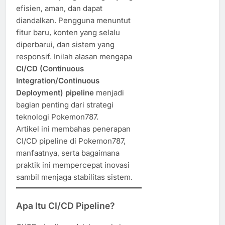
efisien, aman, dan dapat
diandalkan. Pengguna menuntut
fitur baru, konten yang selalu
diperbarui, dan sistem yang
responsif. Inilah alasan mengapa
CI/CD (Continuous
Integration/Continuous
Deployment) pipeline
menjadi
bagian penting dari strategi
teknologi Pokemon787.
Artikel ini membahas penerapan
CI/CD pipeline di Pokemon787,
manfaatnya, serta bagaimana
praktik ini mempercepat inovasi
sambil menjaga stabilitas sistem.
Apa Itu CI/CD Pipeline?