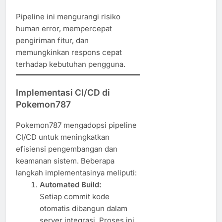
Pipeline ini mengurangi risiko
human error, mempercepat
pengiriman fitur, dan
memungkinkan respons cepat
terhadap kebutuhan pengguna.
Implementasi CI/CD di
Pokemon787
Pokemon787 mengadopsi pipeline
CI/CD untuk meningkatkan
efisiensi pengembangan dan
keamanan sistem. Beberapa
langkah implementasinya meliputi:
Automated Build:
Setiap commit kode
otomatis dibangun dalam
server integrasi. Proses ini