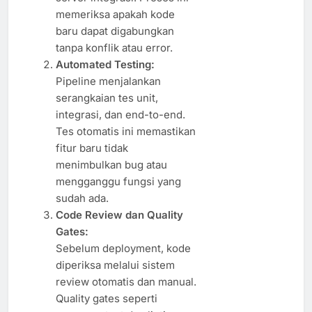
memeriksa apakah kode
baru dapat digabungkan
tanpa konflik atau error.
Automated Testing:
Pipeline menjalankan
serangkaian tes unit,
integrasi, dan end-to-end.
Tes otomatis ini memastikan
fitur baru tidak
menimbulkan bug atau
mengganggu fungsi yang
sudah ada.
Code Review dan Quality
Gates:
Sebelum deployment, kode
diperiksa melalui sistem
review otomatis dan manual.
Quality gates seperti