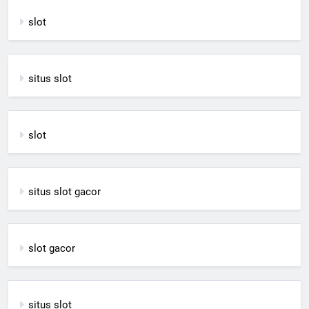
slot
situs slot
slot
situs slot gacor
slot gacor
situs slot