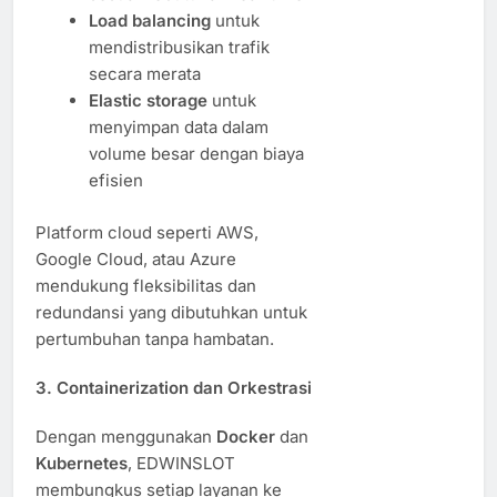
Load balancing
untuk
mendistribusikan trafik
secara merata
Elastic storage
untuk
menyimpan data dalam
volume besar dengan biaya
efisien
Platform cloud seperti AWS,
Google Cloud, atau Azure
mendukung fleksibilitas dan
redundansi yang dibutuhkan untuk
pertumbuhan tanpa hambatan.
3.
Containerization dan Orkestrasi
Dengan menggunakan
Docker
dan
Kubernetes
, EDWINSLOT
membungkus setiap layanan ke