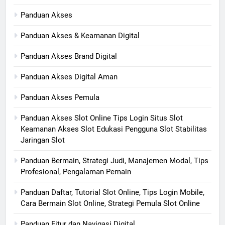
Panduan Akses
Panduan Akses & Keamanan Digital
Panduan Akses Brand Digital
Panduan Akses Digital Aman
Panduan Akses Pemula
Panduan Akses Slot Online Tips Login Situs Slot
Keamanan Akses Slot Edukasi Pengguna Slot Stabilitas
Jaringan Slot
Panduan Bermain, Strategi Judi, Manajemen Modal, Tips
Profesional, Pengalaman Pemain
Panduan Daftar, Tutorial Slot Online, Tips Login Mobile,
Cara Bermain Slot Online, Strategi Pemula Slot Online
Panduan Fitur dan Navigasi Digital