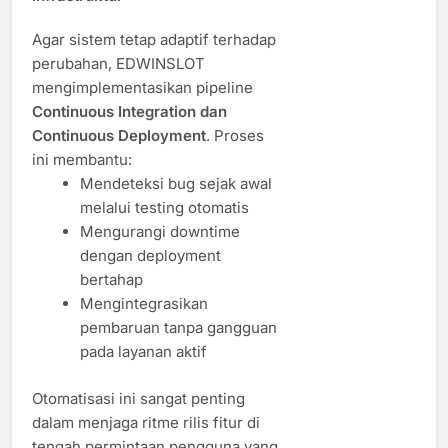
Agar sistem tetap adaptif terhadap
perubahan, EDWINSLOT
mengimplementasikan pipeline
Continuous Integration dan
Continuous Deployment
. Proses
ini membantu:
Mendeteksi bug sejak awal
melalui testing otomatis
Mengurangi downtime
dengan deployment
bertahap
Mengintegrasikan
pembaruan tanpa gangguan
pada layanan aktif
Otomatisasi ini sangat penting
dalam menjaga ritme rilis fitur di
tengah permintaan pengguna yang