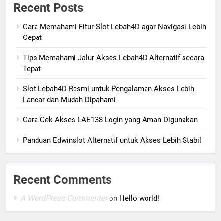
Recent Posts
Cara Memahami Fitur Slot Lebah4D agar Navigasi Lebih
Cepat
Tips Memahami Jalur Akses Lebah4D Alternatif secara
Tepat
Slot Lebah4D Resmi untuk Pengalaman Akses Lebih
Lancar dan Mudah Dipahami
Cara Cek Akses LAE138 Login yang Aman Digunakan
Panduan Edwinslot Alternatif untuk Akses Lebih Stabil
Recent Comments
A WordPress Commenter
on
Hello world!