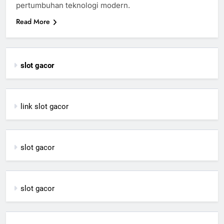
pertumbuhan teknologi modern.
Read More
slot gacor
link slot gacor
slot gacor
slot gacor