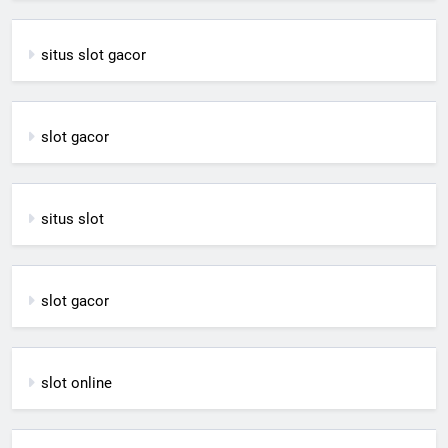
situs slot gacor
slot gacor
situs slot
slot gacor
slot online