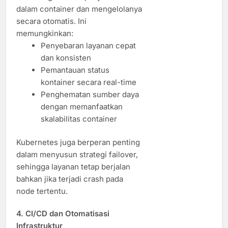
dalam container dan mengelolanya
secara otomatis. Ini
memungkinkan:
Penyebaran layanan cepat
dan konsisten
Pemantauan status
kontainer secara real-time
Penghematan sumber daya
dengan memanfaatkan
skalabilitas container
Kubernetes juga berperan penting
dalam menyusun strategi failover,
sehingga layanan tetap berjalan
bahkan jika terjadi crash pada
node tertentu.
4.
CI/CD dan Otomatisasi
Infrastruktur