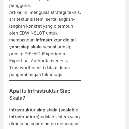
pengguna.
Artikel ini mengulas strategi teknis,
arsitektur sistem, serta langkah-
langkah konkret yang ditempuh
oleh EDWINSLOT untuk
membangun
infrastruktur digital
yang siap skala
sesuai prinsip-
prinsip E-E-A-T (Experience,
Expertise, Authoritativeness,
Trustworthiness) dalam dunia
pengembangan teknologi.
Apa Itu Infrastruktur Siap
Skala?
Infrastruktur siap skala (scalable
infrastructure)
adalah sistem yang
dirancang agar mampu menangani