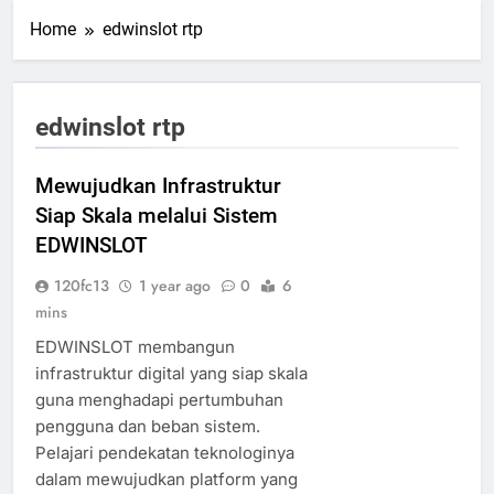
Home
edwinslot rtp
edwinslot rtp
Mewujudkan Infrastruktur
Siap Skala melalui Sistem
EDWINSLOT
120fc13
1 year ago
0
6
mins
EDWINSLOT membangun
infrastruktur digital yang siap skala
guna menghadapi pertumbuhan
pengguna dan beban sistem.
Pelajari pendekatan teknologinya
dalam mewujudkan platform yang