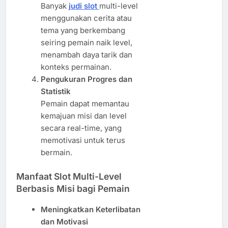
Banyak
judi slot
multi-level
menggunakan cerita atau
tema yang berkembang
seiring pemain naik level,
menambah daya tarik dan
konteks permainan.
Pengukuran Progres dan
Statistik
Pemain dapat memantau
kemajuan misi dan level
secara real-time, yang
memotivasi untuk terus
bermain.
Manfaat Slot Multi-Level
Berbasis Misi bagi Pemain
Meningkatkan Keterlibatan
dan Motivasi