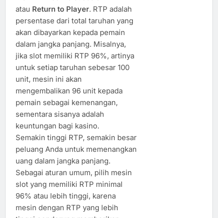
atau
Return to Player
. RTP adalah
persentase dari total taruhan yang
akan dibayarkan kepada pemain
dalam jangka panjang. Misalnya,
jika slot memiliki RTP 96%, artinya
untuk setiap taruhan sebesar 100
unit, mesin ini akan
mengembalikan 96 unit kepada
pemain sebagai kemenangan,
sementara sisanya adalah
keuntungan bagi kasino.
Semakin tinggi RTP, semakin besar
peluang Anda untuk memenangkan
uang dalam jangka panjang.
Sebagai aturan umum, pilih mesin
slot yang memiliki RTP minimal
96% atau lebih tinggi, karena
mesin dengan RTP yang lebih