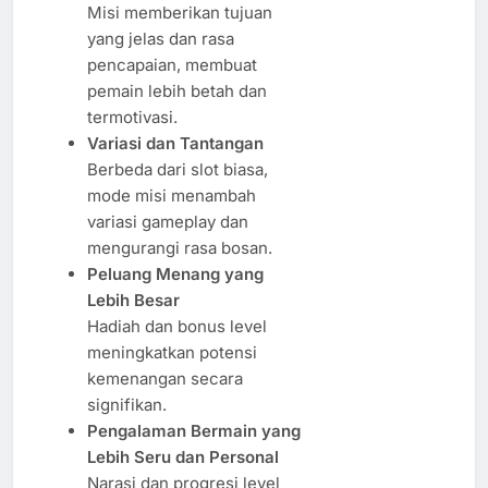
Misi memberikan tujuan
yang jelas dan rasa
pencapaian, membuat
pemain lebih betah dan
termotivasi.
Variasi dan Tantangan
Berbeda dari slot biasa,
mode misi menambah
variasi gameplay dan
mengurangi rasa bosan.
Peluang Menang yang
Lebih Besar
Hadiah dan bonus level
meningkatkan potensi
kemenangan secara
signifikan.
Pengalaman Bermain yang
Lebih Seru dan Personal
Narasi dan progresi level