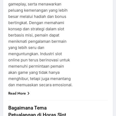
gameplay, serta menawarkan
peluang kemenangan yang lebih
besar melalui hadiah dan bonus
bertingkat. Dengan memahami
konsep dan strategi dalam slot
berbasis misi, pemain dapat
menikmati pengalaman bermain
yang lebih seru dan
menguntungkan. Industri slot
online pun terus berinovasi untuk
memenuhi permintaan pemain
akan game yang tidak hanya
menghibur, tetapi juga menantang
dan memuaskan secara emosional.
Read More
Bagaimana Tema
Petualangan di Horas Slot