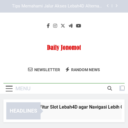
Skip
Slot Lebah4D Resmi untuk Pengalaman Akses
to
Lebih Lancar dan Mudah Dipahami
content
Cara Cek Akses LAE138 Login yang Aman
Digunakan
Cara Memahami Fitur Slot Lebah4D agar Navigasi
Lebih Cepat
Tips Memahami Jalur Akses Lebah4D Alternatif
secara Tepat
Slot Lebah4D Resmi untuk Pengalaman Akses
Lebih Lancar dan Mudah Dipahami
Daily Jonomot
Ikuti Berita Dan Informasi Terbaru Dari Daily
Cara Cek Akses LAE138 Login yang Aman
NEWSLETTER
RANDOM NEWS
Digunakan
Jonomot.
MENU
ara Memahami Fitur Slot Lebah4D agar Navigasi Lebih Cepat
HEADLINES
 Months Ago