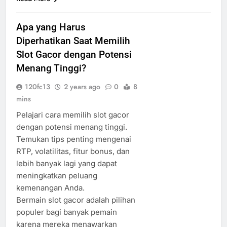
Apa yang Harus
Diperhatikan Saat Memilih
Slot Gacor dengan Potensi
Menang Tinggi?
120fc13
2 years ago
0
8
mins
Pelajari cara memilih slot gacor
dengan potensi menang tinggi.
Temukan tips penting mengenai
RTP, volatilitas, fitur bonus, dan
lebih banyak lagi yang dapat
meningkatkan peluang
kemenangan Anda.
Bermain slot gacor adalah pilihan
populer bagi banyak pemain
karena mereka menawarkan