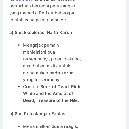
permainan bertema petualangan
yang menarik. Berikut beberapa
contoh yang paling populer:
a) Slot Eksplorasi Harta Karun
Mengajak pemain
menjelajahi gua
tersembunyi, piramida kuno,
atau hutan mistis untuk
menemukan
harta karun
yang tersembunyi
.
Contoh:
Book of Dead, Rich
Wilde and the Amulet of
Dead, Treasure of the Nile
.
b) Slot Petualangan Fantasi
Menampilkan
dunia magis,