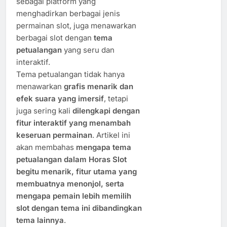
sebagai platform yang
menghadirkan berbagai jenis
permainan slot, juga menawarkan
berbagai slot dengan
tema
petualangan
yang seru dan
interaktif.
Tema petualangan tidak hanya
menawarkan
grafis menarik dan
efek suara yang imersif
, tetapi
juga sering kali
dilengkapi dengan
fitur interaktif yang menambah
keseruan permainan
. Artikel ini
akan membahas
mengapa tema
petualangan dalam Horas Slot
begitu menarik, fitur utama yang
membuatnya menonjol, serta
mengapa pemain lebih memilih
slot dengan tema ini dibandingkan
tema lainnya
.