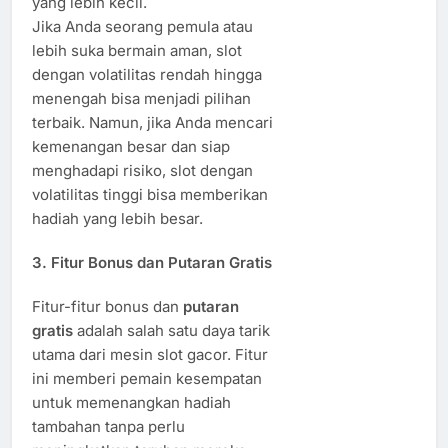
yang lebih kecil.
Jika Anda seorang pemula atau
lebih suka bermain aman, slot
dengan volatilitas rendah hingga
menengah bisa menjadi pilihan
terbaik. Namun, jika Anda mencari
kemenangan besar dan siap
menghadapi risiko, slot dengan
volatilitas tinggi bisa memberikan
hadiah yang lebih besar.
3. Fitur Bonus dan Putaran Gratis
Fitur-fitur bonus dan
putaran
gratis
adalah salah satu daya tarik
utama dari mesin slot gacor. Fitur
ini memberi pemain kesempatan
untuk memenangkan hadiah
tambahan tanpa perlu