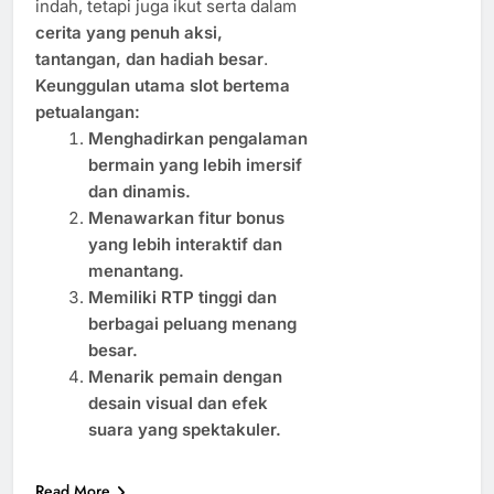
indah, tetapi juga ikut serta dalam
cerita yang penuh aksi,
tantangan, dan hadiah besar
.
Keunggulan utama slot bertema
petualangan:
Menghadirkan pengalaman
bermain yang lebih imersif
dan dinamis.
Menawarkan fitur bonus
yang lebih interaktif dan
menantang.
Memiliki RTP tinggi dan
berbagai peluang menang
besar.
Menarik pemain dengan
desain visual dan efek
suara yang spektakuler.
Read More