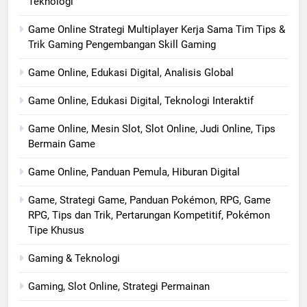
Teknologi
Game Online Strategi Multiplayer Kerja Sama Tim Tips &
Trik Gaming Pengembangan Skill Gaming
Game Online, Edukasi Digital, Analisis Global
Game Online, Edukasi Digital, Teknologi Interaktif
Game Online, Mesin Slot, Slot Online, Judi Online, Tips
Bermain Game
Game Online, Panduan Pemula, Hiburan Digital
Game, Strategi Game, Panduan Pokémon, RPG, Game
RPG, Tips dan Trik, Pertarungan Kompetitif, Pokémon
Tipe Khusus
Gaming & Teknologi
Gaming, Slot Online, Strategi Permainan