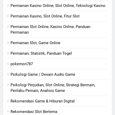
Permainan Kasino Online, Slot Online, Teknologi Kasino
Permainan Kasino, Slot Online, Fitur Slot
Permainan Slot Online, Kasino Online, Panduan
Permainan
Permainan Slot, Game Online
Permainan, Statistik, Panduan Togel
pokemon787
Psikologi Game / Desain Audio Game
Psikologi Perjudian, Slot Online, Strategi Bermain,
Perilaku Pemain, Analisis Game
Rekomendasi Game & Hiburan Digital
Rekomendasi Slot Bertema