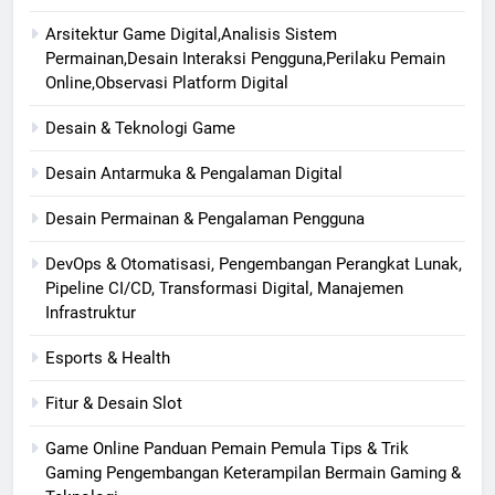
Arsitektur Game Digital,Analisis Sistem
Permainan,Desain Interaksi Pengguna,Perilaku Pemain
Online,Observasi Platform Digital
Desain & Teknologi Game
Desain Antarmuka & Pengalaman Digital
Desain Permainan & Pengalaman Pengguna
DevOps & Otomatisasi, Pengembangan Perangkat Lunak,
Pipeline CI/CD, Transformasi Digital, Manajemen
Infrastruktur
Esports & Health
Fitur & Desain Slot
Game Online Panduan Pemain Pemula Tips & Trik
Gaming Pengembangan Keterampilan Bermain Gaming &