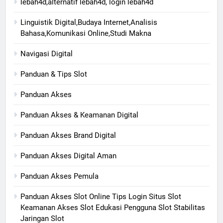
lebah4d,alternatif lebah4d, login lebah4d
Linguistik Digital,Budaya Internet,Analisis
Bahasa,Komunikasi Online,Studi Makna
Navigasi Digital
Panduan & Tips Slot
Panduan Akses
Panduan Akses & Keamanan Digital
Panduan Akses Brand Digital
Panduan Akses Digital Aman
Panduan Akses Pemula
Panduan Akses Slot Online Tips Login Situs Slot
Keamanan Akses Slot Edukasi Pengguna Slot Stabilitas
Jaringan Slot