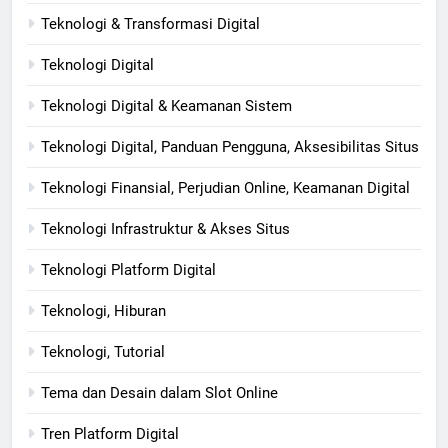
Teknologi & Transformasi Digital
Teknologi Digital
Teknologi Digital & Keamanan Sistem
Teknologi Digital, Panduan Pengguna, Aksesibilitas Situs
Teknologi Finansial, Perjudian Online, Keamanan Digital
Teknologi Infrastruktur & Akses Situs
Teknologi Platform Digital
Teknologi, Hiburan
Teknologi, Tutorial
Tema dan Desain dalam Slot Online
Tren Platform Digital