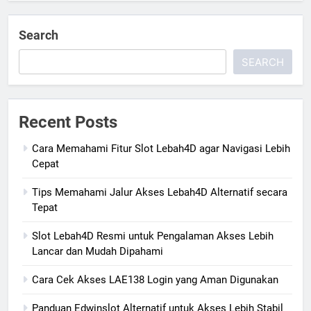
Search
SEARCH
Recent Posts
Cara Memahami Fitur Slot Lebah4D agar Navigasi Lebih
Cepat
Tips Memahami Jalur Akses Lebah4D Alternatif secara
Tepat
Slot Lebah4D Resmi untuk Pengalaman Akses Lebih
Lancar dan Mudah Dipahami
Cara Cek Akses LAE138 Login yang Aman Digunakan
Panduan Edwinslot Alternatif untuk Akses Lebih Stabil