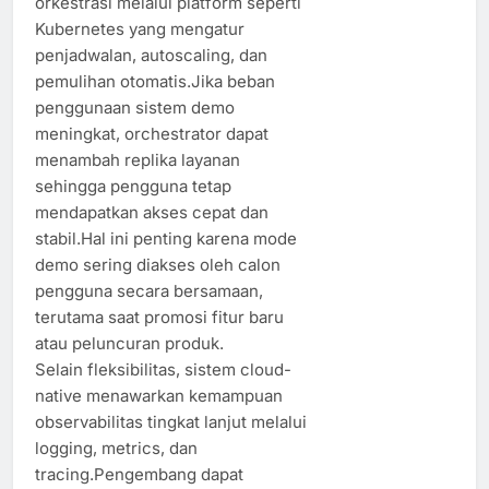
orkestrasi melalui platform seperti
Kubernetes yang mengatur
penjadwalan, autoscaling, dan
pemulihan otomatis.Jika beban
penggunaan sistem demo
meningkat, orchestrator dapat
menambah replika layanan
sehingga pengguna tetap
mendapatkan akses cepat dan
stabil.Hal ini penting karena mode
demo sering diakses oleh calon
pengguna secara bersamaan,
terutama saat promosi fitur baru
atau peluncuran produk.
Selain fleksibilitas, sistem cloud-
native menawarkan kemampuan
observabilitas tingkat lanjut melalui
logging, metrics, dan
tracing.Pengembang dapat