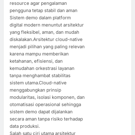
resource agar pengalaman
pengguna tetap stabil dan aman
Sistem demo dalam platform
digital modern menuntut arsitektur
yang fleksibel, aman, dan mudah
diskalakan.Arsitektur cloud-native
menjadi pilihan yang paling relevan
karena mampu memberikan
ketahanan, efisiensi, dan
kemudahan orkestrasi layanan
tanpa menghambat stabilitas
sistem utama.Cloud-native
menggabungkan prinsip
modularitas, isolasi komponen, dan
otomatisasi operasional sehingga
sistem demo dapat dijalankan
secara aman tanpa risiko terhadap
data produksi.
Salah satu ciri utama arsitektur