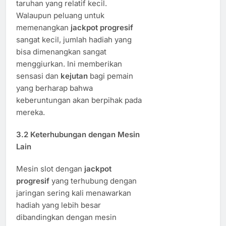
taruhan yang relatif kecil.
Walaupun peluang untuk
memenangkan
jackpot progresif
sangat kecil, jumlah hadiah yang
bisa dimenangkan sangat
menggiurkan. Ini memberikan
sensasi dan
kejutan
bagi pemain
yang berharap bahwa
keberuntungan akan berpihak pada
mereka.
3.2
Keterhubungan dengan Mesin
Lain
Mesin slot dengan
jackpot
progresif
yang terhubung dengan
jaringan sering kali menawarkan
hadiah yang lebih besar
dibandingkan dengan mesin