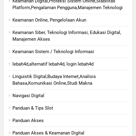
Keamanan Digital,Proteksi Sistem Online,Stabilitas
Platform,Pengalaman Pengguna,Manajemen Teknologi
Keamanan Online, Pengelolaan Akun
Keamanan Siber, Teknologi Informasi, Edukasi Digital,
Manajemen Akses
Keamanan Sistem / Teknologi Informasi
lebah4d,alternatif lebah4d, login lebah4d
Linguistik Digital,Budaya Internet,Analisis
Bahasa,Komunikasi Online,Studi Makna
Navigasi Digital
Panduan & Tips Slot
Panduan Akses
Panduan Akses & Keamanan Digital