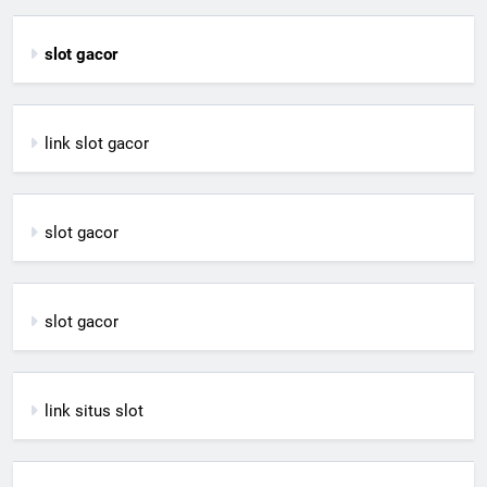
slot gacor
link slot gacor
slot gacor
slot gacor
link situs slot