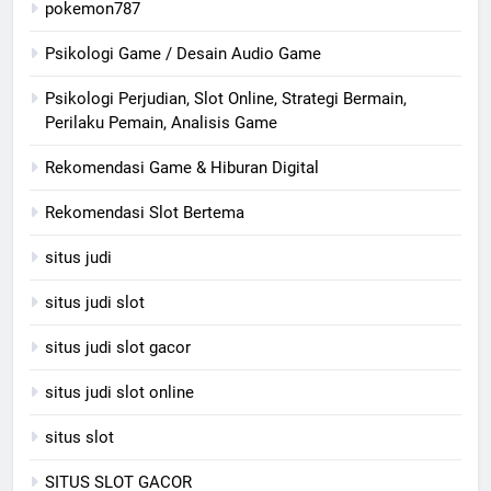
pokemon787
Psikologi Game / Desain Audio Game
Psikologi Perjudian, Slot Online, Strategi Bermain,
Perilaku Pemain, Analisis Game
Rekomendasi Game & Hiburan Digital
Rekomendasi Slot Bertema
situs judi
situs judi slot
situs judi slot gacor
situs judi slot online
situs slot
SITUS SLOT GACOR