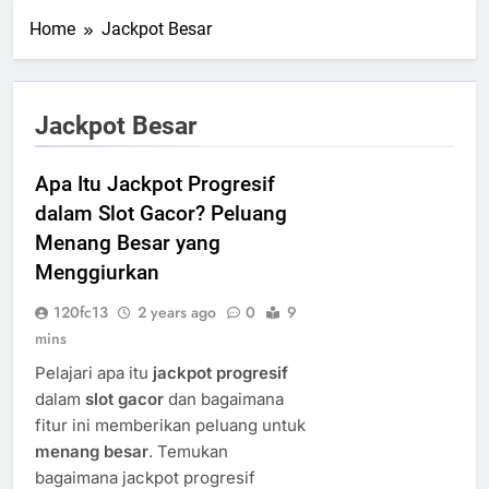
Home
Jackpot Besar
Jackpot Besar
Apa Itu Jackpot Progresif
dalam Slot Gacor? Peluang
Menang Besar yang
Menggiurkan
120fc13
2 years ago
0
9
mins
Pelajari apa itu
jackpot progresif
dalam
slot gacor
dan bagaimana
fitur ini memberikan peluang untuk
menang besar
. Temukan
bagaimana jackpot progresif