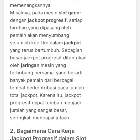
memenangkannya.
Misalnya, pada mesin
slot gacor
dengan
jackpot progresif
, setiap
taruhan yang dipasang oleh
pemain akan menyumbang
sejumlah kecil ke dalam
jackpot
yang terus bertumbuh. Sebagian
besar jackpot progresif ditentukan
oleh
jaringan
mesin yang
terhubung bersama, yang berarti
banyak pemain dari berbagai
tempat berkontribusi pada jumlah
total jackpot. Karena itu, jackpot
progresif dapat tumbuh menjadi
jumlah yang sangat besar,
seringkali mencapai jutaan.
2.
Bagaimana Cara Kerja
Jackpot Progresif dalam Slot