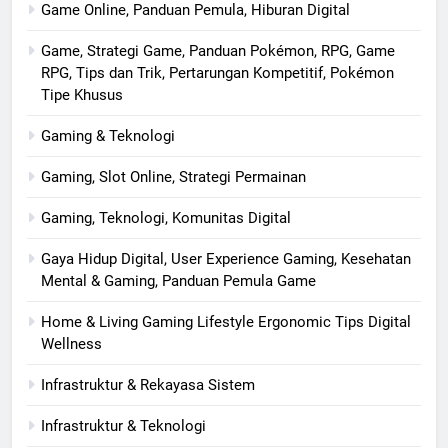
Game Online, Panduan Pemula, Hiburan Digital
Game, Strategi Game, Panduan Pokémon, RPG, Game
RPG, Tips dan Trik, Pertarungan Kompetitif, Pokémon
Tipe Khusus
Gaming & Teknologi
Gaming, Slot Online, Strategi Permainan
Gaming, Teknologi, Komunitas Digital
Gaya Hidup Digital, User Experience Gaming, Kesehatan
Mental & Gaming, Panduan Pemula Game
Home & Living Gaming Lifestyle Ergonomic Tips Digital
Wellness
Infrastruktur & Rekayasa Sistem
Infrastruktur & Teknologi