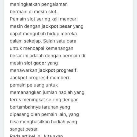
meningkatkan pengalaman
bermain di mesin slot.
Pemain slot sering kali mencari
mesin dengan
jackpot besar
yang
dapat mengubah hidup mereka
dalam sekejap. Salah satu cara
untuk mencapai kemenangan
besar ini adalah dengan bermain di
mesin
slot gacor
yang
menawarkan
jackpot progresif
.
Jackpot progresif memberi
pemain peluang untuk
memenangkan jumlah hadiah yang
terus meningkat seiring dengan
bertambahnya taruhan yang
dipasang oleh pemain lain, yang
bisa menghasilkan hadiah yang
sangat besar.
Pada artikel ini, kita akan