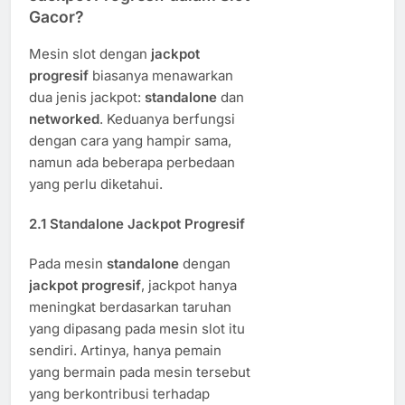
Gacor?
Mesin slot dengan
jackpot
progresif
biasanya menawarkan
dua jenis jackpot:
standalone
dan
networked
. Keduanya berfungsi
dengan cara yang hampir sama,
namun ada beberapa perbedaan
yang perlu diketahui.
2.1
Standalone Jackpot Progresif
Pada mesin
standalone
dengan
jackpot progresif
, jackpot hanya
meningkat berdasarkan taruhan
yang dipasang pada mesin slot itu
sendiri. Artinya, hanya pemain
yang bermain pada mesin tersebut
yang berkontribusi terhadap