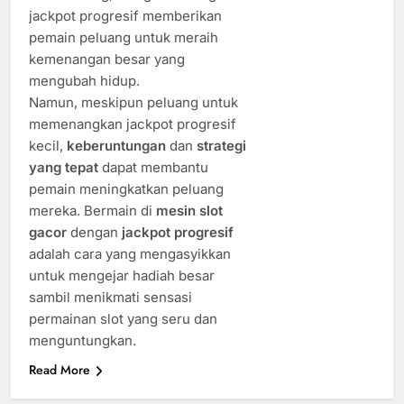
jackpot progresif memberikan
pemain peluang untuk meraih
kemenangan besar yang
mengubah hidup.
Namun, meskipun peluang untuk
memenangkan jackpot progresif
kecil,
keberuntungan
dan
strategi
yang tepat
dapat membantu
pemain meningkatkan peluang
mereka. Bermain di
mesin slot
gacor
dengan
jackpot progresif
adalah cara yang mengasyikkan
untuk mengejar hadiah besar
sambil menikmati sensasi
permainan slot yang seru dan
menguntungkan.
Read More