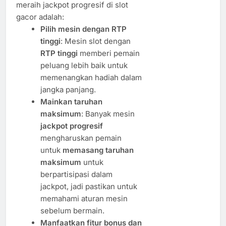
meraih jackpot progresif di slot
gacor adalah:
Pilih mesin dengan RTP
tinggi
: Mesin slot dengan
RTP tinggi
memberi pemain
peluang lebih baik untuk
memenangkan hadiah dalam
jangka panjang.
Mainkan taruhan
maksimum
: Banyak mesin
jackpot progresif
mengharuskan pemain
untuk
memasang taruhan
maksimum
untuk
berpartisipasi dalam
jackpot, jadi pastikan untuk
memahami aturan mesin
sebelum bermain.
Manfaatkan fitur bonus dan