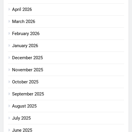
April 2026
March 2026
February 2026
January 2026
December 2025
November 2025
October 2025
September 2025
August 2025
July 2025
June 2025