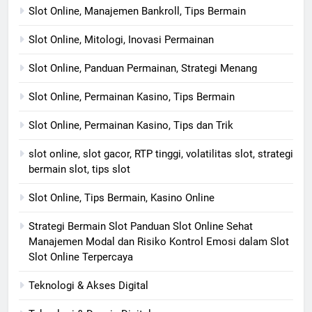
Slot Online, Manajemen Bankroll, Tips Bermain
Slot Online, Mitologi, Inovasi Permainan
Slot Online, Panduan Permainan, Strategi Menang
Slot Online, Permainan Kasino, Tips Bermain
Slot Online, Permainan Kasino, Tips dan Trik
slot online, slot gacor, RTP tinggi, volatilitas slot, strategi
bermain slot, tips slot
Slot Online, Tips Bermain, Kasino Online
Strategi Bermain Slot Panduan Slot Online Sehat
Manajemen Modal dan Risiko Kontrol Emosi dalam Slot
Slot Online Terpercaya
Teknologi & Akses Digital