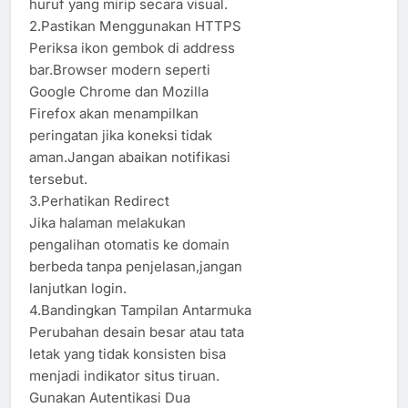
huruf yang mirip secara visual.
2.Pastikan Menggunakan HTTPS
Periksa ikon gembok di address
bar.Browser modern seperti
Google Chrome dan Mozilla
Firefox akan menampilkan
peringatan jika koneksi tidak
aman.Jangan abaikan notifikasi
tersebut.
3.Perhatikan Redirect
Jika halaman melakukan
pengalihan otomatis ke domain
berbeda tanpa penjelasan,jangan
lanjutkan login.
4.Bandingkan Tampilan Antarmuka
Perubahan desain besar atau tata
letak yang tidak konsisten bisa
menjadi indikator situs tiruan.
Gunakan Autentikasi Dua