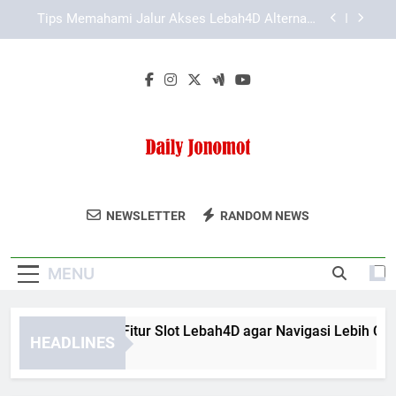
Skip
Slot Lebah4D Resmi untuk Pengalaman Akses
to
Lebih Lancar dan Mudah Dipahami
content
Cara Cek Akses LAE138 Login yang Aman
Digunakan
Cara Memahami Fitur Slot Lebah4D agar Navigasi
Lebih Cepat
Tips Memahami Jalur Akses Lebah4D Alternatif
secara Tepat
Slot Lebah4D Resmi untuk Pengalaman Akses
Lebih Lancar dan Mudah Dipahami
Daily Jonomot
Ikuti Berita Dan Informasi Terbaru Dari Daily
Cara Cek Akses LAE138 Login yang Aman
NEWSLETTER
RANDOM NEWS
Digunakan
Jonomot.
MENU
ra Memahami Fitur Slot Lebah4D agar Navigasi Lebih Cepat
HEADLINES
Months Ago