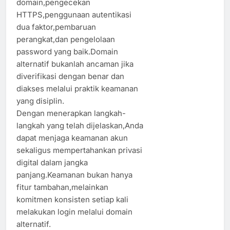
domain,pengecekan
HTTPS,penggunaan autentikasi
dua faktor,pembaruan
perangkat,dan pengelolaan
password yang baik.Domain
alternatif bukanlah ancaman jika
diverifikasi dengan benar dan
diakses melalui praktik keamanan
yang disiplin.
Dengan menerapkan langkah-
langkah yang telah dijelaskan,Anda
dapat menjaga keamanan akun
sekaligus mempertahankan privasi
digital dalam jangka
panjang.Keamanan bukan hanya
fitur tambahan,melainkan
komitmen konsisten setiap kali
melakukan login melalui domain
alternatif.