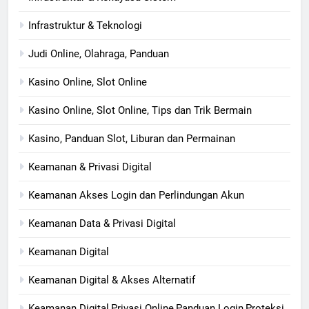
Infrastruktur & Teknologi
Judi Online, Olahraga, Panduan
Kasino Online, Slot Online
Kasino Online, Slot Online, Tips dan Trik Bermain
Kasino, Panduan Slot, Liburan dan Permainan
Keamanan & Privasi Digital
Keamanan Akses Login dan Perlindungan Akun
Keamanan Data & Privasi Digital
Keamanan Digital
Keamanan Digital & Akses Alternatif
Keamanan Digital,Privasi Online,Panduan Login,Proteksi