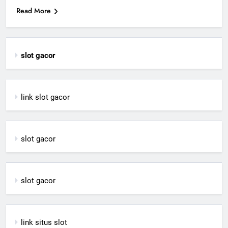
Read More
slot gacor
link slot gacor
slot gacor
slot gacor
link situs slot