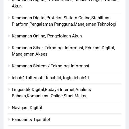
Akun
Keamanan Digital,Proteksi Sistem Online,Stabilitas
Platform,Pengalaman Pengguna,Manajemen Teknologi
Keamanan Online, Pengelolaan Akun
Keamanan Siber, Teknologi Informasi, Edukasi Digital,
Manajemen Akses
Keamanan Sistem / Teknologi Informasi
lebah4d,alternatif lebah4d, login lebah4d
Linguistik Digital,Budaya Internet,Analisis
Bahasa,Komunikasi Online,Studi Makna
Navigasi Digital
Panduan & Tips Slot