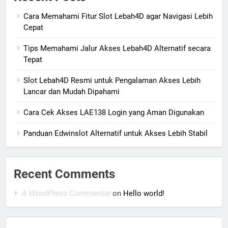
Cara Memahami Fitur Slot Lebah4D agar Navigasi Lebih
Cepat
Tips Memahami Jalur Akses Lebah4D Alternatif secara
Tepat
Slot Lebah4D Resmi untuk Pengalaman Akses Lebih
Lancar dan Mudah Dipahami
Cara Cek Akses LAE138 Login yang Aman Digunakan
Panduan Edwinslot Alternatif untuk Akses Lebih Stabil
Recent Comments
A WordPress Commenter
on
Hello world!