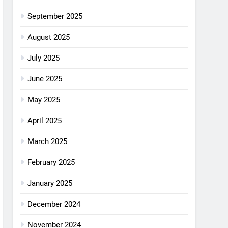
September 2025
August 2025
July 2025
June 2025
May 2025
April 2025
March 2025
February 2025
January 2025
December 2024
November 2024