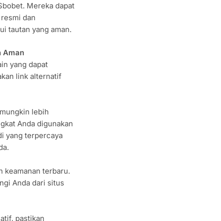
Sbobet. Mereka dapat
 resmi dan
i tautan yang aman.
an Aman
ain yang dapat
n link alternatif
mungkin lebih
rangkat Anda digunakan
di yang terpercaya
da.
n keamanan terbaru.
gi Anda dari situs
tif, pastikan