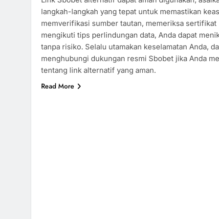
langkah-langkah yang tepat untuk memastikan kea
memverifikasi sumber tautan, memeriksa sertifika
mengikuti tips perlindungan data, Anda dapat meni
tanpa risiko. Selalu utamakan keselamatan Anda, d
menghubungi dukungan resmi Sbobet jika Anda mem
tentang link alternatif yang aman.
Read More