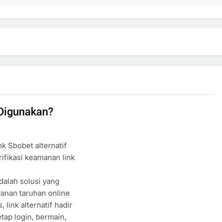
 Digunakan?
k Sbobet alternatif
ifikasi keamanan link
 adalah solusi yang
anan taruhan online
link alternatif hadir
ap login, bermain,