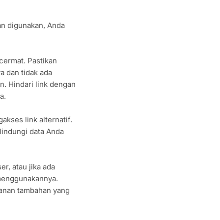
an digunakan, Anda
cermat. Pastikan
 dan tidak ada
. Hindari link dengan
a.
kses link alternatif.
lindungi data Anda
er, atau jika ada
 menggunakannya.
anan tambahan yang