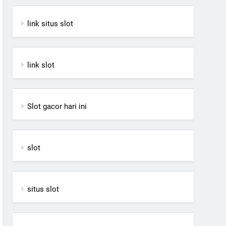
link situs slot
link slot
Slot gacor hari ini
slot
situs slot