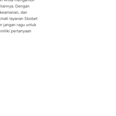
sliannya. Dengan
t keamanan, dan
kmati layanan Sbobet
an jangan ragu untuk
iliki pertanyaan