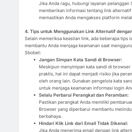
Jika Anda ragu, hubungi layanan pelanggan 
memberikan informasi tentang link alternatif
memastikan Anda mengakses platform melalu
4. Tips untuk Menggunakan Link Alternatif deng
Selain memeriksa keaslian link, ada beberapa tips l
membantu Anda menjaga keamanan saat menggunaka
Sbobet:
Jangan Simpan Kata Sandi di Browser:
Meskipun menyimpan kata sandi di browser 
praktis, hal ini dapat menjadi risiko jika pe
oleh orang lain. Gunakan pengelola kata san
untuk menjaga keamanan informasi login An
Selalu Perbarui Perangkat dan Peramban:
Pastikan perangkat Anda memiliki pembarua
Browser yang diperbarui membantu melindun
berbahaya.
Hindari Klik Link dari Email Tidak Dikenal:
Jika Anda menerima email dengan link alterna