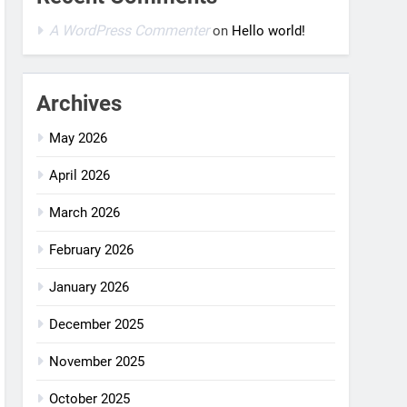
A WordPress Commenter
on
Hello world!
Archives
May 2026
April 2026
March 2026
February 2026
January 2026
December 2025
November 2025
October 2025