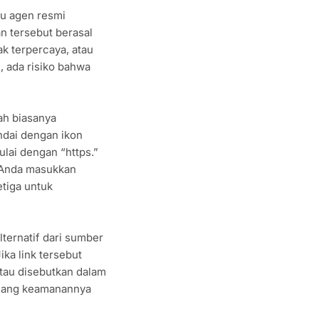
au agen resmi
n tersebut berasal
ak terpercaya, atau
 ada risiko bahwa
sah biasanya
andai dengan ikon
lai dengan “https.”
 Anda masukkan
etiga untuk
ternatif dari sumber
ika link tersebut
tau disebutkan dalam
luang keamanannya