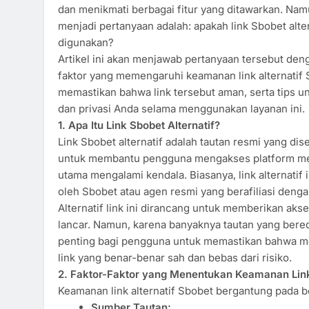
dan menikmati berbagai fitur yang ditawarkan. Nam
menjadi pertanyaan adalah: apakah link Sbobet alte
digunakan?
Artikel ini akan menjawab pertanyaan tersebut deng
faktor yang memengaruhi keamanan link alternatif 
memastikan bahwa link tersebut aman, serta tips u
dan privasi Anda selama menggunakan layanan ini.
1. Apa Itu Link Sbobet Alternatif?
Link Sbobet alternatif adalah tautan resmi yang di
untuk membantu pengguna mengakses platform mer
utama mengalami kendala. Biasanya, link alternatif 
oleh Sbobet atau agen resmi yang berafiliasi denga
Alternatif link ini dirancang untuk memberikan ak
lancar. Namun, karena banyaknya tautan yang bereda
penting bagi pengguna untuk memastikan bahwa 
link yang benar-benar sah dan bebas dari risiko.
2. Faktor-Faktor yang Menentukan Keamanan Link
Keamanan link alternatif Sbobet bergantung pada b
Sumber Tautan: