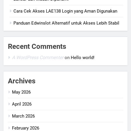
Cara Cek Akses LAE138 Login yang Aman Digunakan
Panduan Edwinslot Alternatif untuk Akses Lebih Stabil
Recent Comments
A WordPress Commenter
on
Hello world!
Archives
May 2026
April 2026
March 2026
February 2026