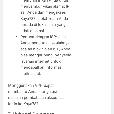
memungkinkan Anda untuk
menyembunyikan alamat IP
asli Anda dan mengakses
Kaya787 seolah-olah Anda
berada di lokasi lain yang
tidak dibatasi.
Periksa dengan ISP
: Jika
Anda menduga masalahnya
adalah blokir oleh ISP, Anda
bisa menghubungi penyedia
layanan internet untuk
mendapatkan informasi
lebih lanjut.
Menggunakan VPN dapat
membantu Anda mengatasi
masalah pembatasan akses saat
login ke Kaya787.