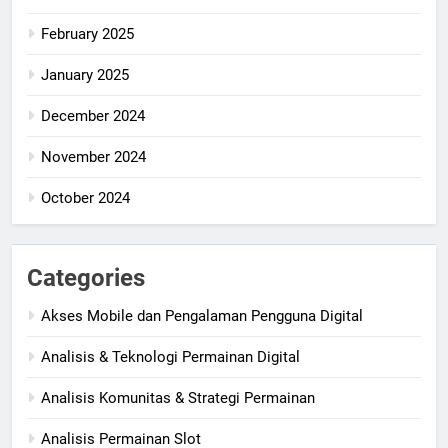
February 2025
January 2025
December 2024
November 2024
October 2024
Categories
Akses Mobile dan Pengalaman Pengguna Digital
Analisis & Teknologi Permainan Digital
Analisis Komunitas & Strategi Permainan
Analisis Permainan Slot