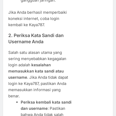
gangguan jaringan.
Jika Anda berhasil memperbaiki
koneksi internet, coba login
kembali ke Kaya787.
2. Periksa Kata Sandi dan
Username Anda
Salah satu alasan utama yang
sering menyebabkan kegagalan
login adalah
kesalahan
memasukkan kata sandi atau
username
. Jika Anda tidak dapat
login ke Kaya787, pastikan Anda
memasukkan informasi yang
benar.
Periksa kembali kata sandi
dan username
: Pastikan
bahwa Anda tidak salah