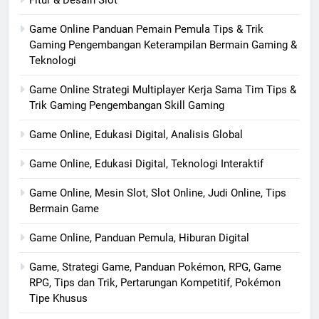
Game Online Panduan Pemain Pemula Tips & Trik
Gaming Pengembangan Keterampilan Bermain Gaming &
Teknologi
Game Online Strategi Multiplayer Kerja Sama Tim Tips &
Trik Gaming Pengembangan Skill Gaming
Game Online, Edukasi Digital, Analisis Global
Game Online, Edukasi Digital, Teknologi Interaktif
Game Online, Mesin Slot, Slot Online, Judi Online, Tips
Bermain Game
Game Online, Panduan Pemula, Hiburan Digital
Game, Strategi Game, Panduan Pokémon, RPG, Game
RPG, Tips dan Trik, Pertarungan Kompetitif, Pokémon
Tipe Khusus