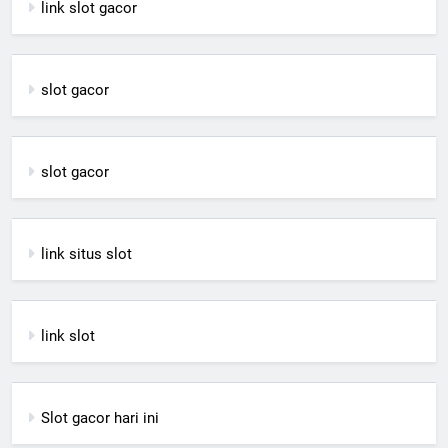
link slot gacor
slot gacor
slot gacor
link situs slot
link slot
Slot gacor hari ini