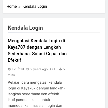
Home
Kendala Login
Kendala Login
Mengatasi Kendala Login di
Kaya787 dengan Langkah
Sederhana: Solusi Cepat dan
Efektif
120fc13
2 years ago
0
9
mins
Pelajari cara mengatasi kendala
login di Kaya787 dengan langkah-
langkah sederhana dan efektif.
Ikuti panduan kami untuk
memecahkan masalah login dan