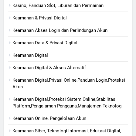
Kasino, Panduan Slot, Liburan dan Permainan
Keamanan & Privasi Digital
Keamanan Akses Login dan Perlindungan Akun
Keamanan Data & Privasi Digital
Keamanan Digital
Keamanan Digital & Akses Alternatif
Keamanan Digital,Privasi Online,Panduan Login,Proteksi
Akun
Keamanan Digital,Proteksi Sistem Online,Stabilitas
Platform,Pengalaman Pengguna,Manajemen Teknologi
Keamanan Online, Pengelolaan Akun
Keamanan Siber, Teknologi Informasi, Edukasi Digital,