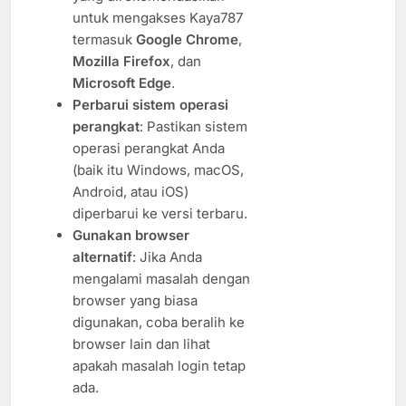
untuk mengakses Kaya787
termasuk
Google Chrome
,
Mozilla Firefox
, dan
Microsoft Edge
.
Perbarui sistem operasi
perangkat
: Pastikan sistem
operasi perangkat Anda
(baik itu Windows, macOS,
Android, atau iOS)
diperbarui ke versi terbaru.
Gunakan browser
alternatif
: Jika Anda
mengalami masalah dengan
browser yang biasa
digunakan, coba beralih ke
browser lain dan lihat
apakah masalah login tetap
ada.