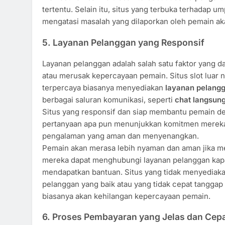
tertentu. Selain itu, situs yang terbuka terhadap um
mengatasi masalah yang dilaporkan oleh pemain aka
5.
Layanan Pelanggan yang Responsif
Layanan pelanggan adalah salah satu faktor yang 
atau merusak kepercayaan pemain. Situs slot luar 
terpercaya biasanya menyediakan
layanan pelang
berbagai saluran komunikasi, seperti
chat langsun
Situs yang responsif dan siap membantu pemain d
pertanyaan apa pun menunjukkan komitmen merek
pengalaman yang aman dan menyenangkan.
Pemain akan merasa lebih nyaman dan aman jika m
mereka dapat menghubungi layanan pelanggan kapa
mendapatkan bantuan. Situs yang tidak menyediak
pelanggan yang baik atau yang tidak cepat tanggap
biasanya akan kehilangan kepercayaan pemain.
6.
Proses Pembayaran yang Jelas dan Cep