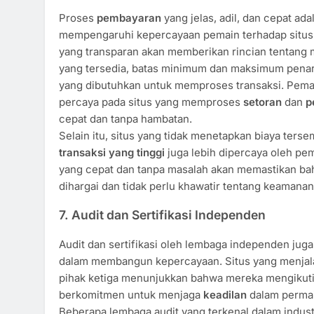
Proses
pembayaran
yang jelas, adil, dan cepat ada
mempengaruhi kepercayaan pemain terhadap situs sl
yang transparan akan memberikan rincian tentang
yang tersedia, batas minimum dan maksimum penari
yang dibutuhkan untuk memproses transaksi. Pema
percaya pada situs yang memproses
setoran
dan
p
cepat dan tanpa hambatan.
Selain itu, situs yang tidak menetapkan biaya ters
transaksi yang tinggi
juga lebih dipercaya oleh pe
yang cepat dan tanpa masalah akan memastikan b
dihargai dan tidak perlu khawatir tentang keamana
7.
Audit dan Sertifikasi Independen
Audit dan sertifikasi oleh lembaga independen jug
dalam membangun kepercayaan. Situs yang menjal
pihak ketiga menunjukkan bahwa mereka mengikuti 
berkomitmen untuk menjaga
keadilan
dalam perma
Beberapa lembaga audit yang terkenal dalam industr