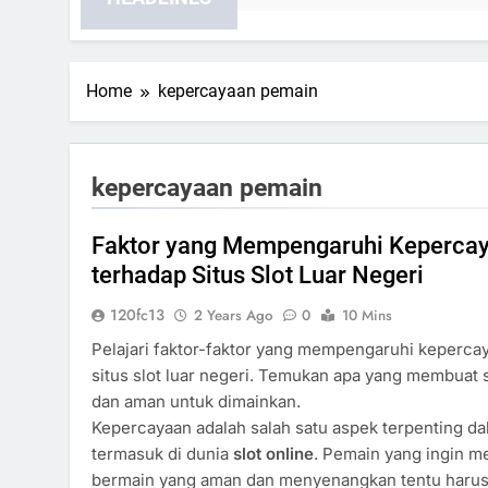
Home
kepercayaan pemain
kepercayaan pemain
Faktor yang Mempengaruhi Keperca
terhadap Situs Slot Luar Negeri
120fc13
2 Years Ago
0
10 Mins
Pelajari faktor-faktor yang mempengaruhi keperca
situs slot luar negeri. Temukan apa yang membuat s
dan aman untuk dimainkan.
Kepercayaan adalah salah satu aspek terpenting da
termasuk di dunia
slot online
. Pemain yang ingin 
bermain yang aman dan menyenangkan tentu harus 