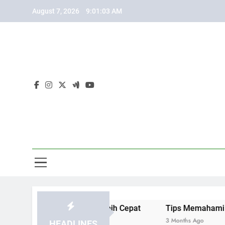
Skip
August 7, 2026
9:01:04 AM
to
content
Dai
Ikuti Beri
agar Navigasi Lebih Cepat
Tips Memahami Jalur Akses 
3 Months Ago
HEADLINES