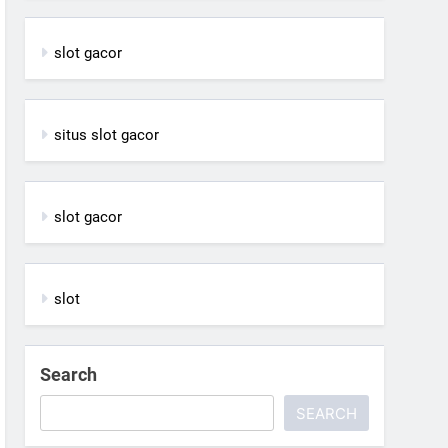
slot gacor
situs slot gacor
slot gacor
slot
Search
SEARCH