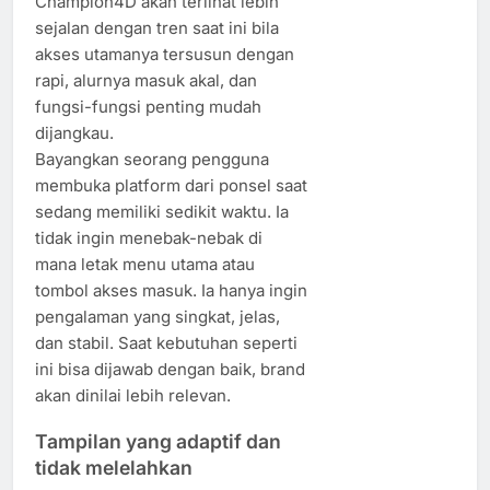
Champion4D akan terlihat lebih
sejalan dengan tren saat ini bila
akses utamanya tersusun dengan
rapi, alurnya masuk akal, dan
fungsi-fungsi penting mudah
dijangkau.
Bayangkan seorang pengguna
membuka platform dari ponsel saat
sedang memiliki sedikit waktu. Ia
tidak ingin menebak-nebak di
mana letak menu utama atau
tombol akses masuk. Ia hanya ingin
pengalaman yang singkat, jelas,
dan stabil. Saat kebutuhan seperti
ini bisa dijawab dengan baik, brand
akan dinilai lebih relevan.
Tampilan yang adaptif dan
tidak melelahkan