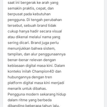
saat ini bergerak ke arah yang
semakin praktis, cepat, dan
berpusat pada kebutuhan
pengguna. Di tengah perubahan
tersebut, sebuah brand tidak
cukup hanya hadir secara visual
atau dikenal melalui nama yang
sering dicari. Brand juga perlu
menunjukkan bahwa sistem,
tampilan, dan alur penggunaannya
benar-benar relevan dengan
kebiasaan digital masa kini. Dalam
konteks inilah Champion4D dan
hubungannya dengan tren
platform digital masa kini menjadi
menarik untuk dibahas.
Pengguna modern sekarang hidup
dalam ritme yang berbeda
dibanding beberapa tahun lalu.