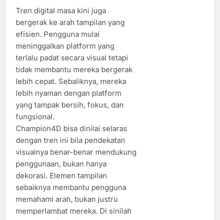
Tren digital masa kini juga
bergerak ke arah tampilan yang
efisien. Pengguna mulai
meninggalkan platform yang
terlalu padat secara visual tetapi
tidak membantu mereka bergerak
lebih cepat. Sebaliknya, mereka
lebih nyaman dengan platform
yang tampak bersih, fokus, dan
fungsional.
Champion4D bisa dinilai selaras
dengan tren ini bila pendekatan
visualnya benar-benar mendukung
penggunaan, bukan hanya
dekorasi. Elemen tampilan
sebaiknya membantu pengguna
memahami arah, bukan justru
memperlambat mereka. Di sinilah