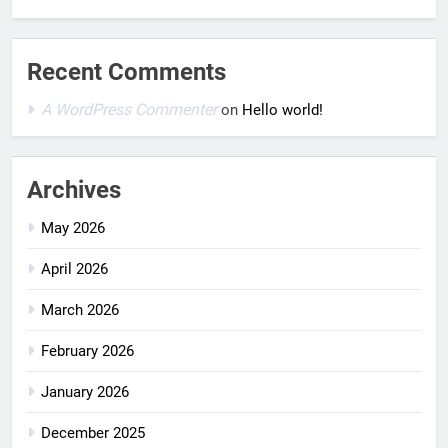
Recent Comments
A WordPress Commenter
on
Hello world!
Archives
May 2026
April 2026
March 2026
February 2026
January 2026
December 2025