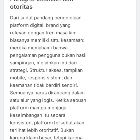
otoritas
Dari sudut pandang pengelolaan
platform digital, brand yang
relevan dengan tren masa kini
biasanya memiliki satu kesamaan:
mereka memahami bahwa
pengalaman pengguna bukan hasil
sampingan, melainkan inti dari
strategi. Struktur akses, tampilan
mobile, respons sistem, dan
keamanan tidak berdiri sendiri.
Semuanya harus dirancang dalam
satu alur yang logis. Ketika sebuah
platform mampu menjaga
keseimbangan itu secara
konsisten, platform tersebut akan
terlihat lebih otoritatif. Bukan
karena klaim besar, tetapi karena