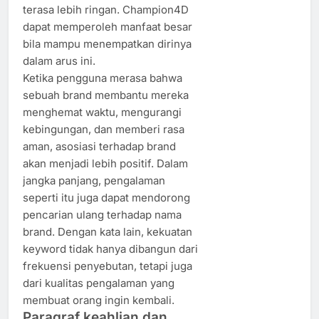
terasa lebih ringan. Champion4D
dapat memperoleh manfaat besar
bila mampu menempatkan dirinya
dalam arus ini.
Ketika pengguna merasa bahwa
sebuah brand membantu mereka
menghemat waktu, mengurangi
kebingungan, dan memberi rasa
aman, asosiasi terhadap brand
akan menjadi lebih positif. Dalam
jangka panjang, pengalaman
seperti itu juga dapat mendorong
pencarian ulang terhadap nama
brand. Dengan kata lain, kekuatan
keyword tidak hanya dibangun dari
frekuensi penyebutan, tetapi juga
dari kualitas pengalaman yang
membuat orang ingin kembali.
Paragraf keahlian dan