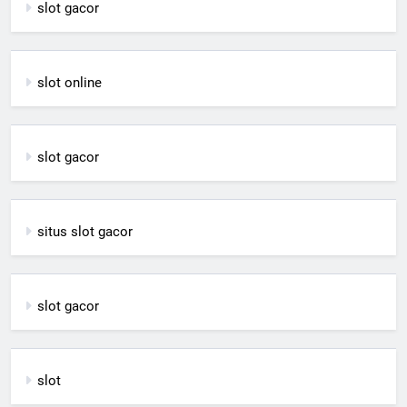
slot gacor
slot online
slot gacor
situs slot gacor
slot gacor
slot