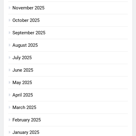
November 2025
October 2025
September 2025
August 2025
July 2025
June 2025
May 2025
April 2025
March 2025
February 2025
January 2025