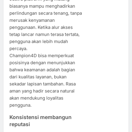
biasanya mampu menghadirkan
perlindungan secara tenang, tanpa
merusak kenyamanan
penggunaan. Ketika alur akses
tetap lancar namun terasa tertata,
pengguna akan lebih mudah
percaya.
Champion4D bisa memperkuat
posisinya dengan menunjukkan
bahwa keamanan adalah bagian
dari kualitas layanan, bukan
sekadar lapisan tambahan. Rasa
aman yang hadir secara natural
akan mendukung loyalitas
pengguna.
Konsistensi membangun
reputasi