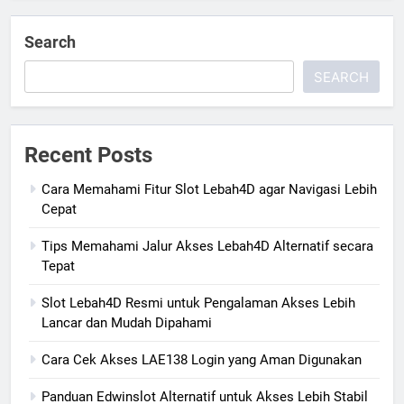
Search
SEARCH
Recent Posts
Cara Memahami Fitur Slot Lebah4D agar Navigasi Lebih
Cepat
Tips Memahami Jalur Akses Lebah4D Alternatif secara
Tepat
Slot Lebah4D Resmi untuk Pengalaman Akses Lebih
Lancar dan Mudah Dipahami
Cara Cek Akses LAE138 Login yang Aman Digunakan
Panduan Edwinslot Alternatif untuk Akses Lebih Stabil