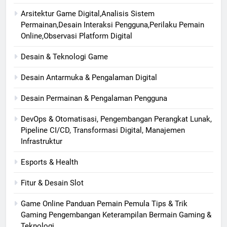
Arsitektur Game Digital,Analisis Sistem
Permainan,Desain Interaksi Pengguna,Perilaku Pemain
Online,Observasi Platform Digital
Desain & Teknologi Game
Desain Antarmuka & Pengalaman Digital
Desain Permainan & Pengalaman Pengguna
DevOps & Otomatisasi, Pengembangan Perangkat Lunak,
Pipeline CI/CD, Transformasi Digital, Manajemen
Infrastruktur
Esports & Health
Fitur & Desain Slot
Game Online Panduan Pemain Pemula Tips & Trik
Gaming Pengembangan Keterampilan Bermain Gaming &
Teknologi