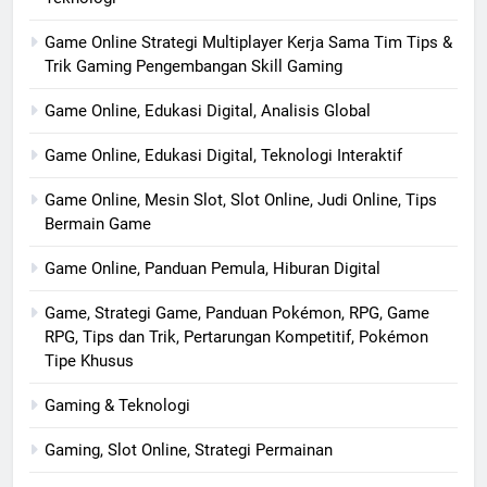
Game Online Strategi Multiplayer Kerja Sama Tim Tips &
Trik Gaming Pengembangan Skill Gaming
Game Online, Edukasi Digital, Analisis Global
Game Online, Edukasi Digital, Teknologi Interaktif
Game Online, Mesin Slot, Slot Online, Judi Online, Tips
Bermain Game
Game Online, Panduan Pemula, Hiburan Digital
Game, Strategi Game, Panduan Pokémon, RPG, Game
RPG, Tips dan Trik, Pertarungan Kompetitif, Pokémon
Tipe Khusus
Gaming & Teknologi
Gaming, Slot Online, Strategi Permainan