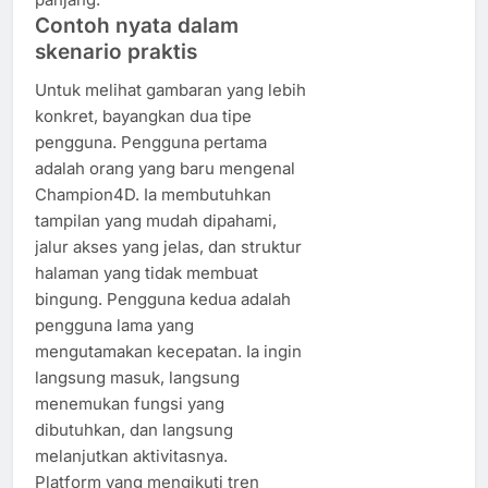
Contoh nyata dalam
skenario praktis
Untuk melihat gambaran yang lebih
konkret, bayangkan dua tipe
pengguna. Pengguna pertama
adalah orang yang baru mengenal
Champion4D. Ia membutuhkan
tampilan yang mudah dipahami,
jalur akses yang jelas, dan struktur
halaman yang tidak membuat
bingung. Pengguna kedua adalah
pengguna lama yang
mengutamakan kecepatan. Ia ingin
langsung masuk, langsung
menemukan fungsi yang
dibutuhkan, dan langsung
melanjutkan aktivitasnya.
Platform yang mengikuti tren