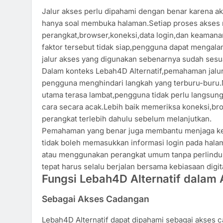
Jalur akses perlu dipahami dengan benar karena ak
hanya soal membuka halaman.Setiap proses akses 
perangkat,browser,koneksi,data login,dan keamanan
faktor tersebut tidak siap,pengguna dapat mengal
jalur akses yang digunakan sebenarnya sudah sesu
Dalam konteks Lebah4D Alternatif,pemahaman jal
pengguna menghindari langkah yang terburu-buru.M
utama terasa lambat,pengguna tidak perlu langsu
cara secara acak.Lebih baik memeriksa koneksi,br
perangkat terlebih dahulu sebelum melanjutkan.
Pemahaman yang benar juga membantu menjaga 
tidak boleh memasukkan informasi login pada halam
atau menggunakan perangkat umum tanpa perlind
tepat harus selalu berjalan bersama kebiasaan digi
Fungsi Lebah4D Alternatif dalam 
Sebagai Akses Cadangan
Lebah4D Alternatif dapat dipahami sebagai akses 