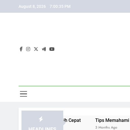
Skip
August 8, 2026
7:00:36 PM
to
content
Dai
Ikuti Beri
agar Navigasi Lebih Cepat
Tips Memahami Jalur Akses 
3 Months Ago
HEADLINES