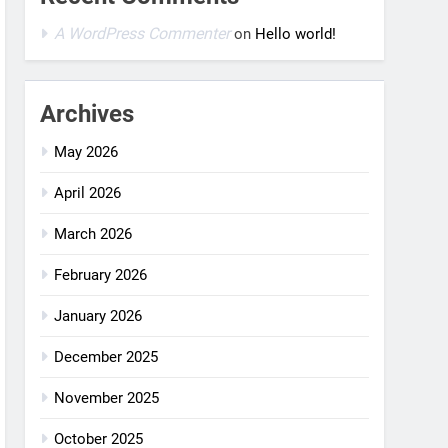
A WordPress Commenter
on
Hello world!
Archives
May 2026
April 2026
March 2026
February 2026
January 2026
December 2025
November 2025
October 2025