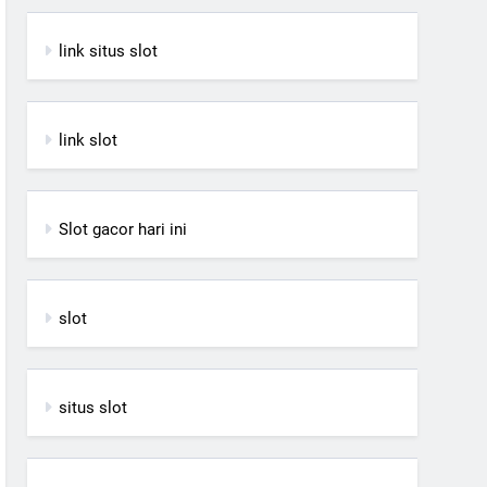
link situs slot
link slot
Slot gacor hari ini
slot
situs slot