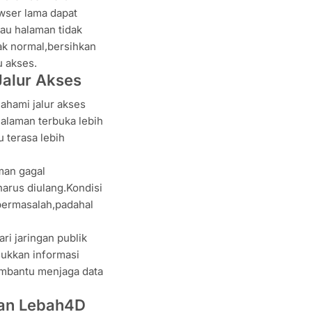
owser lama dapat
tau halaman tidak
ak normal,bersihkan
 akses.
Jalur Akses
ahami jalur akses
alaman terbuka lebih
u terasa lebih
man gagal
arus diulang.Kondisi
bermasalah,padahal
ri jaringan publik
sukkan informasi
embantu menjaga data
an Lebah4D