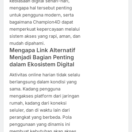
kebiasaan digital sehari-hari,
mengapa hal tersebut penting
untuk pengguna modern, serta
bagaimana Champion4D dapat
memperkuat kepercayaan melalui
sistem akses yang rapi, aman, dan
mudah dipahami.
Mengapa Link Alternatif
Menjadi Bagian Penting
dalam Ekosistem Digital
Aktivitas online harian tidak selalu
berlangsung dalam kondisi yang
sama. Kadang pengguna
mengakses platform dari jaringan
rumah, kadang dari koneksi
seluler, dan di waktu lain dari
perangkat yang berbeda. Pola
penggunaan yang dinamis ini
membuat kebutuhan akan akses