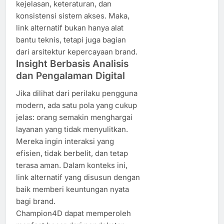
kejelasan, keteraturan, dan
konsistensi sistem akses. Maka,
link alternatif bukan hanya alat
bantu teknis, tetapi juga bagian
dari arsitektur kepercayaan brand.
Insight Berbasis Analisis
dan Pengalaman Digital
Jika dilihat dari perilaku pengguna
modern, ada satu pola yang cukup
jelas: orang semakin menghargai
layanan yang tidak menyulitkan.
Mereka ingin interaksi yang
efisien, tidak berbelit, dan tetap
terasa aman. Dalam konteks ini,
link alternatif yang disusun dengan
baik memberi keuntungan nyata
bagi brand.
Champion4D dapat memperoleh