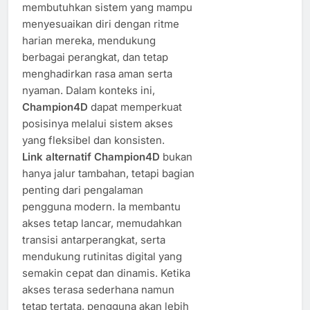
membutuhkan sistem yang mampu
menyesuaikan diri dengan ritme
harian mereka, mendukung
berbagai perangkat, dan tetap
menghadirkan rasa aman serta
nyaman. Dalam konteks ini,
Champion4D
dapat memperkuat
posisinya melalui sistem akses
yang fleksibel dan konsisten.
Link alternatif Champion4D
bukan
hanya jalur tambahan, tetapi bagian
penting dari pengalaman
pengguna modern. Ia membantu
akses tetap lancar, memudahkan
transisi antarperangkat, serta
mendukung rutinitas digital yang
semakin cepat dan dinamis. Ketika
akses terasa sederhana namun
tetap tertata, pengguna akan lebih