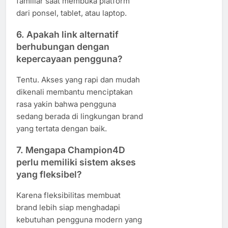
familiar saat membuka platform
dari ponsel, tablet, atau laptop.
6. Apakah link alternatif
berhubungan dengan
kepercayaan pengguna?
Tentu. Akses yang rapi dan mudah
dikenali membantu menciptakan
rasa yakin bahwa pengguna
sedang berada di lingkungan brand
yang tertata dengan baik.
7. Mengapa Champion4D
perlu memiliki sistem akses
yang fleksibel?
Karena fleksibilitas membuat
brand lebih siap menghadapi
kebutuhan pengguna modern yang