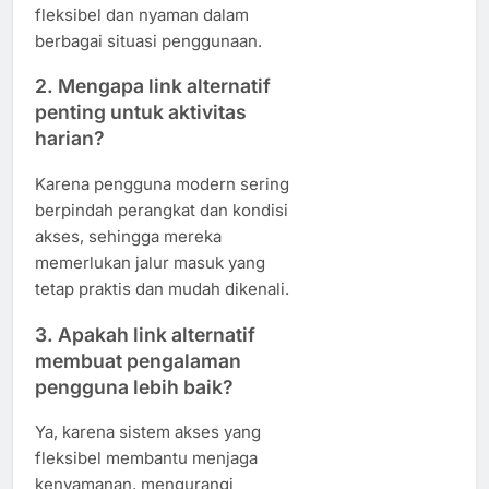
fleksibel dan nyaman dalam
berbagai situasi penggunaan.
2. Mengapa link alternatif
penting untuk aktivitas
harian?
Karena pengguna modern sering
berpindah perangkat dan kondisi
akses, sehingga mereka
memerlukan jalur masuk yang
tetap praktis dan mudah dikenali.
3. Apakah link alternatif
membuat pengalaman
pengguna lebih baik?
Ya, karena sistem akses yang
fleksibel membantu menjaga
kenyamanan, mengurangi