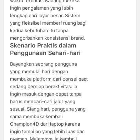
waktu terbatas. Kadang mereka
ingin pengalaman yang lebih
lengkap dari layar besar. Sistem
yang fleksibel memberi ruang bagi
kedua kebutuhan itu tanpa
mengorbankan konsistensi brand.
Skenario Praktis dalam
Penggunaan Sehari-hari
Bayangkan seorang pengguna
yang memulai hari dengan
membuka platform dari ponsel saat
sedang bersiap beraktivitas. Ia
ingin masuk dengan cepat tanpa
harus mencari-cari jalur yang
sesuai. Siang hari, pengguna yang
sama membuka kembali
Champion4D dari laptop karena
ingin tampilan yang lebih luas dan
nyaman. Malamnya, ia kembali