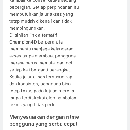
kembali ke ponsel ketika sedang
bepergian. Setiap perpindahan itu
membutuhkan jalur akses yang
tetap mudah dikenali dan tidak
membingungkan.
Di sinilah
link alternatif
Champion4D
berperan. Ia
membantu menjaga kelancaran
akses tanpa membuat pengguna
merasa harus memulai dari nol
setiap kali berganti perangkat.
Ketika jalur akses tersusun rapi
dan konsisten, pengguna bisa
tetap fokus pada tujuan mereka
tanpa terdistraksi oleh hambatan
teknis yang tidak perlu.
Menyesuaikan dengan ritme
pengguna yang serba cepat