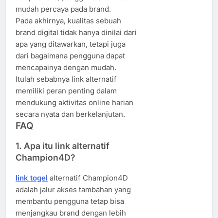
mudah percaya pada brand.
Pada akhirnya, kualitas sebuah
brand digital tidak hanya dinilai dari
apa yang ditawarkan, tetapi juga
dari bagaimana pengguna dapat
mencapainya dengan mudah.
Itulah sebabnya link alternatif
memiliki peran penting dalam
mendukung aktivitas online harian
secara nyata dan berkelanjutan.
FAQ
1. Apa itu link alternatif
Champion4D?
link togel
alternatif Champion4D
adalah jalur akses tambahan yang
membantu pengguna tetap bisa
menjangkau brand dengan lebih