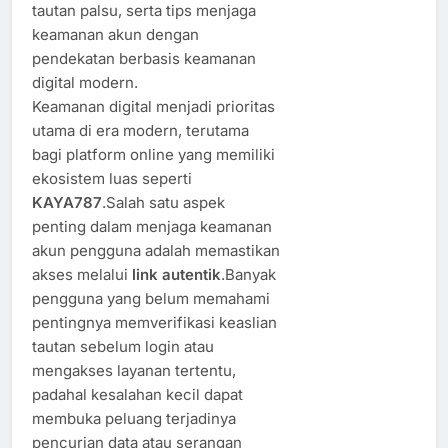
tautan palsu, serta tips menjaga
keamanan akun dengan
pendekatan berbasis keamanan
digital modern.
Keamanan digital menjadi prioritas
utama di era modern, terutama
bagi platform online yang memiliki
ekosistem luas seperti
KAYA787
.Salah satu aspek
penting dalam menjaga keamanan
akun pengguna adalah memastikan
akses melalui
link autentik
.Banyak
pengguna yang belum memahami
pentingnya memverifikasi keaslian
tautan sebelum login atau
mengakses layanan tertentu,
padahal kesalahan kecil dapat
membuka peluang terjadinya
pencurian data atau serangan