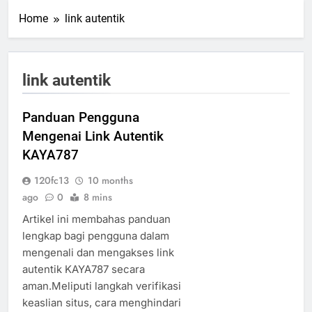
Home
link autentik
link autentik
Panduan Pengguna
Mengenai Link Autentik
KAYA787
120fc13
10 months
ago
0
8 mins
Artikel ini membahas panduan
lengkap bagi pengguna dalam
mengenali dan mengakses link
autentik KAYA787 secara
aman.Meliputi langkah verifikasi
keaslian situs, cara menghindari