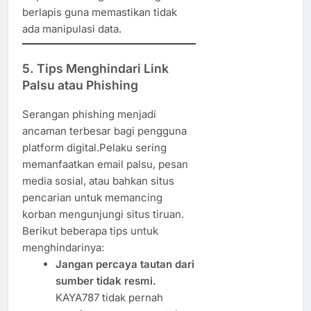
berlapis guna memastikan tidak
ada manipulasi data.
5. Tips Menghindari Link
Palsu atau Phishing
Serangan phishing menjadi
ancaman terbesar bagi pengguna
platform digital.Pelaku sering
memanfaatkan email palsu, pesan
media sosial, atau bahkan situs
pencarian untuk memancing
korban mengunjungi situs tiruan.
Berikut beberapa tips untuk
menghindarinya:
Jangan percaya tautan dari
sumber tidak resmi.
KAYA787 tidak pernah