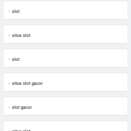
slot
situs slot
slot
situs slot gacor
slot gacor