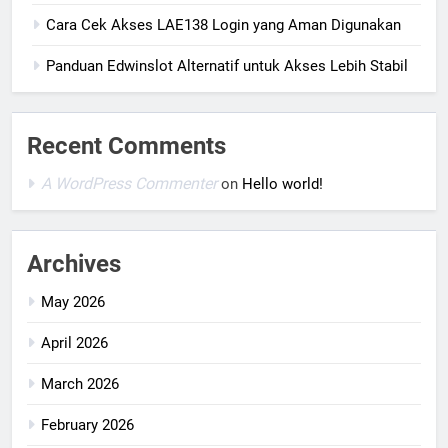
Cara Cek Akses LAE138 Login yang Aman Digunakan
Panduan Edwinslot Alternatif untuk Akses Lebih Stabil
Recent Comments
A WordPress Commenter
on
Hello world!
Archives
May 2026
April 2026
March 2026
February 2026