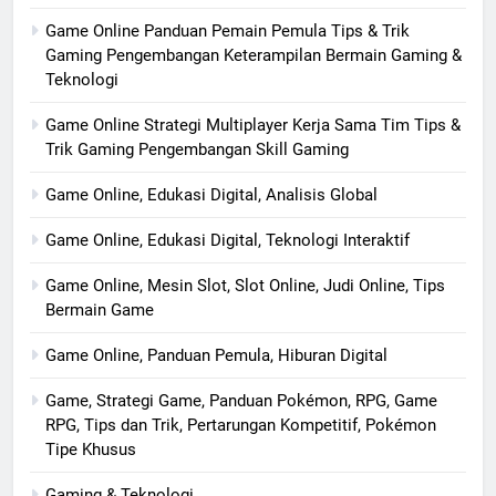
Game Online Panduan Pemain Pemula Tips & Trik
Gaming Pengembangan Keterampilan Bermain Gaming &
Teknologi
Game Online Strategi Multiplayer Kerja Sama Tim Tips &
Trik Gaming Pengembangan Skill Gaming
Game Online, Edukasi Digital, Analisis Global
Game Online, Edukasi Digital, Teknologi Interaktif
Game Online, Mesin Slot, Slot Online, Judi Online, Tips
Bermain Game
Game Online, Panduan Pemula, Hiburan Digital
Game, Strategi Game, Panduan Pokémon, RPG, Game
RPG, Tips dan Trik, Pertarungan Kompetitif, Pokémon
Tipe Khusus
Gaming & Teknologi