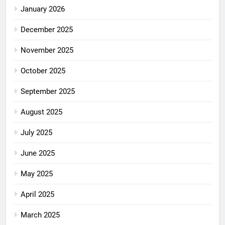
January 2026
December 2025
November 2025
October 2025
September 2025
August 2025
July 2025
June 2025
May 2025
April 2025
March 2025