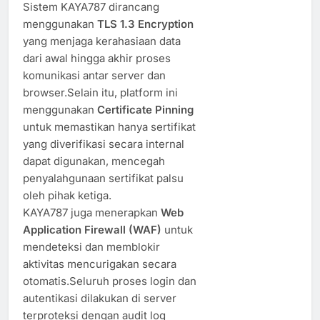
Sistem KAYA787 dirancang
menggunakan
TLS 1.3 Encryption
yang menjaga kerahasiaan data
dari awal hingga akhir proses
komunikasi antar server dan
browser.Selain itu, platform ini
menggunakan
Certificate Pinning
untuk memastikan hanya sertifikat
yang diverifikasi secara internal
dapat digunakan, mencegah
penyalahgunaan sertifikat palsu
oleh pihak ketiga.
KAYA787 juga menerapkan
Web
Application Firewall (WAF)
untuk
mendeteksi dan memblokir
aktivitas mencurigakan secara
otomatis.Seluruh proses login dan
autentikasi dilakukan di server
terproteksi dengan audit log