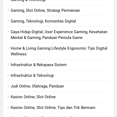
Gaming, Slot Online, Strategi Permainan
Gaming, Teknologi, Komunitas Digital
Gaya Hidup Digital, User Experience Gaming, Kesehatan
Mental & Gaming, Panduan Pemula Game
Home & Living Gaming Lifestyle Ergonomic Tips Digital
Wellness
Infrastruktur & Rekayasa Sistem
Infrastruktur & Teknologi
Judi Online, Olahraga, Panduan
Kasino Online, Slot Online
Kasino Online, Slot Online, Tips dan Trik Bermain