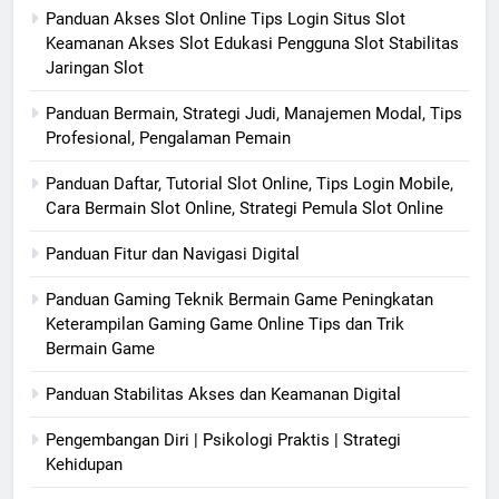
Panduan Akses Slot Online Tips Login Situs Slot
Keamanan Akses Slot Edukasi Pengguna Slot Stabilitas
Jaringan Slot
Panduan Bermain, Strategi Judi, Manajemen Modal, Tips
Profesional, Pengalaman Pemain
Panduan Daftar, Tutorial Slot Online, Tips Login Mobile,
Cara Bermain Slot Online, Strategi Pemula Slot Online
Panduan Fitur dan Navigasi Digital
Panduan Gaming Teknik Bermain Game Peningkatan
Keterampilan Gaming Game Online Tips dan Trik
Bermain Game
Panduan Stabilitas Akses dan Keamanan Digital
Pengembangan Diri | Psikologi Praktis | Strategi
Kehidupan