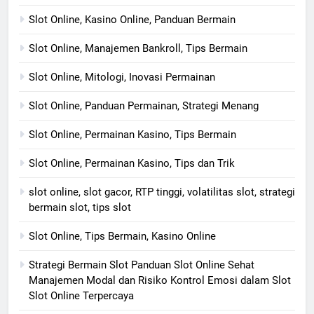
Slot Online, Kasino Online, Panduan Bermain
Slot Online, Manajemen Bankroll, Tips Bermain
Slot Online, Mitologi, Inovasi Permainan
Slot Online, Panduan Permainan, Strategi Menang
Slot Online, Permainan Kasino, Tips Bermain
Slot Online, Permainan Kasino, Tips dan Trik
slot online, slot gacor, RTP tinggi, volatilitas slot, strategi
bermain slot, tips slot
Slot Online, Tips Bermain, Kasino Online
Strategi Bermain Slot Panduan Slot Online Sehat
Manajemen Modal dan Risiko Kontrol Emosi dalam Slot
Slot Online Terpercaya