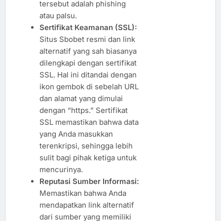
tersebut adalah phishing
atau palsu.
Sertifikat Keamanan (SSL):
Situs Sbobet resmi dan link
alternatif yang sah biasanya
dilengkapi dengan sertifikat
SSL. Hal ini ditandai dengan
ikon gembok di sebelah URL
dan alamat yang dimulai
dengan “https.” Sertifikat
SSL memastikan bahwa data
yang Anda masukkan
terenkripsi, sehingga lebih
sulit bagi pihak ketiga untuk
mencurinya.
Reputasi Sumber Informasi:
Memastikan bahwa Anda
mendapatkan link alternatif
dari sumber yang memiliki