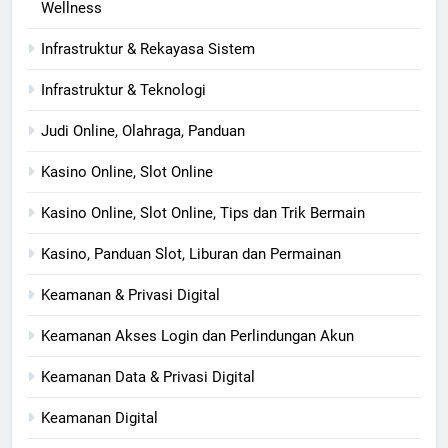
Wellness
Infrastruktur & Rekayasa Sistem
Infrastruktur & Teknologi
Judi Online, Olahraga, Panduan
Kasino Online, Slot Online
Kasino Online, Slot Online, Tips dan Trik Bermain
Kasino, Panduan Slot, Liburan dan Permainan
Keamanan & Privasi Digital
Keamanan Akses Login dan Perlindungan Akun
Keamanan Data & Privasi Digital
Keamanan Digital