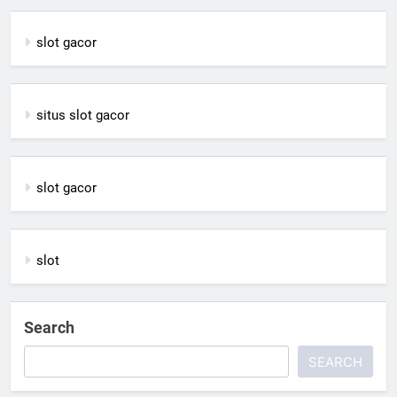
slot gacor
situs slot gacor
slot gacor
slot
Search
SEARCH