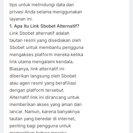
tips untuk melindungi data dan
privasi Anda selama menggunakan
layanan ini.
1. Apa Itu Link Sbobet Alternatif?
Link Sbobet alternatif adalah
tautan resmi yang disediakan oleh
Sbobet untuk membantu pengguna
mengakses platform mereka ketika
link utama mengalami kendala.
Biasanya, link alternatif ini
diberikan langsung oleh Sbobet
atau agen resmi yang berafiliasi
dengan platform tersebut.
Alternatif link ini dirancang untuk
memberikan akses yang aman dan
lancar. Namun, karena banyaknya
tautan yang beredar di internet,
penting bagi pengguna untuk
memastikan bahwa mereka