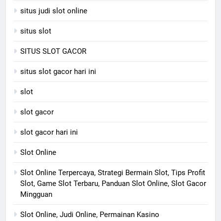
situs judi slot online
situs slot
SITUS SLOT GACOR
situs slot gacor hari ini
slot
slot gacor
slot gacor hari ini
Slot Online
Slot Online Terpercaya, Strategi Bermain Slot, Tips Profit
Slot, Game Slot Terbaru, Panduan Slot Online, Slot Gacor
Mingguan
Slot Online, Judi Online, Permainan Kasino