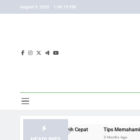
Skip
August 9, 2026
1:46:11 PM
to
content
Dai
Ikuti Beri
 agar Navigasi Lebih Cepat
Tips Memahami Jalur Akses 
3 Months Ago
HEADLINES