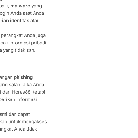
baik,
malware
yang
login Anda saat Anda
ian identitas
atau
n, perangkat Anda juga
cak informasi pribadi
 yang tidak sah.
rangan
phishing
yang salah. Jika Anda
dari Horas88, tetapi
berikan informasi
esmi dan dapat
akan untuk mengakses
angkat Anda tidak