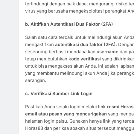
terlindungi dengan baik dapat mengurangi risiko t
virus yang berusaha mengeksploitasi perangkat An
b.
Aktifkan Autentikasi Dua Faktor (2FA)
Salah satu cara terbaik untuk melindungi akun And
mengaktifkan
autentikasi dua faktor (2FA)
. Denga
seseorang berhasil mendapatkan
username
dan
pa
tetap membutuhkan
kode verifikasi
yang dikirimkan
untuk bisa mengakses akun Anda. Ini adalah lapis
yang membantu melindungi akun Anda jika perangk
serangan.
c.
Verifikasi Sumber Link Login
Pastikan Anda selalu login melalui
link resmi Hora
email atau pesan yang mencurigakan
yang menga
halaman login palsu. Gunakan hanya link yang terdaf
Horas88 dan periksa apakah situs tersebut mengg