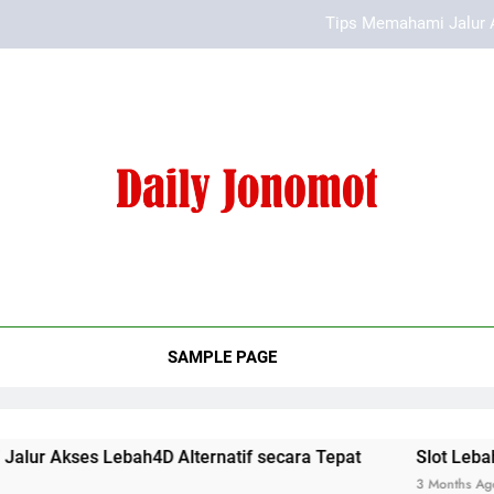
Tips Memahami Jalur A
Slot Lebah4D Resmi untuk Pengalaman Ak
Cara Cek Akse
Cara Memahami Fitur Sl
Tips Memahami Jalur A
Slot Lebah4D Resmi untuk Pengalaman Ak
ly Jonomot
ta Dan Informasi Terbaru Dari Daily Jonomot.
Cara Cek Akse
SAMPLE PAGE
Lebah4D Alternatif secara Tepat
Slot Lebah4D Resmi 
3 Months Ago