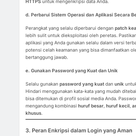
HTTPS
untuk mengenkripsi data Anda.
d.
Perbarui Sistem Operasi dan Aplikasi Secara B
Perangkat yang selalu diperbarui dengan
patch ke
lebih sulit untuk dieksploitasi oleh peretas. Pastik
aplikasi yang Anda gunakan selalu dalam versi ter
potensi celah keamanan yang bisa dimanfaatkan ole
bertanggung jawab.
e.
Gunakan Password yang Kuat dan Unik
Selalu gunakan
password yang kuat
dan
unik
untuk
Hindari menggunakan kata-kata yang mudah ditebak
bisa ditemukan di profil sosial media Anda. Passwo
mengandung kombinasi
huruf besar
,
huruf kecil
,
a
khusus
.
3.
Peran Enkripsi dalam Login yang Aman