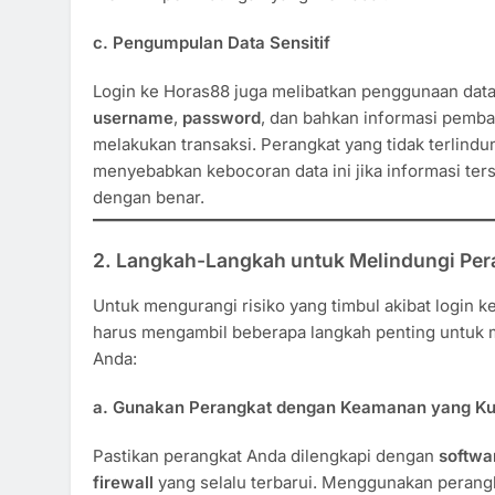
c.
Pengumpulan Data Sensitif
Login ke Horas88 juga melibatkan penggunaan data s
username
,
password
, dan bahkan informasi pemba
melakukan transaksi. Perangkat yang tidak terlindu
menyebabkan kebocoran data ini jika informasi ters
dengan benar.
2.
Langkah-Langkah untuk Melindungi Per
Untuk mengurangi risiko yang timbul akibat login k
harus mengambil beberapa langkah penting untuk 
Anda:
a.
Gunakan Perangkat dengan Keamanan yang Ku
Pastikan perangkat Anda dilengkapi dengan
softwar
firewall
yang selalu terbarui. Menggunakan perang